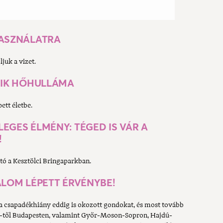
HASZNÁLATRA
juk a vizet.
ODIK HŐHULLÁMA
tt életbe.
EGES ÉLMÉNY: TÉGED IS VÁR A
!
ató a Kesztölci Bringaparkban.
ALOM LÉPETT ÉRVÉNYBE!
s a csapadékhiány eddig is okozott gondokat, és most tovább
 22-től Budapesten, valamint Győr-Moson-Sopron, Hajdú-