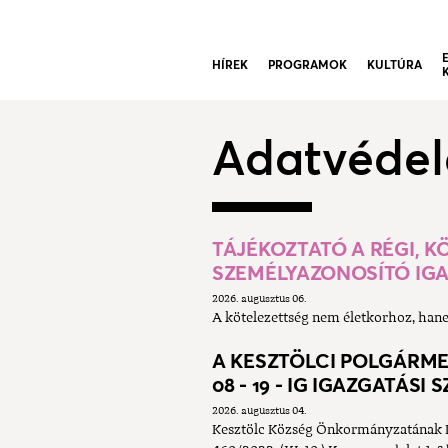
HÍREK
PROGRAMOK
KULTÚRA
Adatvéde
TÁJÉKOZTATÓ A RÉGI, 
SZEMÉLYAZONOSÍTÓ IG
2026. augusztus 06.
A kötelezettség nem életkorhoz, hane
A KESZTÖLCI POLGÁRME
08 - 19 - IG IGAZGATÁSI 
2026. augusztus 04.
Kesztölc Község Önkormányzatának Kép