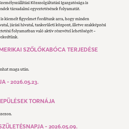
zemélyszállítási Közszolgáltatási Igazgatósága is
ndek társadalmi egyeztetésének folyamatát.
is kiemelt figyelmet fordítunk arra, hogy minden
al, járási hivatal, tankerületi központ, illetve szakképzési
tetési folyamatban való aktív részvétel lehetőségét –
rekedtünk.
AMERIKAI SZŐLŐKABÓCA TERJEDÉSE
onhat maga után.
- 2026.05.23.
LEPÜLÉSEK TORNÁJA
szezon.
SZÜLETÉSNAPJA - 2026.05.09.