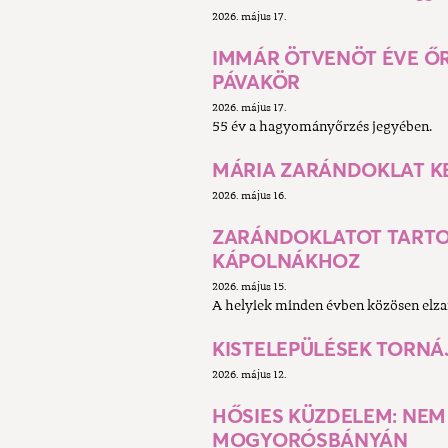
2026. május 17.
IMMÁR ÖTVENÖT ÉVE ŐR
PÁVAKÖR
2026. május 17.
55 év a hagyományőrzés jegyében.
MÁRIA ZARÁNDOKLAT KES
2026. május 16.
ZARÁNDOKLATOT TARTOT
KÁPOLNÁKHOZ
2026. május 15.
A helyiek minden évben közösen elza
KISTELEPÜLÉSEK TORNÁJ
2026. május 12.
HŐSIES KÜZDELEM: NEM 
MOGYORÓSBÁNYÁN