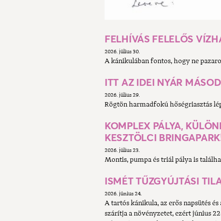
FELHÍVÁS FELELŐS VÍZ
2026. július 30.
A kánikulában fontos, hogy ne pazarol
ITT AZ IDEI NYÁR MÁS
2026. július 29.
Rögtön harmadfokú hőségriasztás lépe
KOMPLEX PÁLYA, KÜLÖNL
KESZTÖLCI BRINGAPARK
2026. július 23.
Montis, pumpa és triál pálya is találh
ISMÉT TŰZGYÚJTÁSI TIL
2026. június 24.
A tartós kánikula, az erős napsütés é
szárítja a növényzetet, ezért június