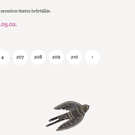
l szemben tisztes helytállás.
05.02.
4
207
208
209
210
›
...