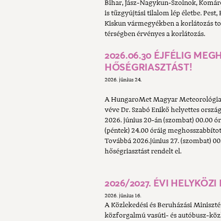
Bihar, Jász-Nagykun-Szolnok, Komá
is tűzgyújtási tilalom lép életbe. Pe
Kiskun vármegyékben a korlátozás to
térségben érvényes a korlátozás.
2026.06.30 ÉJFÉLIG ME
HŐSÉGRIASZTÁST!
2026. június 24.
A HungaroMet Magyar Meteorológiai Sz
véve Dr. Szabó Enikő helyettes ország
2026. június 20-án (szombat) 00.00 órá
(péntek) 24.00 óráig meghosszabbítot
Továbbá 2026.június 27. (szombat) 00.0
hőségriasztást rendelt el.
2026/2027. ÉVI HELYKÖ
2026. június 16.
A Közlekedési és Beruházási Minisztér
közforgalmú vasúti- és autóbusz-köz