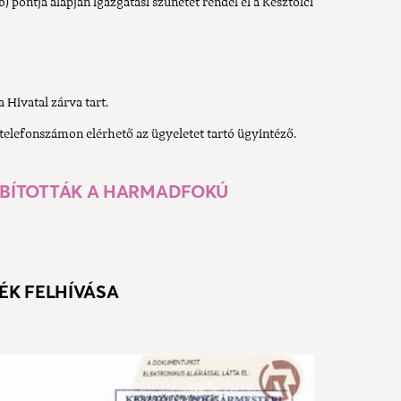
 b) pontja alapján igazgatási szünetet rendel el a Kesztölci
 Hivatal zárva tart.
 telefonszámon elérhető az ügyeletet tartó ügyintéző.
BÍTOTTÁK A HARMADFOKÚ
ÉK FELHÍVÁSA