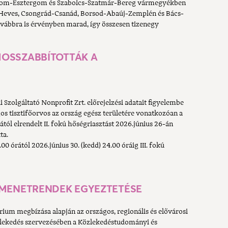
rom-Esztergom és Szabolcs-Szatmár-Bereg vármegyékben
st, Heves, Csongrád-Csanád, Borsod-Abaúj-Zemplén és Bács-
vábbra is érvényben marad, így összesen tizenegy
GHOSSZABBÍTOTTÁK A
olgáltató Nonprofit Zrt. előrejelzési adatait figyelembe
os tisztifőorvos az ország egész területére vonatkozóan a
tól elrendelt II. fokú hőségriasztást 2026.június 26-án
ta.
0 órától 2026.június 30. (kedd) 24.00 óráig III. fokú
ZI MENETRENDEK EGYEZTETÉSE
ium megbízása alapján az országos, regionális és elővárosi
lekedés szervezésében a Közlekedéstudományi és