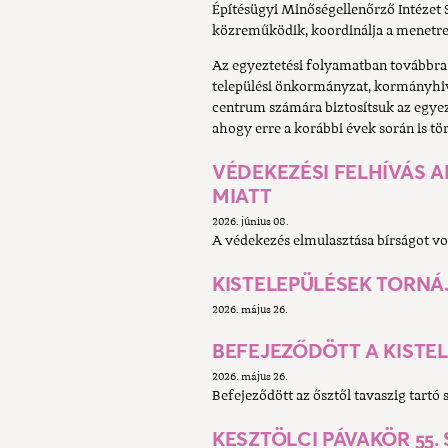
Építésügyi Minőségellenőrző Intézet S
közreműködik, koordinálja a menetre
Az egyeztetési folyamatban továbbra 
települési önkormányzat, kormányhivat
centrum számára biztosítsuk az egyez
ahogy erre a korábbi évek során is tö
VÉDEKEZÉSI FELHÍVÁS 
MIATT
2026. június 08.
A védekezés elmulasztása bírságot v
KISTELEPÜLÉSEK TORNÁJA 
2026. május 26.
BEFEJEZŐDÖTT A KISTE
2026. május 26.
Befejeződött az ősztől tavaszig tartó 
KESZTÖLCI PÁVAKÖR 55. 