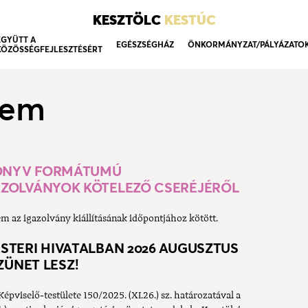
KESZTÖLC
KESTÚC
EGYÜTT A
EGÉSZSÉGHÁZ
ÖNKORMÁNYZAT/PÁLYÁZATO
KÖZÖSSÉGFEJLESZTÉSÉRT
lem
KÖNYV FORMÁTUMÚ
AZOLVÁNYOK KÖTELEZŐ CSERÉJÉRŐL
m az igazolvány kiállításának időpontjához kötött.
STERI HIVATALBAN 2026 AUGUSZTUS
SZÜNET LESZ!
viselő-testülete 150/2025. (XI.26.) sz. határozatával a