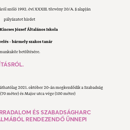
ról szóló 1992. évi XXXIII. törvény 20/A. § alapján
pályázatot hirdet
Kincses József Általános Iskola
velés - bármely szakos tanár
munkakör betöltésére.
ÍTÁSRÓL.
eláthatólag 2021. október 20-án megkezdődik a Szabadság
 (70 méter) és Major utca vége (100 méter)
FORRADALOM ÉS SZABADSÁGHARC
ALMÁBÓL RENDEZENDŐ ÜNNEPI