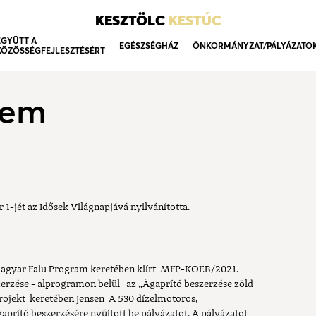
KESZTÖLC
KESTÚC
EGYÜTT A
EGÉSZSÉGHÁZ
ÖNKORMÁNYZAT/PÁLYÁZATO
KÖZÖSSÉGFEJLESZTÉSÉRT
lem
1-jét az Idősek Világnapjává nyilvánította.
agyar Falu Program keretében kiírt MFP-KOEB/2021.
rzése - alprogramon belül az „Ágaprító beszerzése zöld
projekt keretében Jensen A 530 dízelmotoros,
gaprító beszerzésére nyújtott be pályázatot. A pályázatot