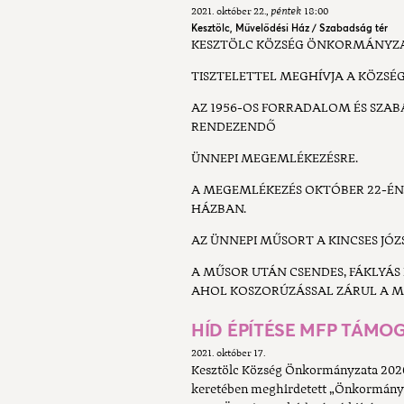
2021. október 22.
péntek
18:00
Kesztölc, Művelődési Ház / Szabadság tér
KESZTÖLC KÖZSÉG ÖNKORMÁNYZ
TISZTELETTEL MEGHÍVJA A KÖZSÉ
AZ 1956-OS FORRADALOM ÉS SZ
RENDEZENDŐ
ÜNNEPI MEGEMLÉKEZÉSRE.
A MEGEMLÉKEZÉS OKTÓBER 22-ÉN
HÁZBAN.
AZ ÜNNEPI MŰSORT A KINCSES JÓZ
A MŰSOR UTÁN CSENDES, FÁKLYÁS
AHOL KOSZORÚZÁSSAL ZÁRUL A M
HÍD ÉPÍTÉSE MFP TÁMO
2021. október 17.
Kesztölc Község Önkormányzata 2020.
keretében meghirdetett „Önkormányzat