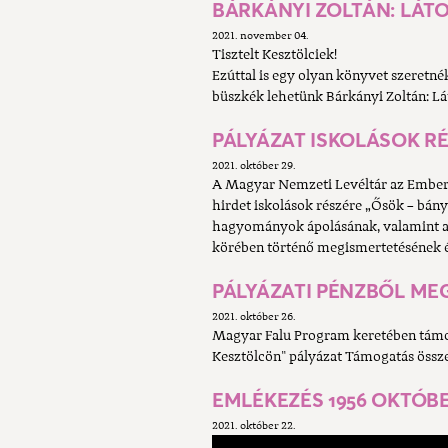
BÁRKÁNYI ZOLTÁN: LÁT
2021. november 04.
Tisztelt Kesztölciek!
Ezúttal is egy olyan könyvet szeretné
büszkék lehetünk Bárkányi Zoltán: Lá
PÁLYÁZAT ISKOLÁSOK R
2021. október 29.
A Magyar Nemzeti Levéltár az Ember
hirdet iskolások részére „Ősök – bá
hagyományok ápolásának, valamint a c
körében történő megismertetésének 
PÁLYÁZATI PÉNZBŐL ME
2021. október 26.
Magyar Falu Program keretében támoga
Kesztölcön" pályázat Támogatás össze
EMLÉKEZÉS 1956 OKTÓBER
2021. október 22.