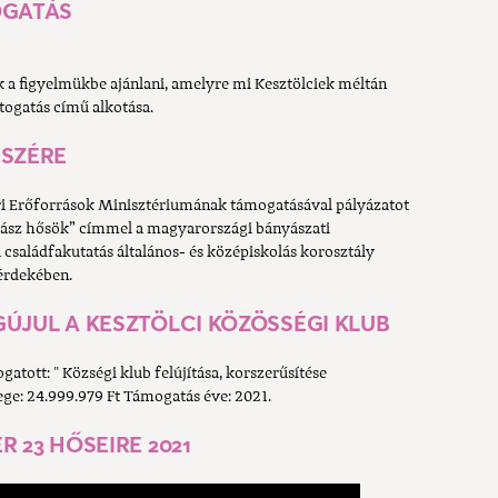
OGATÁS
k a figyelmükbe ajánlani, amelyre mi Kesztölciek méltán
togatás című alkotása.
ÉSZÉRE
i Erőforrások Minisztériumának támogatásával pályázatot
nyász hősök” címmel a magyarországi bányászati
saládfakutatás általános- és középiskolás korosztály
érdekében.
GÚJUL A KESZTÖLCI KÖZÖSSÉGI KLUB
tott: " Községi klub felújítása, korszerűsítése
ge: 24.999.979 Ft Támogatás éve: 2021.
 23 HŐSEIRE 2021