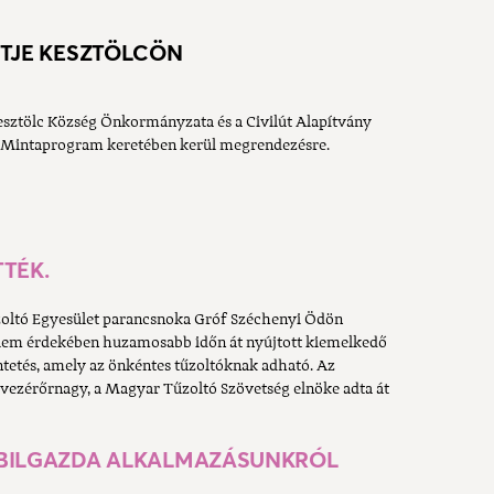
RTJE KESZTÖLCÖN
Kesztölc Község Önkormányzata és a Civilút Alapítvány
Mintaprogram keretében kerül megrendezésre.
TÉK.
űzoltó Egyesület parancsnoka Gróf Széchenyi Ödön
delem érdekében huzamosabb időn át nyújtott kiemelkedő
ntetés, amely az önkéntes tűzoltóknak adható. Az
vezérőrnagy, a Magyar Tűzoltó Szövetség elnöke adta át
OBILGAZDA ALKALMAZÁSUNKRÓL