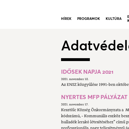
HÍREK
PROGRAMOK
KULTÚRA
Adatvéde
IDŐSEK NAPJA 2021
2021. november 18.
Az ENSZ közgyűlése 1991-ben október 
NYERTES MFP PÁLYÁZAT
2021. november 17.
Kesztölc Község Önkormányzata a M
kódszámú, - Kommunális eszköz besze
hulladék lerakó létesítéséhez” című 
professzionális, nagy teljesítményű á