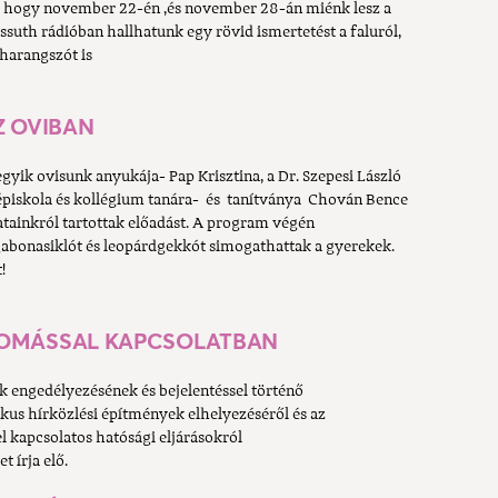
 hogy november 22-én ,és november 28-án miénk lesz a
ossuth rádióban hallhatunk egy rövid ismertetést a faluról,
harangszót is
Z OVIBAN
yik ovisunk anyukája- Pap Krisztina, a Dr. Szepesi László
iskola és kollégium tanára- és tanítványa Chován Bence
llatainkról tartottak előadást. A program végén
gabonasiklót és leopárdgekkót simogathattak a gyerekek.
!
LOMÁSSAL KAPCSOLATBAN
k engedélyezésének és bejelentéssel történő
nikus hírközlési építmények elhelyezéséről és az
l kapcsolatos hatósági eljárásokról
 írja elő.