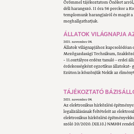
Örömmel tájékoztatom Önöket arról,
déli harangszó. 11 óra 56 perckor a K
templomunk harangjairól és magát a 
meghallgathatjuk.
ÁLLATOK VILÁGNAPJA A
2021. november 04.
Állatok világnapjához kapcsolódóan eg
Mezőgazdasági Technikum, Szakközép
- 11.osztályos erdész tanuló - erdei á
érdekességként egzotikus állatokat- 
Ezúton is köszönjük Nekik az élményt
TÁJÉKOZTATÓ BÁZISÁL
2021. november 04.
Az elektronikus hírközlési építménye
legalizálásának feltételeit az elektro
elektronikus hírközlési építményekke
szóló 20/2020. (XII.18.) NMHH rendelet