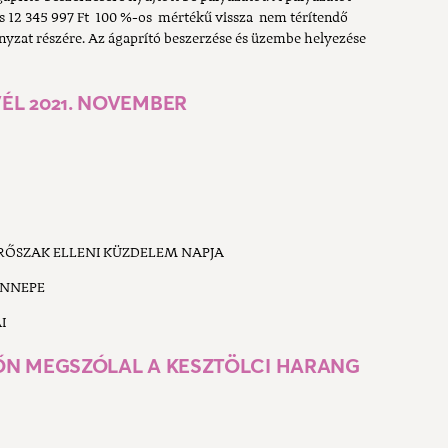
 és 12 345 997 Ft 100 %-os mértékű vissza nem térítendő
yzat részére. Az ágaprító beszerzése és üzembe helyezése
ÉL 2021. NOVEMBER
ERŐSZAK ELLENI KÜZDELEM NAPJA
ÜNNEPE
I
ŐN MEGSZÓLAL A KESZTÖLCI HARANG