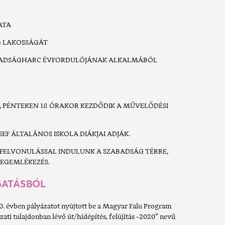
ATA
G LAKOSSÁGÁT
ABADSÁGHARC ÉVFORDULÓJÁNAK ALKALMÁBÓL
, PÉNTEKEN 18 ÓRAKOR KEZDŐDIK A MŰVELŐDÉSI
SEF ÁLTALÁNOS ISKOLA DIÁKJAI ADJÁK.
 FELVONULÁSSAL INDULUNK A SZABADSÁG TÉRRE,
EGEMLÉKEZÉS.
GATÁSBÓL
 évben pályázatot nyújtott be a Magyar Falu Program
i tulajdonban lévő út/hídépítés, felújítás -2020” nevű