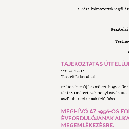
a Közalkalmazottak jogállásá
Kesztölci 
Testne
TÁJÉKOZTATÁS ÚTFELÚJ
2021. október 18.
Tisztelt Lakosaink!
Ezúton értesítjük Önöket, hogy előr
tér (360 méter), Széchenyi István utca
aszfaltburkolatának felújítása.
MEGHÍVÓ AZ 1956-OS 
ÉVFORDULÓJÁNAK ALK
MEGEMLÉKEZÉSRE.