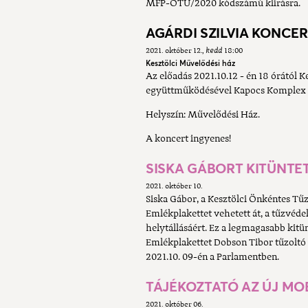
MFP-ÖTU/2020 kódszámú kiírásra.
AGÁRDI SZILVIA KONCE
2021. október 12.
kedd
18:00
Kesztölci Művelődési ház
Az előadás 2021.10.12 - én 18 órától 
együttműködésével Kapocs Komplex 
Helyszín: Művelődési Ház.
A koncert ingyenes!
SISKA GÁBORT KITÜNTET
2021. október 10.
Siska Gábor, a Kesztölci Önkéntes T
Emlékplakettet vehetett át, a tűzvé
helytállásáért. Ez a legmagasabb kitü
Emlékplakettet Dobson Tibor tűzoltó 
2021.10. 09-én a Parlamentben.
TÁJÉKOZTATÓ AZ ÚJ M
2021. október 06.