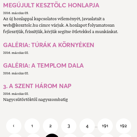
MEGÚJULT KESZTÖLC HONLAPJA
2016. március 03.
Az új honlappal kapcsolatos véleményét, javaslatait a
web@kesztolc.hu címre várjuk. A honlapot folyamatosan
fejlesztjük, frissítjük, kérjük segítse ötletekkel a munkánkat.
GALÉRIA: TÚRÁK A KÖRNYÉKEN
2016. március 02.
GALÉRIA: A TEMPLOM DALA
2016. március 02.
3. A SZENT HÁROM NAP
2016. március 02.
Nagycsütörtöktől nagyszombatig
‹
1
2
3
4
191
192
...