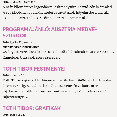
2016. május 28.
szombat
A száz kilométeres legendás teljesítménytúra Kesztölcön is áthalad.
A rövidebb, negyven kilométeres távot azok figyelmébe ajánljuk,
akik nem szeretnének 24 órán keresztül menetelni, de...
PROGRAMAJÁNLÓ: AUSZTRIA MEDVE-
SZURDOK
2016. április 23.
szombat
Mixnitz Bärenschützklamm
Gyönyörű vízesések és sok-sok lépcső a bátraknak :) Busz 8500 Ft. A
Kaméleon Utazások szervezésében
TÓTH TIBOR FESTMÉNYEI
2016. március 05.
Tóth Tibor vagyok, Hajdúnánáson születtem 1949-ben. Budapesten
éltem 1972-ig. Általános iskolában szerencsés voltam, mert
rajztanárom Tobisch Ilona festőművész volt, aki minden akkori
rajzversenyre...
TÓTH TIBOR: GRAFIKÁK
2016. március 05.