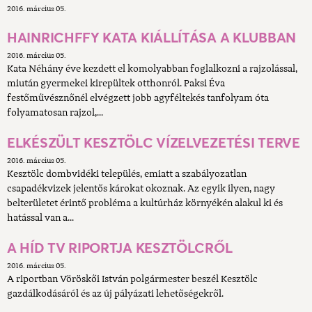
2016. március 05.
HAINRICHFFY KATA KIÁLLÍTÁSA A KLUBBAN
2016. március 05.
Kata Néhány éve kezdett el komolyabban foglalkozni a rajzolással,
miután gyermekei kirepültek otthonról. Paksi Éva
festőművésznőnél elvégzett jobb agyféltekés tanfolyam óta
folyamatosan rajzol,...
ELKÉSZÜLT KESZTÖLC VÍZELVEZETÉSI TERVE
2016. március 05.
Kesztölc dombvidéki település, emiatt a szabályozatlan
csapadékvizek jelentős károkat okoznak. Az egyik ilyen, nagy
belterületet érintő probléma a kultúrház környékén alakul ki és
hatással van a...
A HÍD TV RIPORTJA KESZTÖLCRŐL
2016. március 05.
A riportban Vöröskői István polgármester beszél Kesztölc
gazdálkodásáról és az új pályázati lehetőségekről.