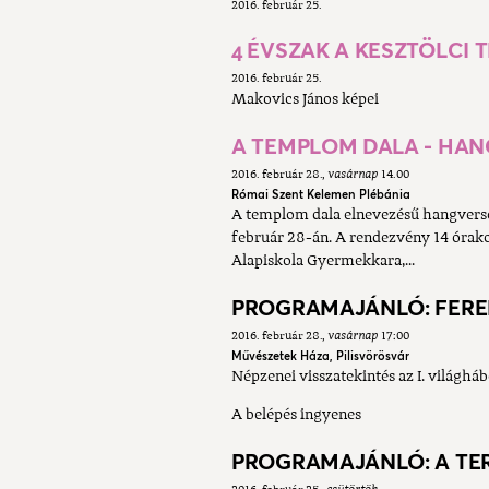
2016. február 25.
4 ÉVSZAK A KESZTÖLCI
2016. február 25.
Makovics János képei
A TEMPLOM DALA - HA
2016. február 28.
vasárnap
14.00
Római Szent Kelemen Plébánia
A templom dala elnevezésű hangverse
február 28-án. A rendezvény 14 órak
Alapiskola Gyermekkara,...
PROGRAMAJÁNLÓ: FERE
2016. február 28.
vasárnap
17:00
Művészetek Háza, Pilisvörösvár
Népzenei visszatekintés az I. világhá
A belépés ingyenes
PROGRAMAJÁNLÓ: A TERM