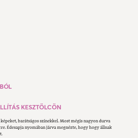
ZBÓL
ÁLLÍTÁS KESZTÖLCÖN
es képeket, barátságos színekkel. Most mégis nagyon durva
lcre. Édesapja nyomában járva megnézte, hogy hogy állnak
t.