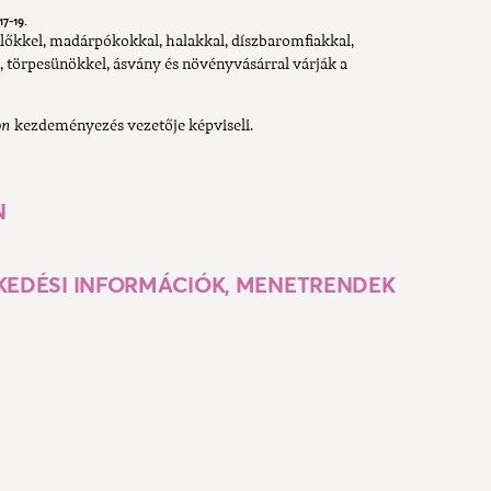
17-19.
llőkkel, madárpókokkal, halakkal, díszbaromfiakkal,
 törpesünökkel, ásvány és növényvásárral várják a
on
kezdeményezés vezetője képviseli.
N
EKEDÉSI INFORMÁCIÓK, MENETRENDEK