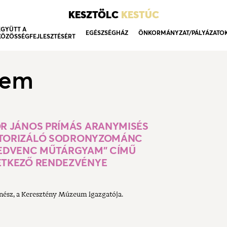
KESZTÖLC
KESTÚC
EGYÜTT A
EGÉSZSÉGHÁZ
ÖNKORMÁNYZAT/PÁLYÁZATO
KÖZÖSSÉGFEJLESZTÉSÉRT
lem
R JÁNOS PRÍMÁS ARANYMISÉS
ISTORIZÁLÓ SODRONYZOMÁNC
EDVENC MŰTÁRGYAM" CÍMŰ
ETKEZŐ RENDEZVÉNYE
énész, a Keresztény Múzeum igazgatója.