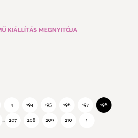
MŰ KIÁLLÍTÁS MEGNYITÓJA
4
194
195
196
197
198
...
207
208
209
210
›
...