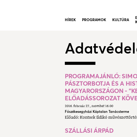
HÍREK
PROGRAMOK
KULTÚRA
Adatvéde
PROGRAMAJÁNLÓ: SIMO
PÁSZTORBOTJA ÉS A H
MAGYARORSZÁGON - "K
ELŐADÁSSOROZAT KÖV
2016. február 27.
szombat
16.00
Főszékesegyházi Káptalan Tanácsterme
Előadó: Kontsek Ildikó művészettört
SZÁLLÁSI ÁRPÁD