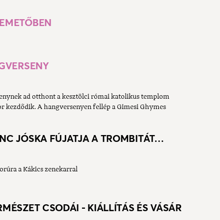
 TEMETŐBEN
NGVERSENY
nynek ad otthont a kesztölci római katolikus templom
or kezdődik. A hangversenyen fellép a Gimesi Ghymes
NC JÓSKA FÚJATJA A TROMBITÁT…
borúra a Kákics zenekarral
ÉSZET CSODÁI - KIÁLLÍTÁS ÉS VÁSÁR