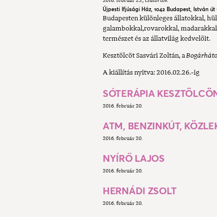
2016. február 25.
csütörtök
Újpesti Ifjúsági Ház, 1042 Budapest, István út 
Budapesten különleges állatokkal, hü
galambokkal,rovarokkal, madarakkal,
természet és az állatvilág kedvelőit.
Kesztölcöt Sasvári Zoltán, a
Bogárhát
A kiállítás nyitva:
2016.02.26.-ig
SÓTERÁPIA KESZTÖLCÖ
2016. február 20.
ATM, BENZINKÚT, KÖZL
2016. február 20.
NYÍRŐ LAJOS
2016. február 20.
HERNÁDI ZSOLT
2016. február 20.