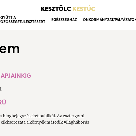
KESZTÖLC
KESTÚC
EGYÜTT A
EGÉSZSÉGHÁZ
ÖNKORMÁNYZAT/PÁLYÁZATO
KÖZÖSSÉGFEJLESZTÉSÉRT
lem
NAPJAINKIG
l.
RÚ
as blogbejegyzéseket publikál. Az esztergomi
 cikksorozata a környék második világháborús