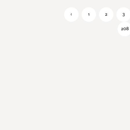
‹
1
2
3
208