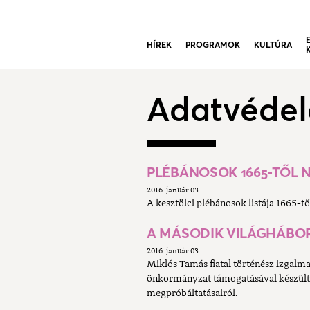
HÍREK
PROGRAMOK
KULTÚRA
Adatvéde
PLÉBÁNOSOK 1665-TŐL 
2016. január 03.
A kesztölci plébánosok listája 1665-tő
A MÁSODIK VILÁGHÁBO
2016. január 03.
Miklós Tamás fiatal történész izgalm
önkormányzat támogatásával készült
megpróbáltatásairól.