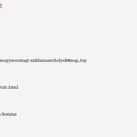
Z
magyarorszagi-sziklamaszohelyek#map_top
ztolc.html
p/kutatas