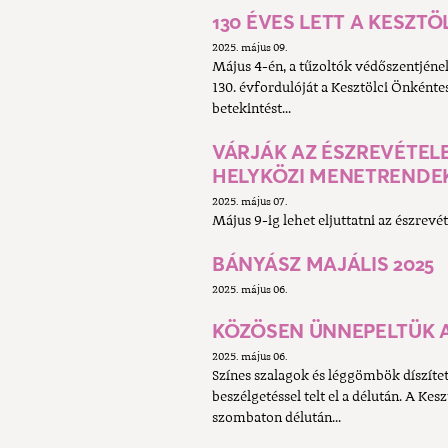
130 ÉVES LETT A KESZT
2025. május 09.
Május 4-én, a tűzoltók védőszentjéne
130. évfordulóját a Kesztölci Önkénte
betekintést...
VÁRJÁK AZ ÉSZREVÉTELEK
HELYKÖZI MENETRENDE
2025. május 07.
Május 9-ig lehet eljuttatni az észrevét
BÁNYÁSZ MAJÁLIS 2025
2025. május 06.
KÖZÖSEN ÜNNEPELTÜK A
2025. május 06.
Színes szalagok és léggömbök díszítet
beszélgetéssel telt el a délután. A 
szombaton délután...