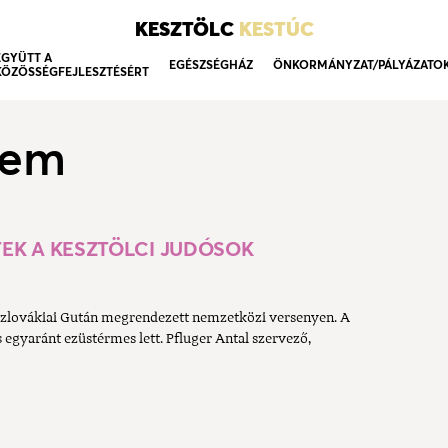
KESZTÖLC
KESTÚC
EGYÜTT A
EGÉSZSÉGHÁZ
ÖNKORMÁNYZAT/PÁLYÁZATO
KÖZÖSSÉGFEJLESZTÉSÉRT
lem
EK A KESZTÖLCI JUDÓSOK
 szlovákiai Gután megrendezett nemzetközi versenyen. A
s egyaránt ezüstérmes lett. Pfluger Antal szervező,