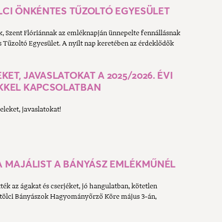
ÖLCI ÖNKÉNTES TŰZOLTÓ EGYESÜLET
k, Szent Flóriánnak az emléknapján ünnepelte fennállásnak
s Tűzoltó Egyesület. A nyílt nap keretében az érdeklődők
ET, JAVASLATOKAT A 2025/2026. ÉVI
KKEL KAPCSOLATBAN
eleket, javaslatokat!
 MAJÁLIST A BÁNYÁSZ EMLÉKMŰNÉL
ték az ágakat és cserjéket, jó hangulatban, kötetlen
Kesztölci Bányászok Hagyományőrző Köre május 3-án,