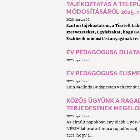
TÁJÉKOZTATÁS A TELEP
MÓDOSÍTÁSÁRÓL 2025_1
2025. április 29.
Ezúton tájékoztatom, a Tisztelt Lak
szervezeteket, Egyházakat, hogy K
Eszközök
módosítási anyagának terv
ÉV PEDAGÓGUSA DÍJÁT
2025. április 28.
ÉV PEDAGÓGUSA ELISME
2025. április 25.
Kain Melinda Budapesten vehette át a 
KÖZÖS ÜGYÜNK A RAGAD
TERJEDÉSÉNEK MEGELŐ
2025. április 22.
Az elmúlt napokban egy újabb Győr-M
NÉBIH laboratóriuma a ragadós száj- 
arra, hogy a...