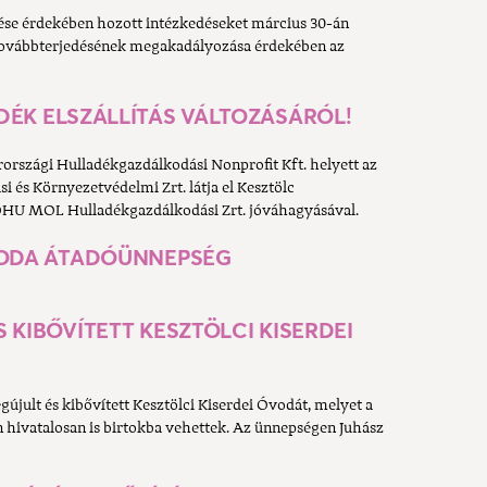
ése érdekében hozott intézkedéseket március 30-án
g továbbterjedésének megakadályozása érdekében az
DÉK ELSZÁLLÍTÁS VÁLTOZÁSÁRÓL!
rszági Hulladékgazdálkodási Nonprofit Kft. helyett az
és Környezetvédelmi Zrt. látja el Kesztölc
OHU MOL Hulladékgazdálkodási Zrt. jóváhagyásával.
ÓVODA ÁTADÓÜNNEPSÉG
 KIBŐVÍTETT KESZTÖLCI KISERDEI
újult és kibővített Kesztölci Kiserdei Óvodát, melyet a
hivatalosan is birtokba vehettek. Az ünnepségen Juhász