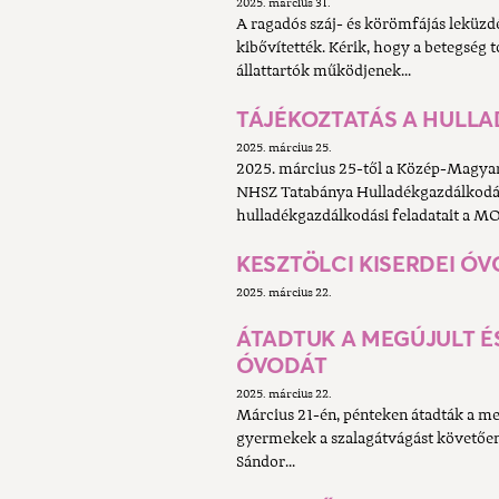
2025. március 31.
A ragadós száj- és körömfájás leküzd
kibővítették. Kérik, hogy a betegsé
állattartók működjenek...
TÁJÉKOZTATÁS A HULLA
2025. március 25.
2025. március 25-től a Közép-Magyaro
NHSZ Tatabánya Hulladékgazdálkodási 
hulladékgazdálkodási feladatait a M
KESZTÖLCI KISERDEI 
2025. március 22.
ÁTADTUK A MEGÚJULT ÉS
ÓVODÁT
2025. március 22.
Március 21-én, pénteken átadták a meg
gyermekek a szalagátvágást követően 
Sándor...