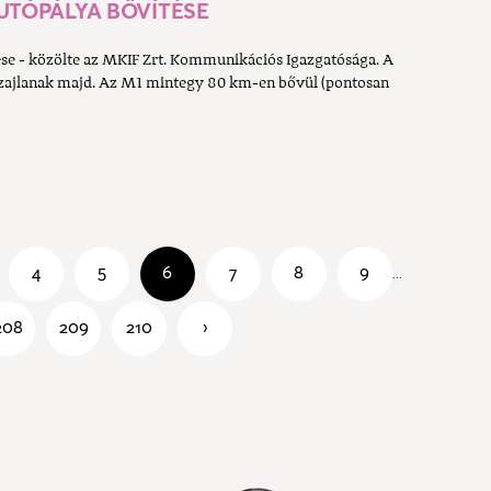
UTÓPÁLYA BŐVÍTÉSE
se - közölte az MKIF Zrt. Kommunikációs Igazgatósága. A
zajlanak majd. Az M1 mintegy 80 km-en bővül (pontosan
4
5
6
7
8
9
...
208
209
210
›