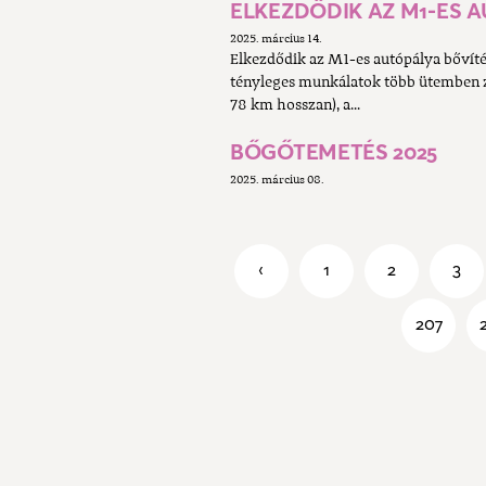
ELKEZDŐDIK AZ M1-ES A
2025. március 14.
Elkezdődik az M1-es autópálya bővíté
tényleges munkálatok több ütemben 
78 km hosszan), a...
BŐGŐTEMETÉS 2025
2025. március 08.
‹
1
2
3
207