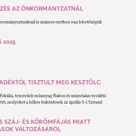
ÉZÉS AZ ÖNKORMÁNYZATNÁL
kormányzatunknál is számos esetben van lehetőségük
 2025
ADÉKTÓL TISZTULT MEG KESZTÖLC
t fekália, temérdek műanyag flakon és számtalan további
ét, melyeket a lelkes önkéntesek az április 5-i Tavaszi
 SZÁJ- ÉS KÖRÖMFÁJÁS MIATT
ÁSOK VÁLTOZÁSÁRÓL