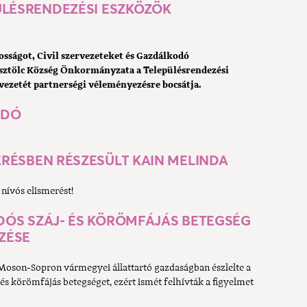
ÜLÉSRENDEZÉSI ESZKÖZÖK
osságot, Civil szervezeteket és Gazdálkodó
esztölc Község Önkormányzata a Településrendezési
ezetét partnerségi véleményezésre bocsátja.
ADÓ
RÉSBEN RÉSZESÜLT KAIN MELINDA
nívós elismerést!
ÓS SZÁJ- ÉS KÖRÖMFÁJÁS BETEGSÉG
ZÉSE
oson-Sopron vármegyei állattartó gazdaságban észlelte a
és körömfájás betegséget, ezért ismét felhívták a figyelmet