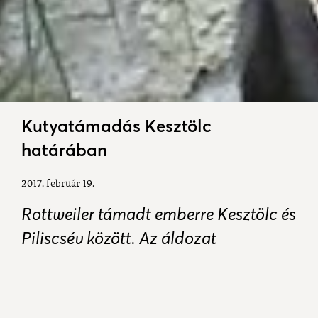
Kutyatámadás Kesztölc
határában
2017. február 19.
Rottweiler támadt emberre Kesztölc és
Piliscsév között. Az áldozat
szerencsére néhány kisebb sétüléssel
megúszta a támadást. A kutyát
befogták.