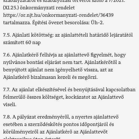
szabályzatáról és szabályozási tervéről szóló a 7/2021.
(XI.25.) önkormányzati rendelet
https://or.njt.hu/onkormanyzati-rendelet/36439
tartalmazza. Építési övezet besorolása: Üh-2.
7.5. Ajánlati kötöttség: az ajánlattételi határidő lejáratától
számított 60 nap
7.6. Ajánlatkérő felhívja az ajánlattevő figyelmét, hogy
nyilvános bontási eljárást nem tart. Ajánlatkérőtől a
benyújtott ajánlat nem igényelhető vissza, azt az
Ajánlatkérő bizalmasan kezeli és megőrzi.
7.7. Az ajánlat elkészítésével és benyújtásával kapcsolatban
felmerülő összes költséget, kockázatot az Ajánlattevő
viseli.
7.8. A pályázat eredményéről, a nyertes ajánlattevő
esetében a szerződéskötés pontos időpontjáról és
körülményeiről az Ajánlatkérő az Ajánlattevőt