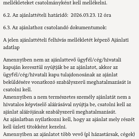
mellékleteket csatolmányként kell mellékelni.
6.2. Az ajánlattételi határidő: 2026.03.23. 12 óra
6.3. Az ajánlathoz csatolandó dokumentumok:
A jelen ajánlattételi felhívás mellékletét képező Ajánlati
adatlap
Amennyiben nem az ajánlattevő ügyfél/cég/hivatali
kapuján keresztül nyújtják be az ajánlatot, akkor az
ügyfél/cég/hivatali kapu tulajdonosának az ajánlat
beküldésére vonatkozó szabályszerű meghatalmazását is
csatolni kell.
Amennyiben a nem természetes személy ajánlatát nem a
hivatalos képviselő aláírásával nyújtja be, csatolni kell az
ajánlat aláírójának szabályszerű meghatalmazását.
Az ajánlatban nyilatkozni kell, hogy az ajánlat mely részét
kell üzleti titokként kezelni.
Amennyiben az ajánlatot több vevő (pl házastársak, cégek)