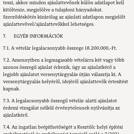
teszi, akkor minden ajánlattevőnek külön adatlapot kell
kitöltenie, megjelölve a tulajdoni hányadokat.
Szerződéskötés kizárólag az ajánlati adatlapon megjelölt
ajánlattevővel/ajánlattevőkkel lehetséges.
7. EGYÉB INFORMÁCIÓK
7.1. A vételár legalacsonyabb összege 18.200.000,-Ft.
7.2. Amennyiben a legmagasabb vételárra két vagy több
azonos összegű ajánlat érkezik, úgy az ajánlatkérő a
legjobb ajánlatot versenytárgyalás útján választja ki. A
versenytárgyalás helyéről, idejéről ajánlattevők értesítést
kapnak.
7.3. A legalacsonyabb összegű vételár alatti ajánlatot
érdemi vizsgálat nélkül érvénytelennek nyilvánítja az
ajánlatkérő.
7.4. Az ingatlan beépíthetőségét a Kesztölc helyi építési