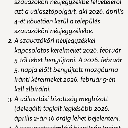
szavazóköri névjegyzékbe felvételéről
azt a választópolgárt, aki 2026. április
4-ét követően kerül a település
szavazóköri névjegyzékébe.
A szavazóköri névjegyzékkel
kapcsolatos kérelmeket 2026. február
5-től lehet benyújtani. A 2026. február
5. napja előtt benyújtott mozgóurna
iránti kérelmeket 2026. február 5-én
kell elbírálni.
A választási bizottság megbízott
(delegált) tagjait legkésőbb 2026.
április 2-án 16 óráig lehet bejelenteni.
A szavazatszámláló bizottság tagjait