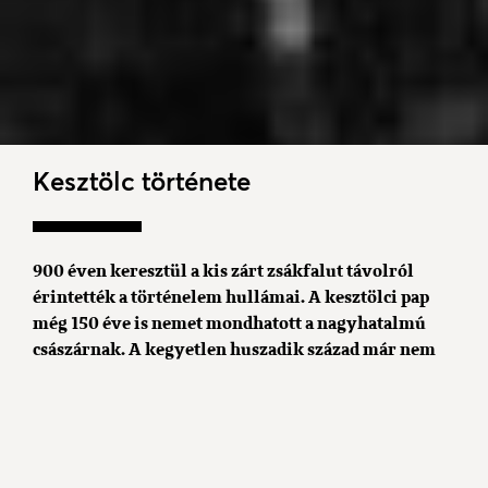
Kesztölc története
900 éven keresztül a kis zárt zsákfalut távolról
érintették a történelem hullámai. A kesztölci pap
még 150 éve is nemet mondhatott a nagyhatalmú
császárnak. A kegyetlen huszadik század már nem
tűrt ellentmondást, világháborúk, forradalmak
kavarták fel a békés szőlőművesek, bányászok
életét. A rendszerváltás után Kesztölc megtalálta a
szerepét, Esztergom és Dorog agglomerációs
övezeteként békés nyugodt hátteret, kedves,