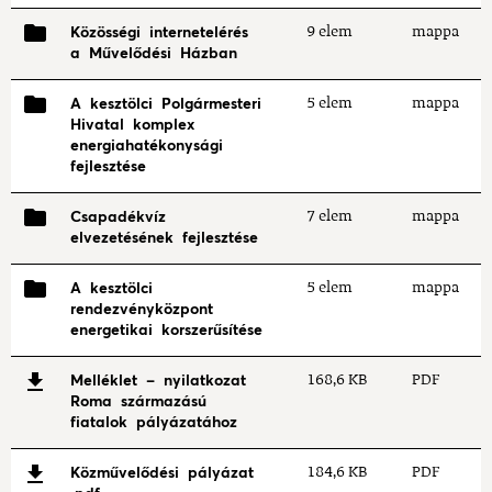
Közösségi internetelérés
9 elem
mappa
a Művelődési Házban
A kesztölci Polgármesteri
5 elem
mappa
Hivatal komplex
energiahatékonysági
fejlesztése
Csapadékvíz
7 elem
mappa
elvezetésének fejlesztése
A kesztölci
5 elem
mappa
rendezvényközpont
energetikai korszerűsítése
Melléklet - nyilatkozat
168,6 KB
PDF
Roma származású
fiatalok pályázatához
Közművelődési pályázat
184,6 KB
PDF