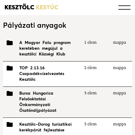
KESZTÖLC
KESTÚC
Pályázati anyagok
A Magyar Falu program
1 elem
mappa
keretében megújul a
kesztölci Községi Klub
TOP 2.13.16
2 elem
mappa
Csapadékvízelvezetés
Kesztölc
Bursa Hungarica
3 elem
mappa
Felsőoktatási
Önkormányzati
Ösztöndíjpályázat
Kesztölc-Dorog turisztikai
3 elem
mappa
kerékpárút fejlesztése