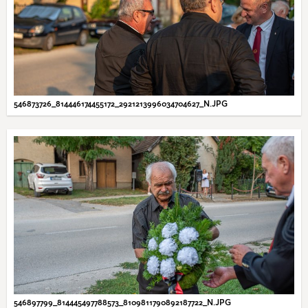
546873726_814446174455172_2921213996034704627_N.JPG
546897799_814445497788573_8109811790892187722_N.JPG