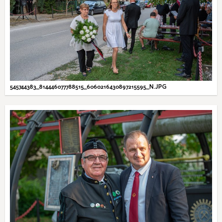
545744383_814446077788515_6060216430897215595_N.JPG