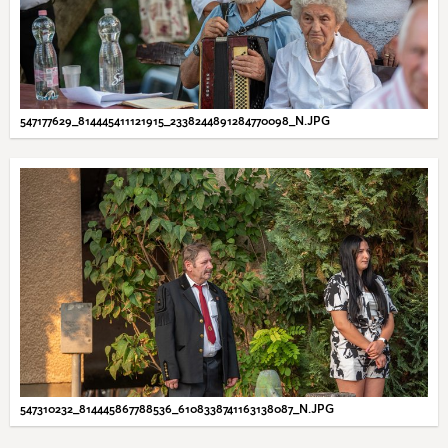
547177629_814445411121915_2338244891284770098_N.JPG
547310232_814445867788536_6108338741163138087_N.JPG