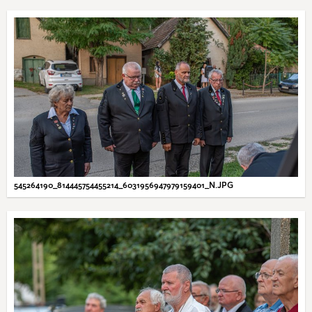
545264190_814445754455214_6031956947979159401_N.JPG