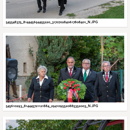
545548375_814445694455220_3170702840617808401_N.JPG
545610293_814445721121884_2941095520885352003_N.JPG