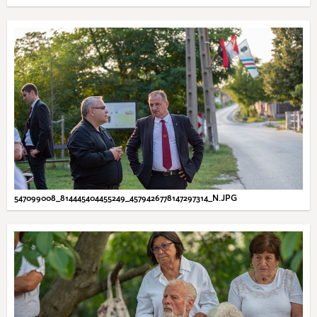
547099008_814445404455249_4579426778147297314_N.JPG