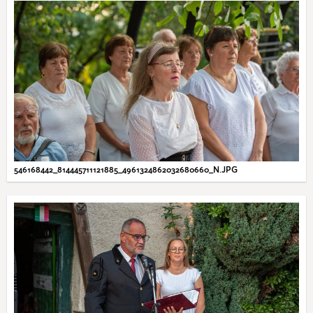
546168442_814445711121885_4961324862032680660_N.JPG