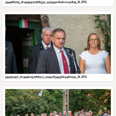
544488705_814445907788532_2473542180610130874_N.JPG
544750471_814446057788517_2049183455869481642_N.JPG