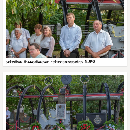
546398027_814445784455211_1361191574709516755_N.JPG