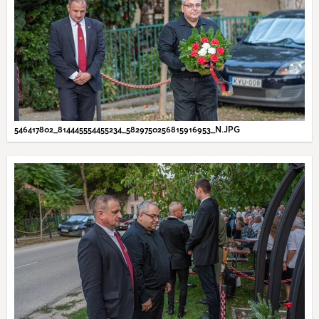
546417802_814445554455234_5829750256815916953_N.JPG