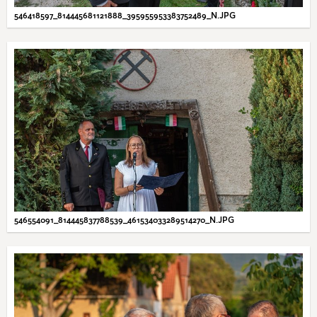
546418597_814445681121888_395955953383752489_N.JPG
546554091_814445837788539_461534033289514270_N.JPG