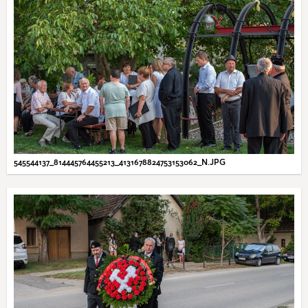
545544137_814445764455213_4131678824753153062_N.JPG