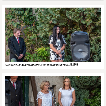
545924751_814445944455195_1115861446917587650_N.JPG