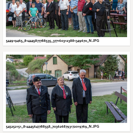
544919465_814445877788535_3771603123881349670_N.JPG
545252151_814445647788558_7036268793172019769_N.JPG