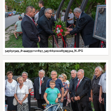
545650349_814445591121897_3451669022285745324_N.JPG