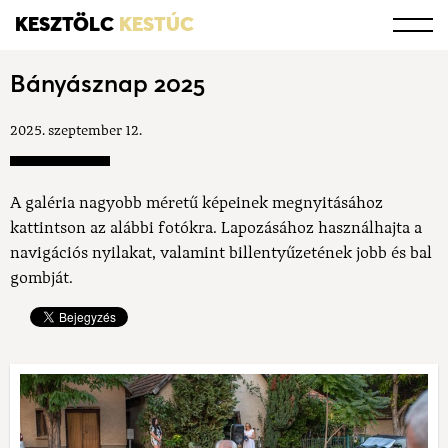
KESZTÖLC
KESTÚC
Bányásznap 2025
2025. szeptember 12.
A galéria nagyobb méretű képeinek megnyitásához
kattintson az alábbi fotókra. Lapozásához használhajta a
navigációs nyilakat, valamint billentyűzetének jobb és bal
gombját.