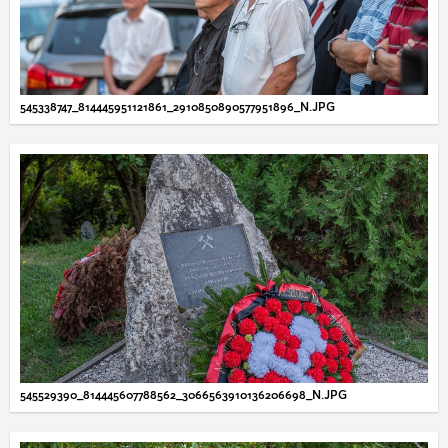
545338747_814445951121861_2910850890577951896_N.JPG
545529390_814445607788562_3066563910136206698_N.JPG