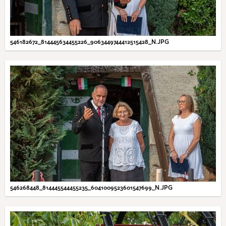
546182672_814445634455226_9063449744412515428_N.JPG
546268448_814445544455235_6041009523601547699_N.JPG