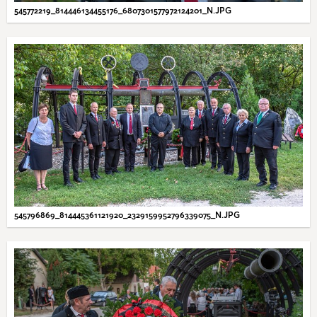
545772219_814446134455176_6807301577972124201_N.JPG
545796869_814445361121920_2329159952796339075_N.JPG