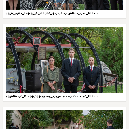
545673962_814445367788586_4077980703684077940_N.JPG
545686198_814445844455205_2733025001708002136_N.JPG