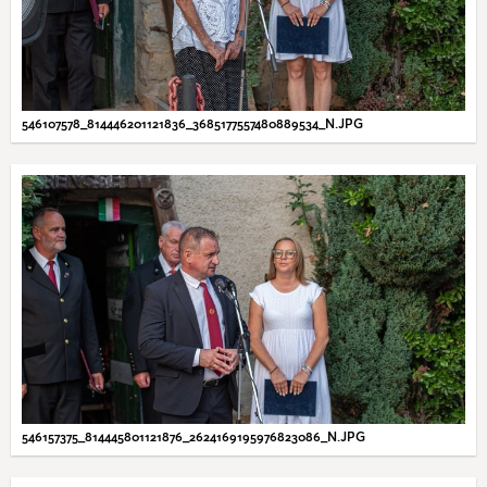
546107578_814446201121836_3685177557480889534_N.JPG
546157375_814445801121876_2624169195976823086_N.JPG