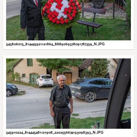
545806015_814445921121864_8889069378091787359_N.JPG
545910224_814445481121908_2202556674193098393_N.JPG