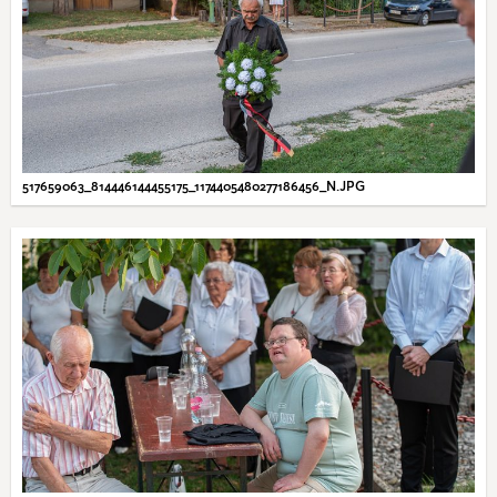
517659063_814446144455175_1174405480277186456_N.JPG