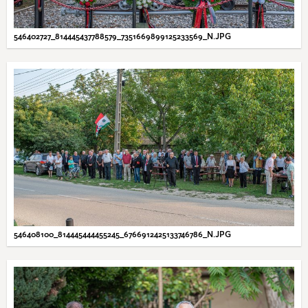
546402727_814445437788579_7351669899125233569_N.JPG
546408100_814445444455245_6766912425133746786_N.JPG