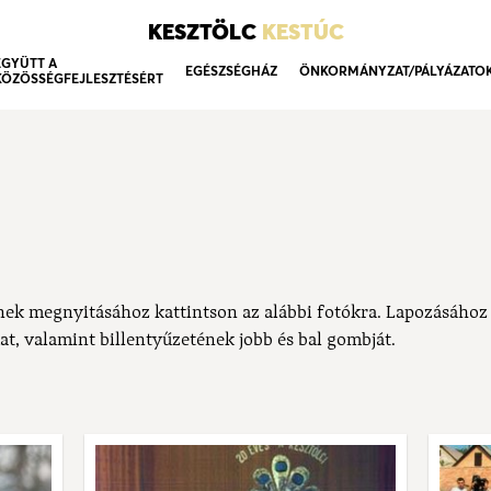
KESZTÖLC
KESTÚC
EGYÜTT A
EGÉSZSÉGHÁZ
ÖNKORMÁNYZAT/PÁLYÁZATO
KÖZÖSSÉGFEJLESZTÉSÉRT
nek megnyitásához kattintson az alábbi fotókra. Lapozásához
at, valamint billentyűzetének jobb és bal gombját.