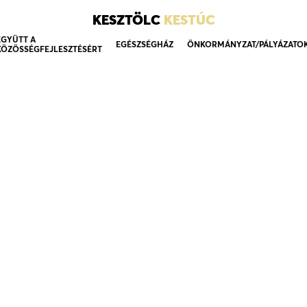
KESZTÖLC
KESTÚC
EGYÜTT A
EGÉSZSÉGHÁZ
ÖNKORMÁNYZAT/PÁLYÁZATO
KÖZÖSSÉGFEJLESZTÉSÉRT