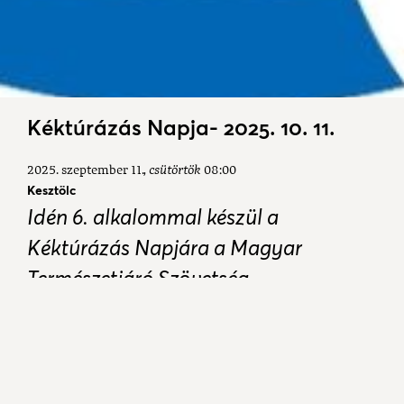
Kéktúrázás Napja- 2025. 10. 11.
2025. szeptember 11.
csütörtök
08:00
Kesztölc
Idén 6. alkalommal készül a
Kéktúrázás Napjára a Magyar
Természetjáró Szövetség.
A hagyományt folytatjuk, október
második szombatja idén is a
kéktúrázásé, vagyis 2025. október 11