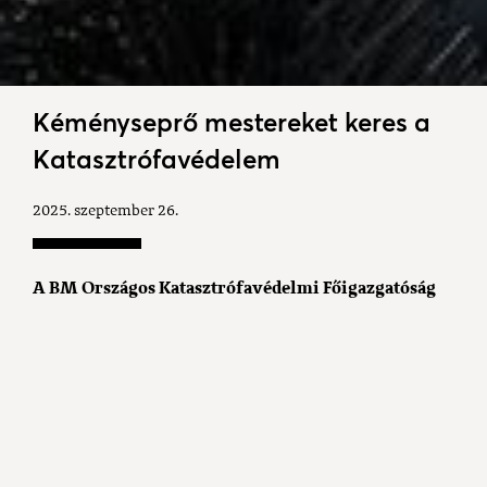
Kéményseprő mestereket keres a
Katasztrófavédelem
2025. szeptember 26.
A BM Országos Katasztrófavédelmi Főigazgatóság
Gazdasági Ellátó Központ (BM OKF GEK)
Kéményseprő-ipari Tevékenységet Ellátó
Igazgatóhelyettesi Szervezet kéményseprő
mestereket, szakmunkásokat és betanított
munkásokat keres.
Az álláshirdetésre várják a kéményseprő