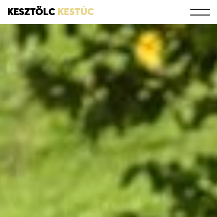
KESZTÖLC
KESTÚC