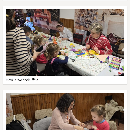
20251214_170742.JPG