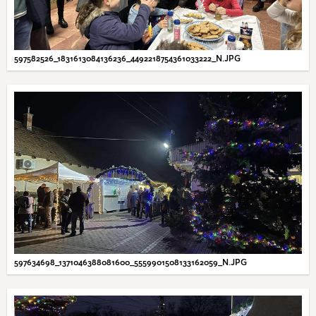
597582526_1831613084136236_4492218754361033222_N.JPG
597634698_1371046388081600_5559901508133162059_N.JPG