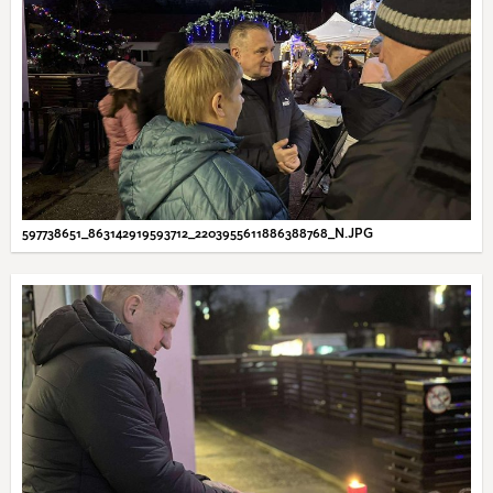
597738651_863142919593712_2203955611886388768_N.JPG