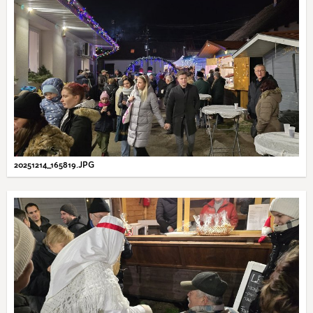
20251214_165819.JPG