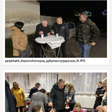
597566466_825021067019304_3585709013734931979_N.JPG