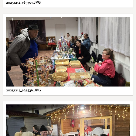
20251214_165301.JPG
20251214_165436.JPG