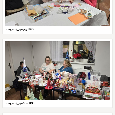
20251214_170745.JPG
20251214_170801.JPG