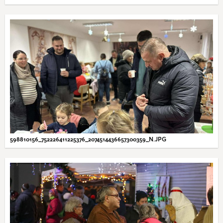
598810156_752226411225376_2074514436657300359_N.JPG