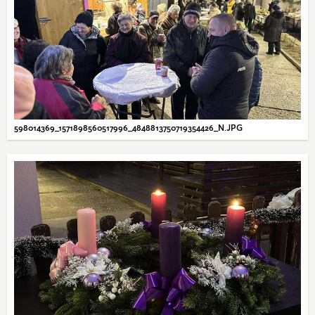
598014369_1571898560517996_4848813750719354426_N.JPG