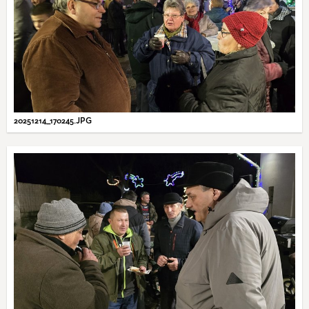
20251214_170245.JPG