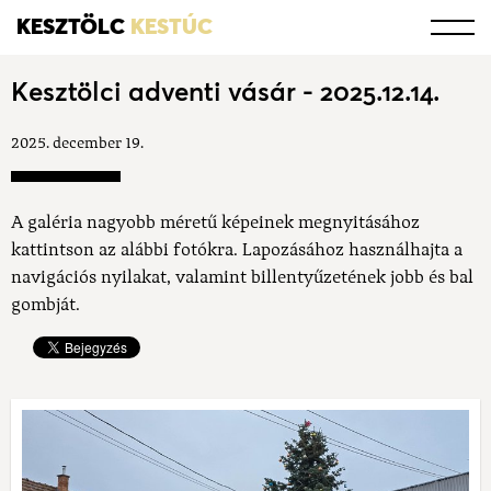
KESZTÖLC
KESTÚC
Kesztölci adventi vásár - 2025.12.14.
2025. december 19.
A galéria nagyobb méretű képeinek megnyitásához
kattintson az alábbi fotókra. Lapozásához használhajta a
navigációs nyilakat, valamint billentyűzetének jobb és bal
gombját.