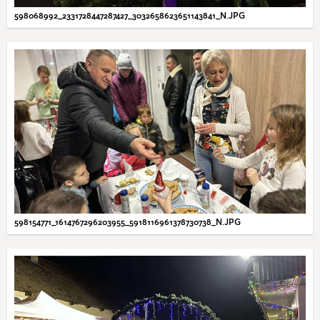
598068992_2331728447287427_3032658623651143841_N.JPG
598154771_1614767296203955_5918116961378730738_N.JPG