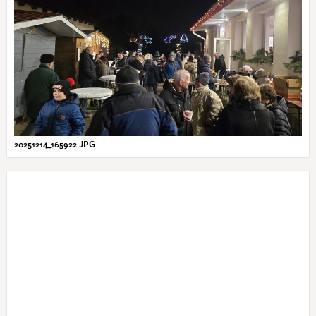
20251214_165922.JPG