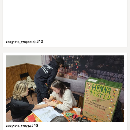
20251214_170700(0).JPG
20251214_170734.JPG