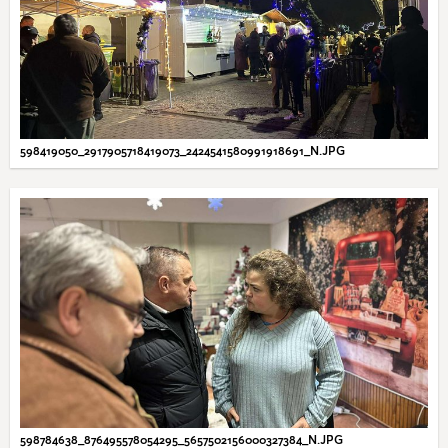
598419050_2917905718419073_2424541580991918691_N.JPG
598784638_876495578054295_5657502156000327384_N.JPG