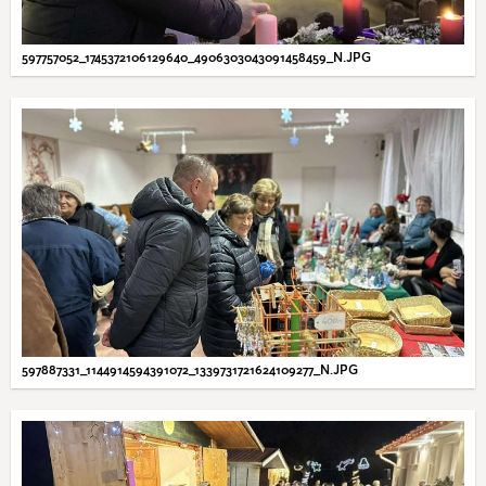
597757052_1745372106129640_4906303043091458459_N.JPG
597887331_1144914594391072_1339731721624109277_N.JPG