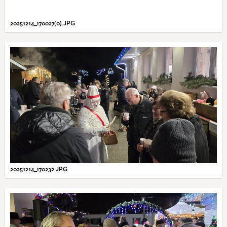
20251214_170027(0).JPG
20251214_170232.JPG