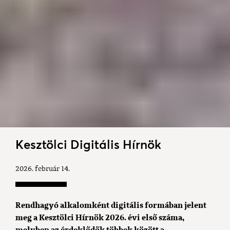
Kesztölci Digitális Hírnök
2026. február 14.
Rendhagyó alkalomként digitális formában jelent
meg a Kesztölci Hírnök 2026. évi első száma,