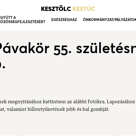
KESZTÖLC
KESTÚC
EGYÜTT A
EGÉSZSÉGHÁZ
ÖNKORMÁNYZAT/PÁLYÁZATO
KÖZÖSSÉGFEJLESZTÉSÉRT
Pávakör 55. születés
.
nek megnyitásához kattintson az alábbi fotókra. Lapozásához
at, valamint billentyűzetének jobb és bal gombját.