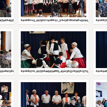
4754664556_N.JPG
690686123_997567119288151_3160381862648143294_N.JPG
6906877
3590841582_N.JPG
690689716_997566445954885_4322365316595615715_N.JPG
6906946