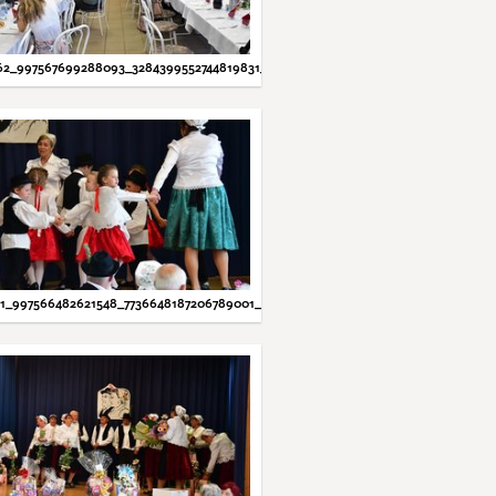
62_997567699288093_3284399552744819831_N.JPG
71_997566482621548_7736648187206789001_N.JPG