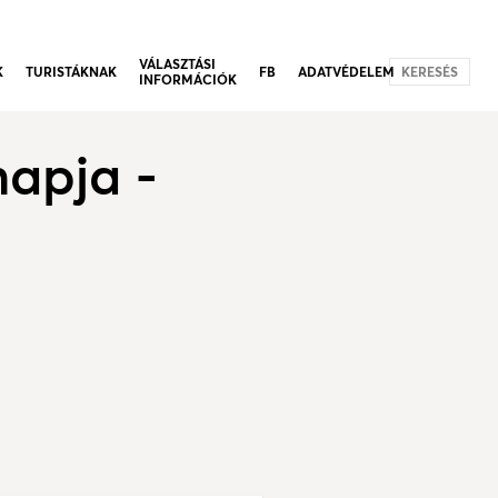
VÁLASZTÁSI
K
TURISTÁKNAK
FB
ADATVÉDELEM
KERESÉS
INFORMÁCIÓK
napja -