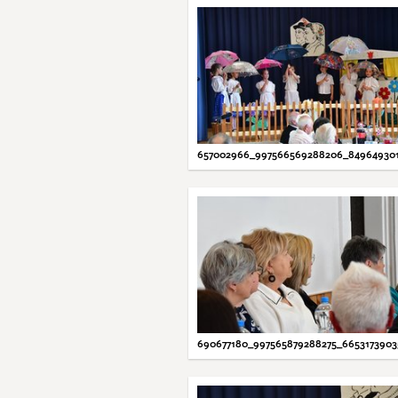
657002966_997566569288206_84964930
690677180_997565879288275_665317390