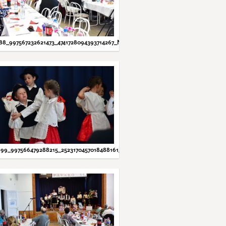
88_997567232621473_4741728094393714267_N.JPG
99_997566479288215_2523170457018488161_N.JPG