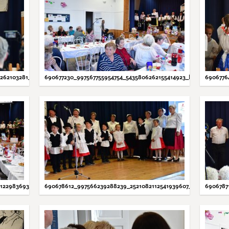
0262103281_N.JPG
690677230_997567755954754_5435806262155414923_N.JPG
6906776
0122983693_N.JPG
690678612_997566239288239_2521082112541939607_N.JPG
6906787