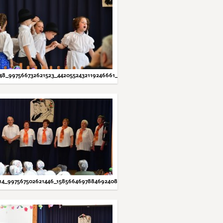
48_997566732621523_4420552432119246661_N.JPG
14_997567502621446_1585664697884692408_N.JPG