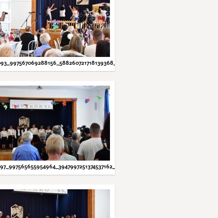
93_997567069288156_588260721718139368_N.JPG
97_997565655954964_3947997251374537162_N.JPG