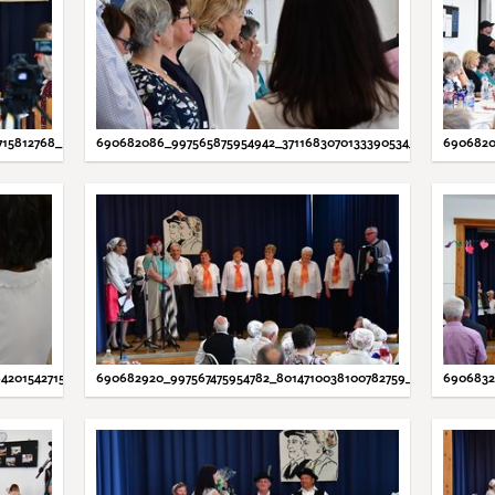
715812768_N.JPG
690682086_997565875954942_3711683070133390534_N.JPG
6906820
4201542715_N.JPG
690682920_997567475954782_8014710038100782759_N.JPG
6906832