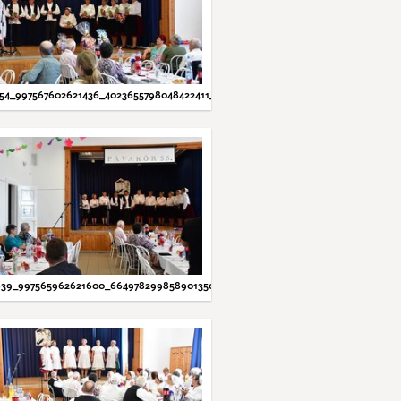
54_997567602621436_4023655798048422411_N.JPG
39_997565962621600_6649782998589013502_N.JPG