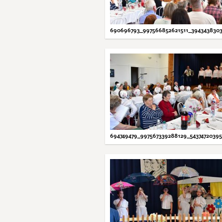
690696793_997566852621511_394343830
694749479_997567339288129_5437472039