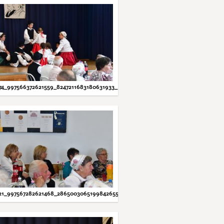
74_997566372621559_8247211683180631933_N.JPG
21_997567282621468_2865003065199842655_N.JPG