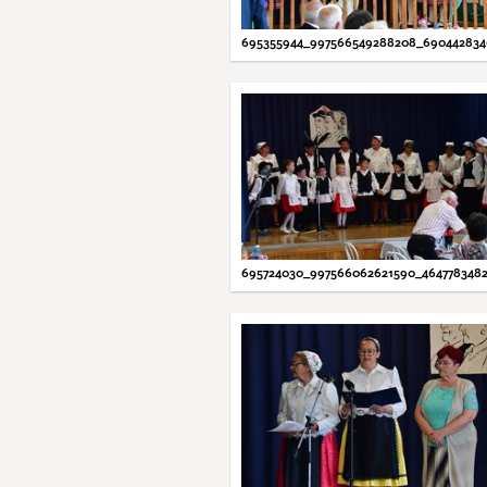
695355944_997566549288208_690442834
695724030_997566062621590_464778348