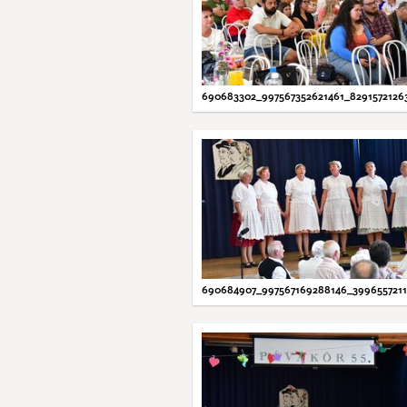
690683302_997567352621461_829157212
690684907_997567169288146_399655721