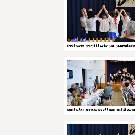
690677230_997566842621512_344202826
690677840_997567729288090_108585577