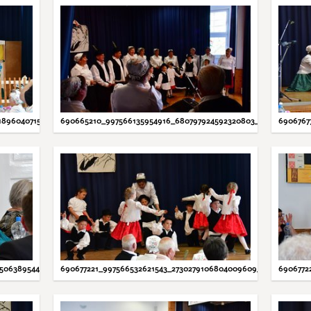
18960407157_N.JPG
690665210_997566135954916_680797924592320803_N.JPG
6906767
3506389544_N.JPG
690677221_997566532621543_2730279106804009609_N.JPG
6906772