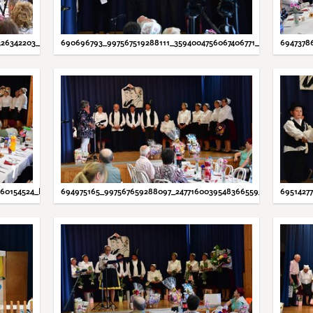
326342203_N.JPG
690696793_997567519288111_3594004756067406771_N.JPG
6947378
560154524_N.JPG
694975165_997567659288097_2477160039548366559_N.JPG
6951427