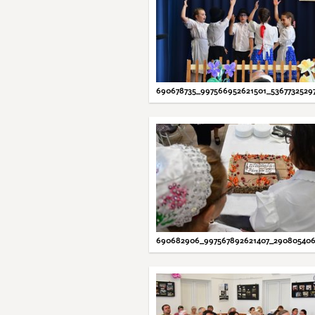
690678735_997566952621501_5367732529
690682906_997567892621407_290805406