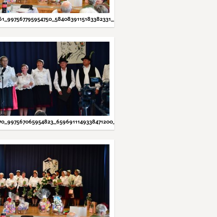
61_997567795954750_5840839115183382331_N.JPG
70_997567065954823_6596911149338471200_N.JPG