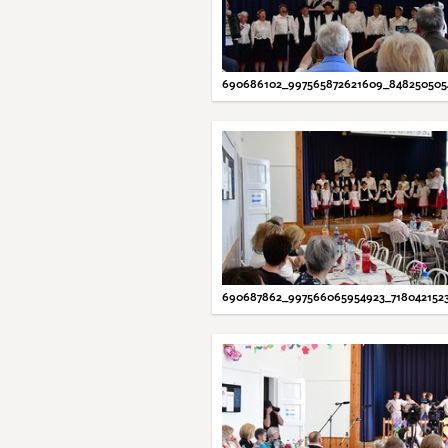
690686102_997565872621609_848250505
690687862_997566065954923_718042152