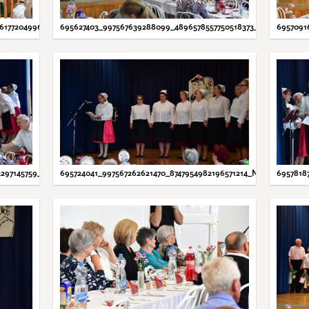
6177204996_N.JPG
695627403_997567639288099_4896578557750518373_N.JPG
6957091
2297145759_N.JPG
695724041_997567262621470_8747954982196571214_N.JPG
6957818