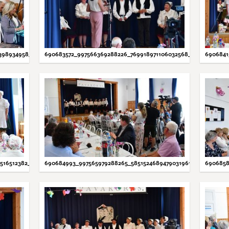
6398934958_N.JPG
690683572_997566369288226_769918971106032568_N.JPG
6906841
1516512382_N.JPG
690684993_997565979288265_5851524689479031961_N.JPG
6906858