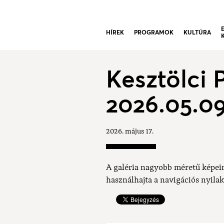
HÍREK
PROGRAMOK
KULTÚRA
Kesztölci 
2026.05.09
2026. május 17.
A galéria nagyobb méretű képei
használhajta a navigációs nyilak