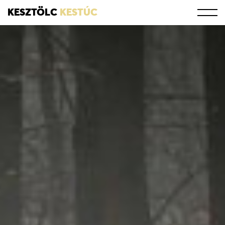
KESZTÖLC
KESTÚC