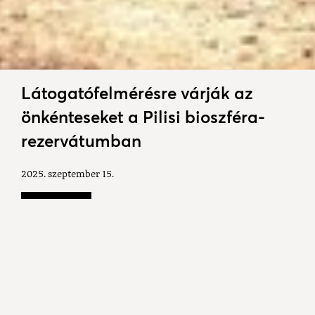
Látogatófelmérésre várják az
önkénteseket a Pilisi bioszféra-
rezervátumban
2025. szeptember 15.
Kilencedik alkalommal szerveznek
látogatófelmérést a Pilisi bioszféra-rezervátumban,
melyre önkéntesek jelentkezését várják. A
szervezők tájékoztatása szerint az érdeklődők egy
tartalmas hétvégét tölthetnek el gyönyörű
környezetben, természetszerető vidám csapatban.