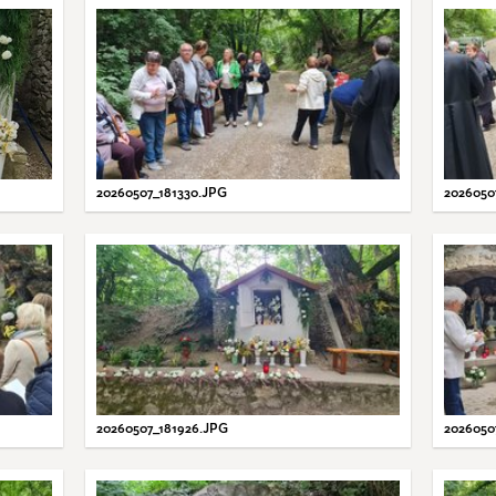
20260507_181330.JPG
2026050
20260507_181926.JPG
2026050