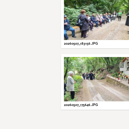
20260507_183156.JPG
20260507_175646.JPG