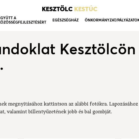
KESZTÖLC
KESTÚC
EGYÜTT A
EGÉSZSÉGHÁZ
ÖNKORMÁNYZAT/PÁLYÁZATO
KÖZÖSSÉGFEJLESZTÉSÉRT
ndoklat Kesztölcön 
.
nek megnyitásához kattintson az alábbi fotókra. Lapozásához
at, valamint billentyűzetének jobb és bal gombját.