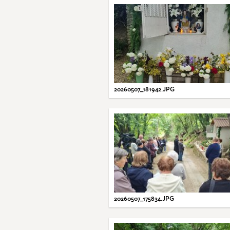
20260507_181942.JPG
20260507_175834.JPG