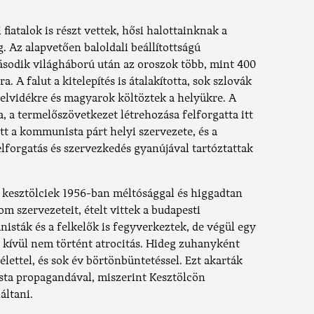
fiatalok is részt vettek, hősi halottainknak a
. Az alapvetően baloldali beállítottságú
sodik világháború után az oroszok több, mint 400
 A falut a kitelepítés is átalakította, sok szlovák
Felvidékre és magyarok költöztek a helyükre. A
a, a termelőszövetkezet létrehozása felforgatta itt
ött a kommunista párt helyi szervezete, és a
lforgatás és szervezkedés gyanújával tartóztattak
a kesztölciek 1956-ban méltósággal és higgadtan
m szervezeteit, ételt vittek a budapesti
isták és a felkelők is fegyverkeztek, de végül egy
kívül nem történt atrocitás. Hideg zuhanyként
télettel, és sok év börtönbüntetéssel. Ezt akarták
sta propagandával, miszerint Kesztölcön
áltani.