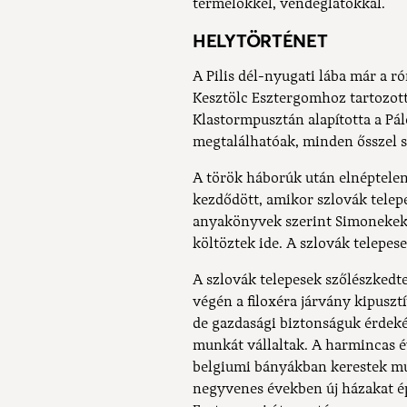
termelőkkel, vendéglátókkal.
HELYTÖRTÉNET
A Pilis dél-nyugati lába már a ró
Kesztölc Esztergomhoz tartozott
Klastormpusztán alapította a Pál
megtalálhatóak, minden ősszel sz
A török háborúk után elnéptelene
kezdődött, amikor szlovák telepe
anyakönyvek szerint Simonekek
költöztek ide. A szlovák telepes
A szlovák telepesek szőlészkedt
végén a filoxéra járvány kipusztí
de gazdasági biztonságuk érdeké
munkát vállaltak. A harmincas é
belgiumi bányákban kerestek mun
negyvenes években új házakat épít