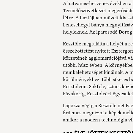
A hatvanas-hetvenes években a f
Termelőszövetkezet megerősödöt
létre. A háztájiban művelt kis sz
Lencsehegyi bánya megnyitásáv
helyieknek. Az iparosodó Dorog 
Kesztölc megtalálta a helyét a re
összeköttetést nyitott Esztergo
körzetének agglomerációjává vál
utóbbi húsz évben. A környékbe
munkalehetőséget kínálnak. A m
körülményekhez: több sikeres bo
Kesztölcön. Sokféle, színes közö
Pávakörig, Kesztölcért Egyesület
Lapozza végig a Kesztölc.net Fa
Érdemes megnézni a képek mellet
amikor a modern technológia vil