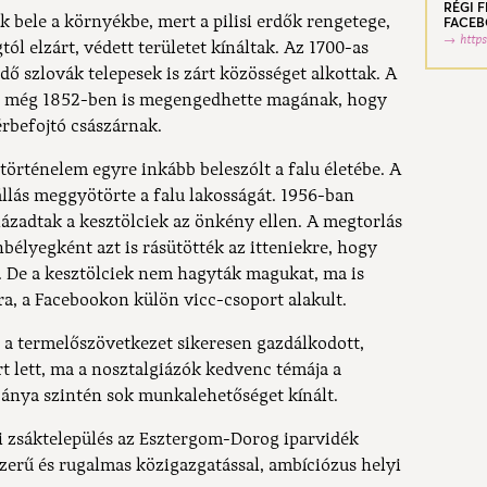
RÉGI 
ek bele a környékbe, mert a pilisi erdők rengetege,
FACEB
http
gtól elzárt, védett területet kínáltak. Az 1700-as
dő szlovák telepesek is zárt közösséget alkottak. A
nác még 1852-ben is megengedhette magának, hogy
érbefojtó császárnak.
történelem egyre inkább beleszólt a falu életébe. A
llás meggyötörte a falu lakosságát. 1956-ban
lázadtak a kesztölciek az önkény ellen. A megtorlás
nbélyegként azt is rásütötték az itteniekre, hogy
i. De a kesztölciek nem hagyták magukat, ma is
a, a Facebookon külön vicc-csoport alakult.
a termelőszövetkezet sikeresen gazdálkodott,
t lett, ma a nosztalgiázók kedvenc témája a
 bánya szintén sok munkalehetőséget kínált.
i zsáktelepülés az Esztergom-Dorog iparvidék
szerű és rugalmas közigazgatással, ambíciózus helyi