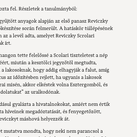
zta fel. Részletek a tanulmányból:
egyűjtött anyagok alapján az első panasz Reviczky
lőkészítése során felmerült. A hatáskör túllépésének
 az a levél adta, amelyet Reviczky Scrolari
k írt.
ngon tette felelőssé a Scolari tiszteletest a nép
éért, miután a kesztölci jegyzőtől megtudta,
 a lakosoknak, hogy addig elhagyják a falut, amíg
us az időzítésben rejlett, ha ugyanis a lakosok
órai misén, akkor elkéstek volna Esztergomból, és
dolatukat” az uralkodónak.
áadásul gyalázta a hivatalnokokat, amiért nem értik
ta híveinek megadóztatását, és fenyegetőzött,
eviczkyt máshová helyezzék át.
gét mutatva mondta, hogy neki nem parancsol a