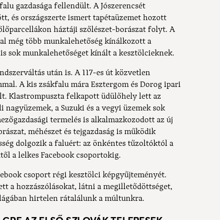
alu gazdasága fellendült. A Jószerencsét
t, és országszerte ismert tapétaüzemet hozott
őlőparcellákon háztáji szőlészet-borászat folyt. A
al még több munkalehetőség kínálkozott a
is sok munkalehetőséget kínált a kesztölcieknek.
ndszerváltás után is. A 117-es út közvetlen
mmal. A kis zsákfalu mára Esztergom és Dorog ipari
t. Klastrompuszta felkapott üdülőhely lett az
li nagyüzemek, a Suzuki és a vegyi üzemek sok
ezőgazdasági termelés is alkalmazkozodott az új
rászat, méhészet és tejgazdaság is működik
sség dolgozik a faluért: az önkéntes tűzoltóktól a
től a lelkes Facebook csoportokig.
cebook csoport régi kesztölci képgyűjteményét.
t a hozzászólásokat, látni a megilletődöttséget,
ágában hirtelen rátalálunk a múltunkra.