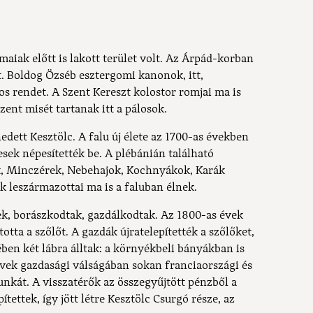
maiak előtt is lakott terület volt. Az Árpád-korban
. Boldog Özséb esztergomi kanonok, itt,
os rendet. A Szent Kereszt kolostor romjai ma is
ent misét tartanak itt a pálosok.
dett Kesztölc. A falu új élete az 1700-as években
sek népesítették be. A plébánián található
, Minczérek, Nebehajok, Kochnyákok, Karák
ek leszármazottai ma is a faluban élnek.
ek, borászkodtak, gazdálkodtak. Az 1800-as évek
totta a szőlőt. A gazdák újratelepítették a szőlőket,
ben két lábra álltak: a környékbeli bányákban is
vek gazdasági válságában sokan franciaországi és
kát. A visszatérők az összegyűjtött pénzből a
ettek, így jött létre Kesztölc Csurgó része, az