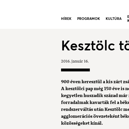
HÍREK
PROGRAMOK
KULTÚRA
Kesztölc t
2016. január 16.
900 éven keresztül a kis zárt zs
A kesztölci pap még 150 éve is
kegyetlen huszadik század már 
forradalmak kavarták fel a bék
rendszerváltás után Kesztölc me
agglomerációs övezeteként béké
közösségeket kínál.