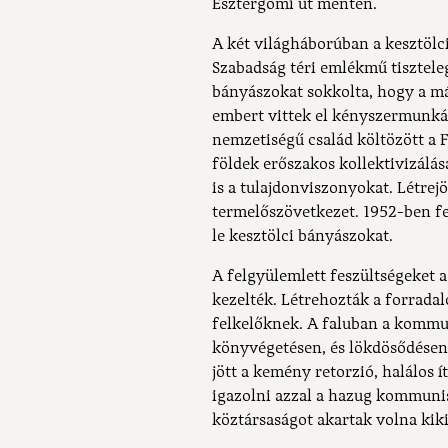
Esztergomi út mentén.
A két világháborúban a kesztölci 
Szabadság téri emlékmű tiszteleg
bányászokat sokkolta, hogy a má
embert vittek el kényszermunkára.
nemzetiségű család költözött a 
földek erőszakos kollektivizálás
is a tulajdonviszonyokat. Létrej
termelőszövetkezet. 1952-ben fe
le kesztölci bányászokat.
A felgyülemlett feszültségeket 
kezelték. Létrehozták a forradalo
felkelőknek. A faluban a kommun
könyvégetésen, és lökdösődésen 
jött a kemény retorzió, halálos í
igazolni azzal a hazug kommuni
köztársaságot akartak volna kiki