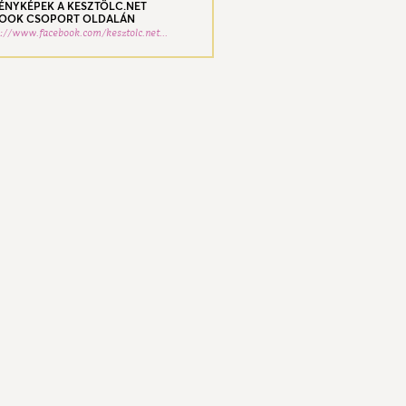
FÉNYKÉPEK A KESZTÖLC.NET
OOK CSOPORT OLDALÁN
s://www.facebook.com/kesztolc.net...