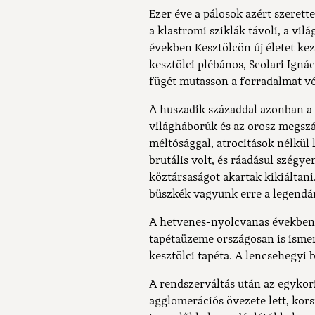
Ezer éve a pálosok azért szerett
a klastromi sziklák távoli, a vilá
években Kesztölcön új életet kez
kesztölci plébános, Scolari Ig
fügét mutasson a forradalmat v
A huszadik századdal azonban a 
világháborúk és az orosz megszá
méltósággal, atrocitások nélkül 
brutális volt, és ráadásul szégye
köztársaságot akartak kikiáltan
büszkék vagyunk erre a legendár
A hetvenes-nyolcvanas években 
tapétaüzeme országosan is ismer
kesztölci tapéta. A lencsehegyi
A rendszerváltás után az egykor
agglomerációs övezete lett, kor