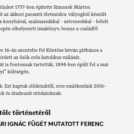
tünket 1757-ben építette Simonek Márton
ző az akkori paraszti életmódra: vályogból készült
s konyhával, szalmazsákkal - sztrozsokkal - bélelt
özepén elhelyezett imakönyv, benne a családfő
r 16-án szentelte fel Köntöss István plébános a
rdeti az ősök erős katolikus vallását.
t is fontosnak tartották, 1894-ben épült fel a mai
nyi” költségén.
. Ezt kaptuk elődeinktől, erre emlékezünk 2016-
ünk és átadnunk utódainknak.
tölc történetéről
ARI IGNÁC FÜGÉT MUTATOTT FERENC