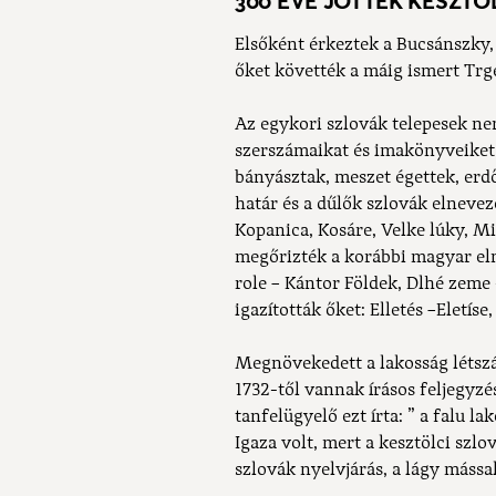
300 ÉVE JÖTTEK KESZTÖ
Elsőként érkeztek a Bucsánszky,
őket követték a máig ismert Trg
Az egykori szlovák telepesek n
szerszámaikat és imakönyveiket is
bányásztak, meszet égettek, erd
határ és a dűlők szlovák elnevezé
Kopanica, Kosáre, Velke lúky, M
megőrizték a korábbi magyar el
role – Kántor Földek, Dlhé zeme
igazították őket: Elletés –Eletís
Megnövekedett a lakosság létsz
1732-től vannak írásos feljegyzés
tanfelügyelő ezt írta: ” a falu l
Igaza volt, mert a kesztölci sz
szlovák nyelvjárás, a lágy máss