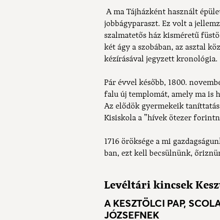
A ma Tájházként használt épüle
jobbágyparaszt. Ez volt a jellem
szalmatetős ház kisméretű füstö
két ágy a szobában, az asztal k
kézírásával jegyzett kronológia.
Pár évvel később, 1800. novembe
falu új templomát, amely ma is hi
Az elődök gyermekeik taníttatásá
Kisiskola a ”hívek ötezer forint
1716 öröksége a mi gazdagságunk
ban, ezt kell becsülnünk, őrizn
Levéltári kincsek Kesz
A KESZTÖLCI PAP, SCOL
JÓZSEFNEK