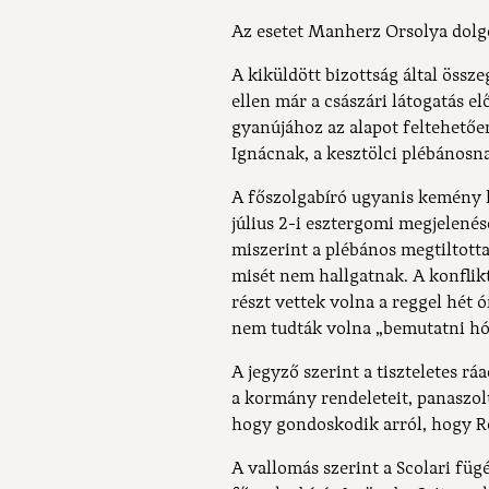
Az esetet Manherz Orsolya dolgo
A kiküldött bizottság által össz
ellen már a császári látogatás e
gyanújához az alapot feltehetően
Ignácnak, a kesztölci plébánosna
A főszolgabíró ugyanis kemény ha
július 2-i esztergomi megjelenés
miszerint a plébános megtiltotta
misét nem hallgatnak. A konflikt
részt vettek volna a reggel hét 
nem tudták volna „bemutatni hó
A jegyző szerint a tiszteletes r
a kormány rendeleteit, panaszol
hogy gondoskodik arról, hogy R
A vallomás szerint a Scolari fü