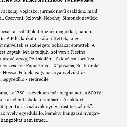
LCRE AZ ELSŐ SZLOVÁK TELEPESEK
 Paczolaj, Vojácsko, Jurmek nevű családok, majd
el, Cserveni, Szlovák, Nebehaj, Simonek nevűek.
emcsak a családjukat hozták magukkal, hanem
. A Pilis lankáin szőlőt ültettek, követ
őt műveltek és szénégető boksákat építettek. A
st kaptak. Ma is tudjuk, hol van a Plesina,
inárové vrsky, Pod skalámi. Szlovákra fordítva
nevezéseket: Kapusznice - Káposztás, Rechtorské
 - Hosszú Földek, vagy az anyanyelvükhöz
e, Hegyredülő - Hedredíle.
áma, az 1750-es években már meghaladta a 600 főt.
ek az elemi iskolai oktatásról. Az akkori
akói igen furcsa szlovák nyelvjárást beszélnek”.
lovák nyelv egyedülálló, kemény hangzású nyugat-
alhangzókat nem ismeri.