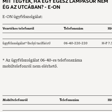
MIT TEGYEK, HA EGY EGÉSZ LÁMPASOR NEM
ÉG AZ UTCÁBAN? - E-ON
E-ON ügyfélszolgálat:
Vezetékes telefonról
Telefonszám
Hí
ügyfélszolgálat* (helyi tarifáért)
06-40-220-220
H-P 7.
* Az ügyfélszolgálat 06-40-es telefonszáma
mobiltelefonról nem elérhető.
Mobiltelefonról
Telefonszám
Hí