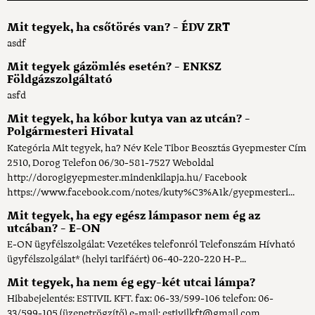
Mit tegyek, ha csőtörés van? - ÉDV ZRT
asdf
Mit tegyek gázömlés esetén? - ENKSZ
Földgázszolgáltató
asfd
Mit tegyek, ha kóbor kutya van az utcán? -
Polgármesteri Hivatal
Kategória Mit tegyek, ha? Név Kele Tibor Beosztás Gyepmester Cím
2510, Dorog Telefon 06/30-581-7527 Weboldal
http://dorogigyepmester.mindenkilapja.hu/ Facebook
https://www.facebook.com/notes/kuty%C3%A1k/gyepmesteri...
Mit tegyek, ha egy egész lámpasor nem ég az
utcában? - E-ON
E-ON ügyfélszolgálat: Vezetékes telefonról Telefonszám Hívható
ügyfélszolgálat* (helyi tarifáért) 06-40-220-220 H-P...
Mit tegyek, ha nem ég egy-két utcai lámpa?
Hibabejelentés: ESTIVIL KFT. fax: 06-33/599-106 telefon: 06-
33/599-105 (üzenetrögzítő) e-mail: estivilkft@gmail.com