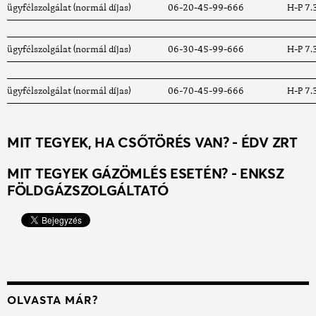
ügyfélszolgálat (normál díjas)
06-20-45-99-666
H-P 7.
ügyfélszolgálat (normál díjas)
06-30-45-99-666
H-P 7.
ügyfélszolgálat (normál díjas)
06-70-45-99-666
H-P 7.
MIT TEGYEK, HA CSŐTÖRÉS VAN? - ÉDV ZRT
MIT TEGYEK GÁZÖMLÉS ESETÉN? - ENKSZ
FÖLDGÁZSZOLGÁLTATÓ
OLVASTA MÁR?