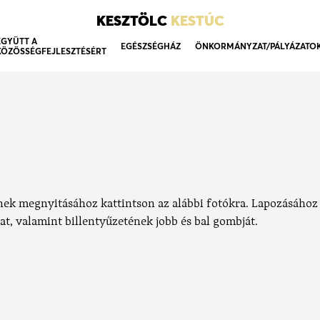
KESZTÖLC
KESTÚC
EGYÜTT A
EGÉSZSÉGHÁZ
ÖNKORMÁNYZAT/PÁLYÁZATO
KÖZÖSSÉGFEJLESZTÉSÉRT
nek megnyitásához kattintson az alábbi fotókra. Lapozásához
at, valamint billentyűzetének jobb és bal gombját.