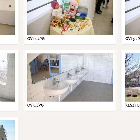
OVI 4.JPG
OVI 5.J
OVI2.JPG
KESZTO