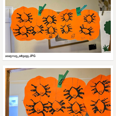
20251123_085255.JPG