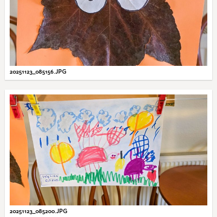
20251123_085156.JPG
20251123_085200.JPG