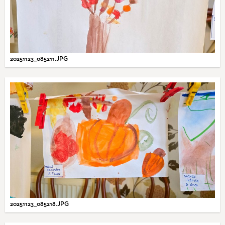
20251123_085211.JPG
20251123_085218.JPG