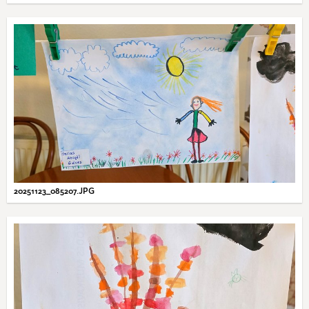
20251123_085207.JPG