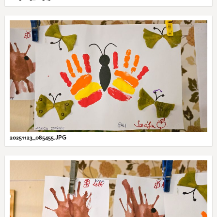
20251123_085455.JPG