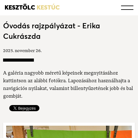
KESZTÖLC
KESTÚC
Óvodás rajzpályázat - Erika
Cukrászda
2025. november 26.
A galéria nagyobb méretű képeinek megnyitásához
kattintson az alábbi fotókra. Lapozásához használhajta a
navigációs nyilakat, valamint billentyűzetének jobb és bal
gombját.