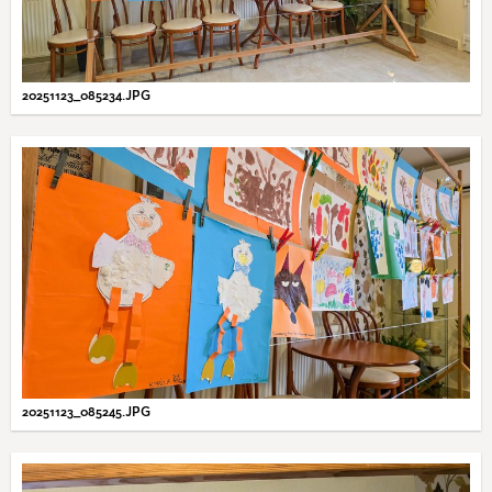
20251123_085234.JPG
20251123_085245.JPG