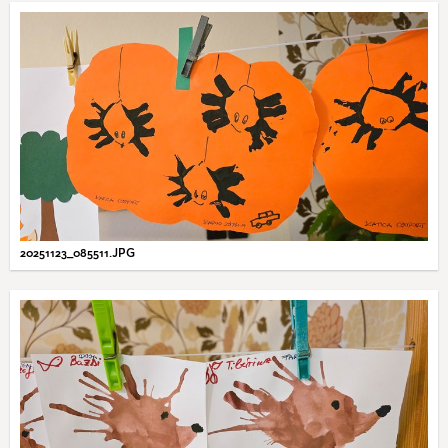
20251123_085511.JPG