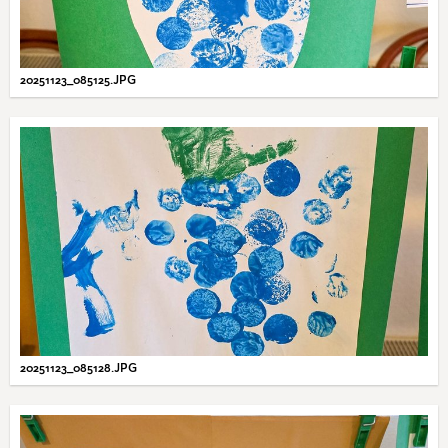
20251123_085125.JPG
20251123_085128.JPG