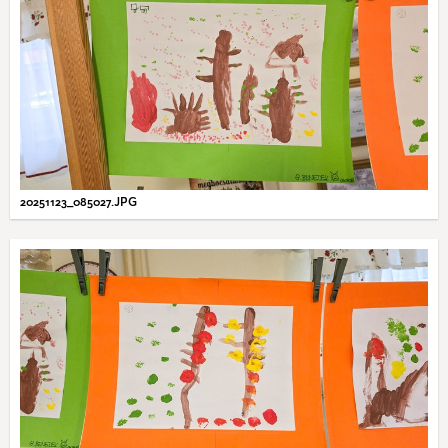
20251123_085027.JPG