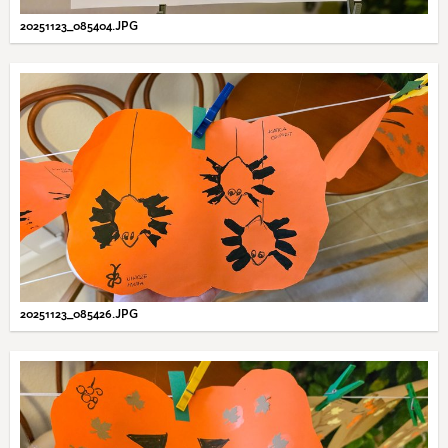
20251123_085404.JPG
20251123_085426.JPG