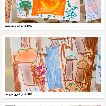
20251123_085114.JPG
20251123_085118.JPG