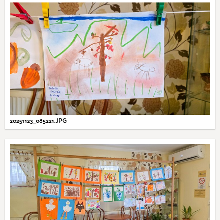
20251123_085221.JPG