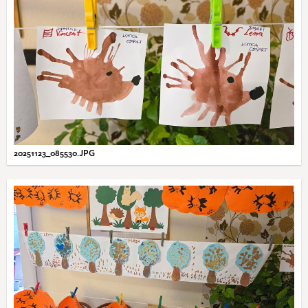
20251123_085530.JPG