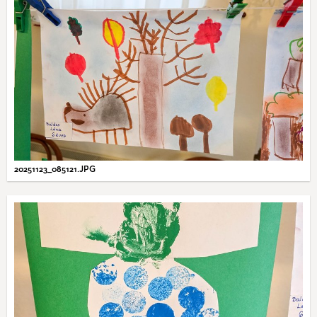
20251123_085121.JPG