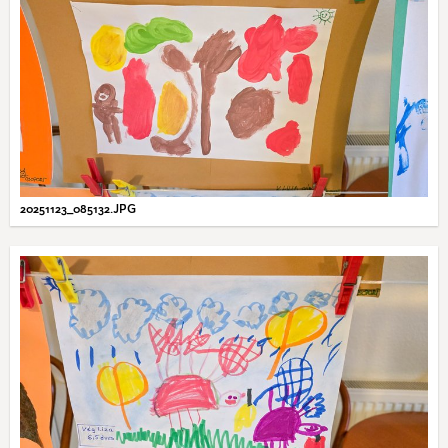
20251123_085132.JPG