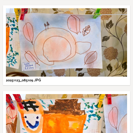
20251123_085109.JPG