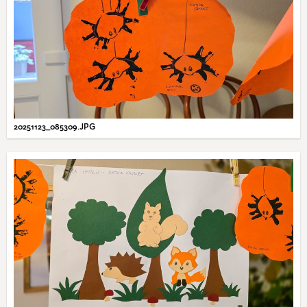
20251123_085309.JPG