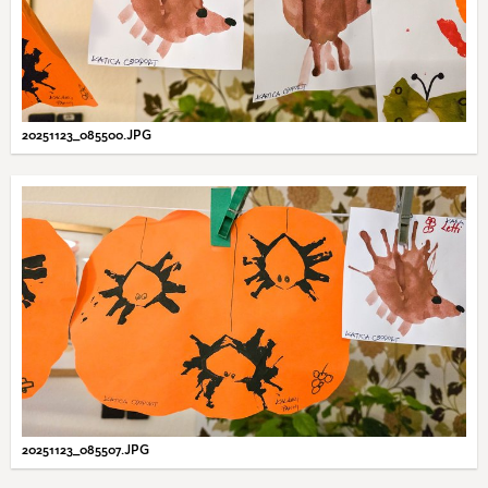
20251123_085500.JPG
20251123_085507.JPG