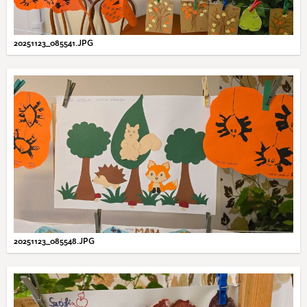
20251123_085541.JPG
20251123_085548.JPG