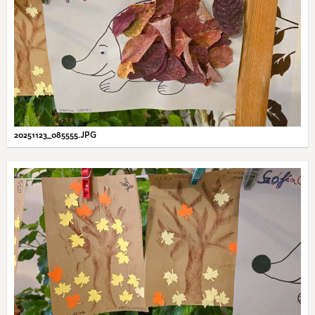
20251123_085555.JPG