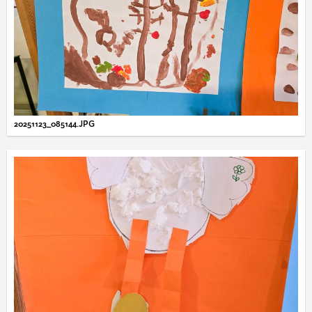
20251123_085144.JPG