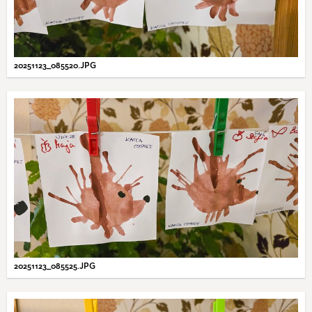
20251123_085520.JPG
20251123_085525.JPG