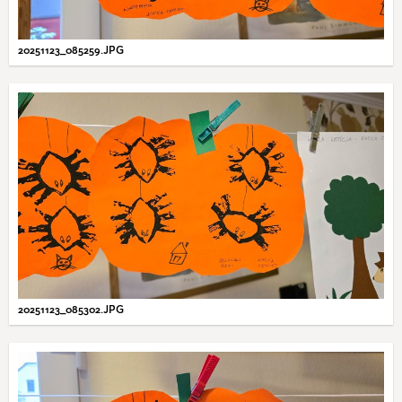
20251123_085259.JPG
20251123_085302.JPG