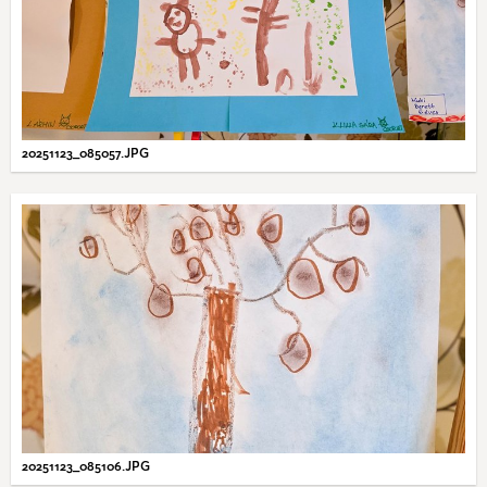
20251123_085057.JPG
20251123_085106.JPG