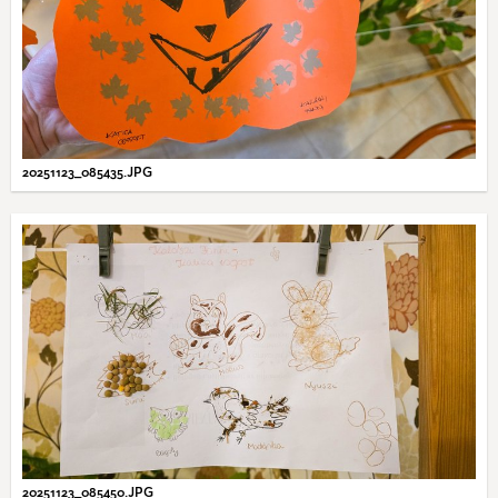
20251123_085435.JPG
20251123_085450.JPG