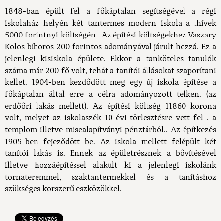
1848-ban épült fel a főkáptalan segítségével a régi
iskolaház helyén két tantermes modern iskola a .hívek
5000 forintnyi költségén.. Az építési költségekhez Vaszary
Kolos bíboros 200 forintos adományával járult hozzá. Ez a
jelenlegi kisiskola épülete. Ekkor a tanköteles tanulók
száma már 200 fő volt, tehát a tanítói állásokat szaporítani
kellet. 1904-ben kezdődött meg egy új iskola építése a
főkáptalan által erre a célra adományozott telken. (az
erdőőri lakás mellett). Az építési költség 11860 korona
volt, melyet az iskolaszék 10 évi törlesztésre vett fel . a
templom illetve misealapítványi pénztárból.. Az építkezés
1905-ben fejeződött be. Az iskola mellett felépült két
tanítói lakás is. Ennek az épületrésznek a bővítésével
illetve hozzáépítéssel alakult ki a jelenlegi iskolánk
tornateremmel, szaktantermekkel és a tanításhoz
szükséges korszerű eszközökkel.