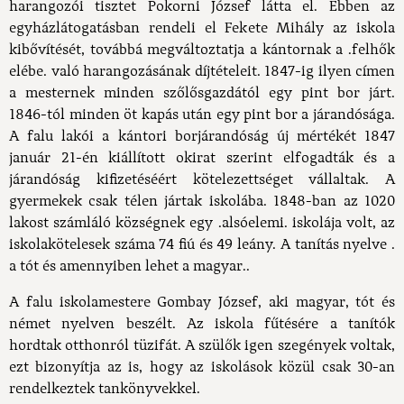
harangozói tisztet Pokorni József látta el. Ebben az
egyházlátogatásban rendeli el Fekete Mihály az iskola
kibővítését, továbbá megváltoztatja a kántornak a .felhők
elébe. való harangozásának díjtételeit. 1847-ig ilyen címen
a mesternek minden szőlősgazdától egy pint bor járt.
1846-tól minden öt kapás után egy pint bor a járandósága.
A falu lakói a kántori borjárandóság új mértékét 1847
január 21-én kiállított okirat szerint elfogadták és a
járandóság kifizetéséért kötelezettséget vállaltak. A
gyermekek csak télen jártak iskolába. 1848-ban az 1020
lakost számláló községnek egy .alsóelemi. iskolája volt, az
iskolakötelesek száma 74 fiú és 49 leány. A tanítás nyelve .
a tót és amennyiben lehet a magyar..
A falu iskolamestere Gombay József, aki magyar, tót és
német nyelven beszélt. Az iskola fűtésére a tanítók
hordtak otthonról tüzifát. A szülők igen szegények voltak,
ezt bizonyítja az is, hogy az iskolások közül csak 30-an
rendelkeztek tankönyvekkel.