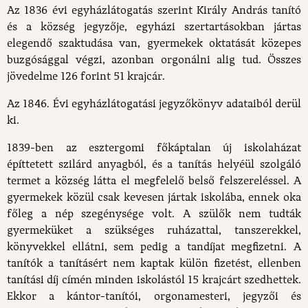
Az 1836 évi egyházlátogatás szerint Király András tanító
és a község jegyzője, egyházi szertartásokban jártas
elegendő szaktudása van, gyermekek oktatását közepes
buzgósággal végzi, azonban orgonálni alig tud. Összes
jövedelme 126 forint 51 krajcár.
Az 1846. Évi egyházlátogatási jegyzőkönyv adataiból derül
ki.
1839-ben az esztergomi főkáptalan új iskolaházat
építtetett szilárd anyagból, és a tanítás helyéül szolgáló
termet a község látta el megfelelő belső felszereléssel. A
gyermekek közül csak kevesen jártak iskolába, ennek oka
főleg a nép szegénysége volt. A szülők nem tudták
gyermeküket a szükséges ruházattal, tanszerekkel,
könyvekkel ellátni, sem pedig a tandíjat megfizetni. A
tanítók a tanításért nem kaptak külön fizetést, ellenben
tanítási díj címén minden iskolástól 15 krajcárt szedhettek.
Ekkor a kántor-tanítói, orgonamesteri, jegyzői és