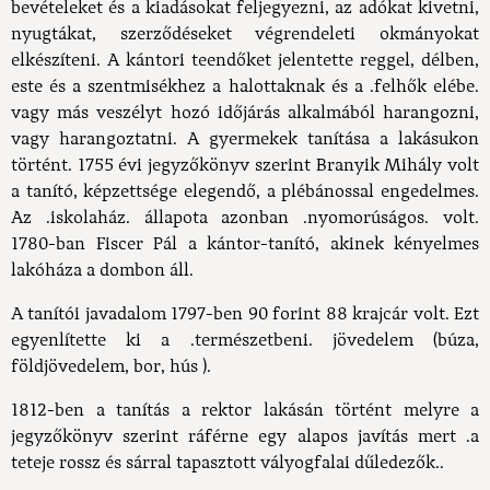
bevételeket és a kiadásokat feljegyezni, az adókat kivetni,
nyugtákat, szerződéseket végrendeleti okmányokat
elkészíteni. A kántori teendőket jelentette reggel, délben,
este és a szentmisékhez a halottaknak és a .felhők elébe.
vagy más veszélyt hozó időjárás alkalmából harangozni,
vagy harangoztatni. A gyermekek tanítása a lakásukon
történt. 1755 évi jegyzőkönyv szerint Branyik Mihály volt
a tanító, képzettsége elegendő, a plébánossal engedelmes.
Az .iskolaház. állapota azonban .nyomorúságos. volt.
1780-ban Fiscer Pál a kántor-tanító, akinek kényelmes
lakóháza a dombon áll.
A tanítói javadalom 1797-ben 90 forint 88 krajcár volt. Ezt
egyenlítette ki a .természetbeni. jövedelem (búza,
földjövedelem, bor, hús ).
1812-ben a tanítás a rektor lakásán történt melyre a
jegyzőkönyv szerint ráférne egy alapos javítás mert .a
teteje rossz és sárral tapasztott vályogfalai dűledezők..