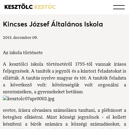
KESZTÖLC
KESTÚC
Kincses József Általános Iskola
2015. december 09.
Az iskola története
A kesztölci iskola történetéről 1755-től vannak írásos
feljegyzések. A tanítók a jegyzői és a kántori feladatokat is
ellátták. A tanítás nyelve magyar és tót. A tanítók feladata
a következő volt: kötelességük volt orgonálni a
szentmiséken, a gyermekeket betűism
eretre, írásra olvasásra számolásra tanítani, a plébánost a
beteghez elkísérni. Mint községi jegyzőnek - el kellett
készíteni a bírók számára a községi számadásokat, a