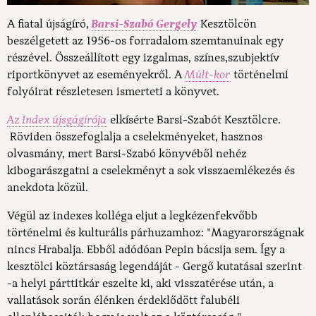
A fiatal újságíró,
Barsi-Szabó Gergely
Kesztölcön
beszélgetett az 1956-os forradalom szemtanuinak egy
részével. Összeállított egy izgalmas, színes,szubjektív
riportkönyvet az eseményekről. A
Múlt-kor
történelmi
folyóirat részletesen ismerteti a könyvet.
Az Index újsgágírója
elkísérte Barsi-Szabót Kesztölcre.
Röviden összefoglalja a cselekményeket, hasznos
olvasmány, mert Barsi-Szabó könyvéből nehéz
kibogarászgatni a cselekményt a sok visszaemlékezés és
anekdota közül.
Végül az indexes kolléga eljut a legkézenfekvőbb
történelmi és kulturális párhuzamhoz: "
Magyarországnak
nincs Hrabalja. Ebből adódóan Pepin bácsija sem. Így a
kesztölci köztársaság legendáját - Gergő kutatásai szerint
-a helyi párttitkár eszelte ki, aki visszatérése után, a
vallatások során élénken érdeklődött falubéli