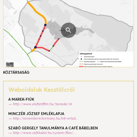
KÖZTÁRSASÁG
Weboldalak Kesztölcről
A MAREK-FIÚK
http://www.elefantfilm.hu/?q=node/16
MINCZÉR JÓZSEF EMLÉKLAPJA
http://november4.kormany.hu/kik-erted...
SZABÓ GERGELY TANULMÁNYA A CAFÉ BÁBELBEN
http://www.cafebabel.hu/system/files/...