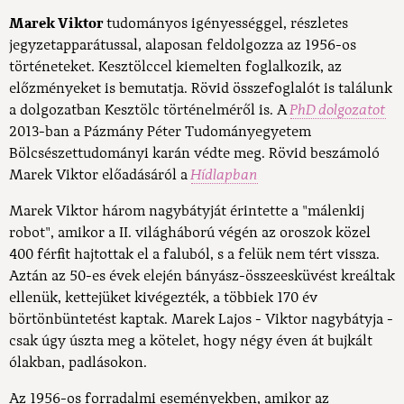
Marek Viktor
t
udományos igényességgel, részletes
jegyzetapparátussal, alaposan feldolgozza az 1956-os
történeteket. Kesztölccel kiemelten foglalkozik, az
előzményeket is bemutatja. Rövid összefoglalót is találunk
a dolgozatban Kesztölc történelméről is. A
PhD dolgozatot
2013-ban a Pázmány Péter Tudományegyetem
Bölcsészettudományi karán védte meg. Rövid beszámoló
Marek Viktor előadásáról a
Hídlapban
Marek Viktor három nagybátyját érintette a "málenkij
robot", amikor a II. világháború végén az oroszok közel
400 férfit hajtottak el a faluból, s a felük nem tért vissza.
Aztán az 50-es évek elején bányász-összeesküvést kreáltak
ellenük, kettejüket kivégezték, a többiek 170 év
börtönbüntetést kaptak. Marek Lajos - Viktor nagybátyja -
csak úgy úszta meg a kötelet, hogy négy éven át bujkált
ólakban, padlásokon.
Az 1956-os forradalmi eseményekben, amikor az