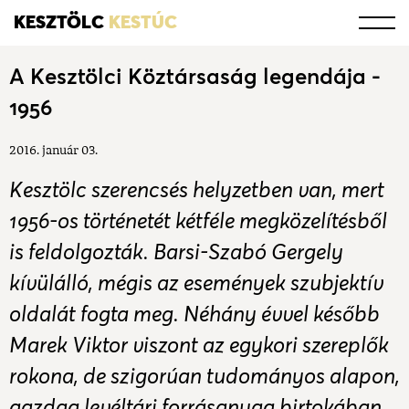
KESZTÖLC
KESTÚC
A Kesztölci Köztársaság legendája -
1956
2016. január 03.
Kesztölc szerencsés helyzetben van, mert
1956-os történetét kétféle megközelítésből
is feldolgozták. Barsi-Szabó Gergely
kívülálló, mégis az események szubjektív
oldalát fogta meg. Néhány évvel később
Marek Viktor viszont az egykori szereplők
rokona, de szigorúan tudományos alapon,
gazdag levéltári forrásanyag birtokában