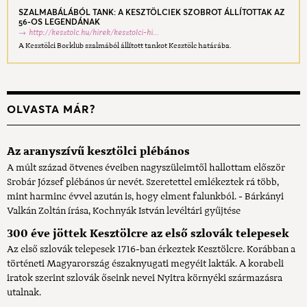
SZALMABÁLÁBÓL TANK: A KESZTÖLCIEK SZOBROT ÁLLÍTOTTAK AZ
56-OS LEGENDÁNAK
http://kesztolc.hu/hirek/kesztolci-hi...
A Kesztölci Borklub szalmából állított tankot Kesztölc határába.
OLVASTA MÁR?
Az aranyszívű kesztölci plébános
A múlt század ötvenes éveiben nagyszüleimtől hallottam először
Srobár József plébános úr nevét. Szeretettel emlékeztek rá több,
mint harminc évvel azután is, hogy elment falunkból. - Bárkányi
Valkán Zoltán írása, Kochnyák István levéltári gyűjtése
300 éve jöttek Kesztölcre az első szlovák telepesek
Az első szlovák telepesek 1716-ban érkeztek Kesztölcre. Korábban a
történeti Magyarország északnyugati megyéit lakták. A korabeli
iratok szerint szlovák őseink nevei Nyitra környéki származásra
utalnak.