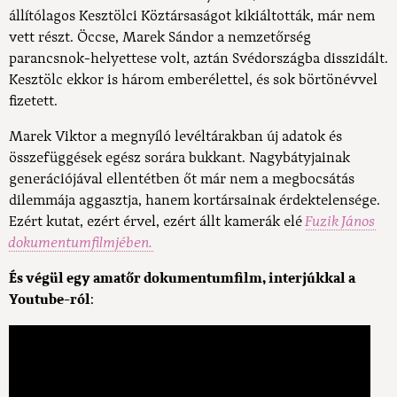
állítólagos Kesztölci Köztársaságot kikiáltották, már nem
vett részt. Öccse, Marek Sándor a nemzetőrség
parancsnok-helyettese volt, aztán Svédországba disszidált.
Kesztölc ekkor is három emberélettel, és sok börtönévvel
fizetett.
Marek Viktor a megnyíló levéltárakban új adatok és
összefüggések egész sorára bukkant. Nagybátyjainak
generációjával ellentétben őt már nem a megbocsátás
dilemmája aggasztja, hanem kortársainak érdektelensége.
Ezért kutat, ezért érvel, ezért állt kamerák elé
Fuzik János
dokumentumfilmjében.
És végül egy amatőr dokumentumfilm, interjúkkal a
Youtube-ról
: