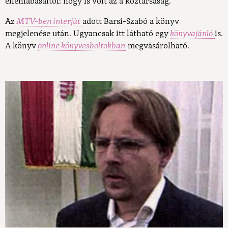
ellenlábasaitól: hogy is volt az a köztársaság.
"
Az
MTV-ben interjút
adott Barsi-Szabó a könyv
megjelenése után. Ugyancsak itt látható egy
könyvajánló
is.
A könyv
online könyvesboltokban
megvásárolható.