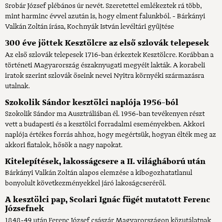
Srobár József plébános úr nevét. Szeretettel emlékeztek rá több,
mint harminc évvel azután is, hogy elment falunkból. - Bárkányi
Valkán Zoltán írása, Kochnyák István levéltári gyűjtése
300 éve jöttek Kesztölcre az első szlovák telepesek
Az első szlovák telepesek 1716-ban érkeztek Kesztölcre. Korábban a
történeti Magyarország északnyugati megyéit lakták. A korabeli
iratok szerint szlovák őseink nevei Nyitra környéki származásra
utalnak.
Szokolik Sándor kesztölci naplója 1956-ból
Szokolik Sándor ma Ausztráliában él. 1956-ban tevékenyen részt
vett a budapesti és a kesztölci forradalmi eseményekben. Akkori
naplója értékes forrás ahhoz, hogy megértsük, hogyan élték meg az
akkori fiatalok, hősök a nagy napokat.
Kitelepítések, lakosságcsere a II. világháború után
Bárkányi Valkán Zoltán alapos elemzése a kibogozhatatlanul
bonyolult következményekkel járó lakoságcseréről.
A kesztölci pap, Scolari Ignác fügét mutatott Ferenc
Józsefnek
1848-49 után Ferenc József császár Magyarországon közutálatnak