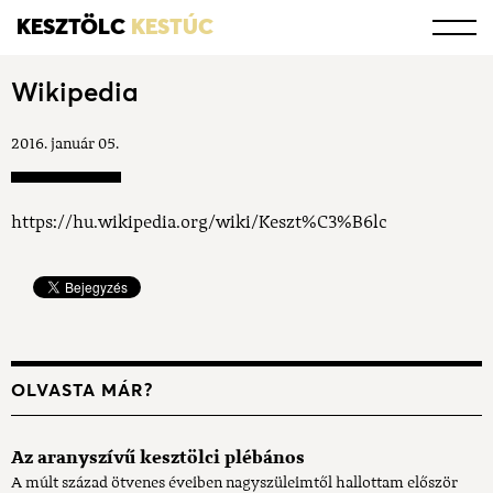
KESZTÖLC
KESTÚC
Wikipedia
2016. január 05.
https://hu.wikipedia.org/wiki/Keszt%C3%B6lc
OLVASTA MÁR?
Az aranyszívű kesztölci plébános
A múlt század ötvenes éveiben nagyszüleimtől hallottam először