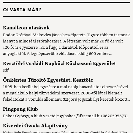
OLVASTA MÁR?
Kaméleon utazások
Bodor Grétával Makovics János beszélgetett. "Egyre többen tartanak
igényt a minőségi szórakozásra. A létszám volt már 20 fő de volt
120 fő is egyszerre . Ez a függ a darabtól, időponttól és az
anyagiaktól. A legnépszerűbb előadásra eddig 600 ember...
Kesztölci Családi Napközi Közhasznú Egyesület
sdf
Önkéntes Tűzoltó Egyesület, Kesztölc
1895-ben került bejegyzésre a mai napig használatos elnevezésével
a megalakuló helyi tűzvédelmi szervezet. 2000-től lát el kiemelt
feladatokat a vonulós állomány. Szigorú jogszabályi keretek között...
Pingpong Klub
Bakos György, a klub vezetője gybakos@freemail.hu 06205956791
Kiserdei Óvoda Alapítvány
Kategória Facebook csoportok Cég, intezmény Cestölc Critical Név