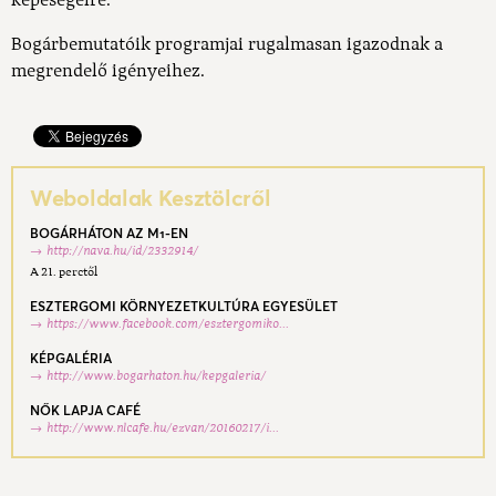
képeségeire.
Bogárbemutatóik programjai rugalmasan igazodnak a
megrendelő igényeihez.
Weboldalak Kesztölcről
BOGÁRHÁTON AZ M1-EN
http://nava.hu/id/2332914/
A 21. perctől
ESZTERGOMI KÖRNYEZETKULTÚRA EGYESÜLET
https://www.facebook.com/esztergomiko...
KÉPGALÉRIA
http://www.bogarhaton.hu/kepgaleria/
NŐK LAPJA CAFÉ
http://www.nlcafe.hu/ezvan/20160217/i...