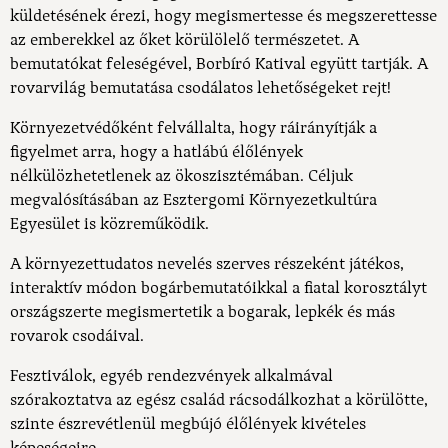
küldetésének érezi, hogy megismertesse és megszerettesse
az emberekkel az őket körülölelő természetet. A
bemutatókat feleségével, Borbíró Katival együtt tartják. A
rovarvilág bemutatása csodálatos lehetőségeket rejt!
Környezetvédőként felvállalta, hogy ráirányítják a
figyelmet arra, hogy a hatlábú élőlények
nélkülözhetetlenek az ökoszisztémában. Céljuk
megvalósításában az
Esztergomi Környezetkultúra
Egyesület
is közreműködik.
A környezettudatos nevelés szerves részeként játékos,
interaktív módon bogárbemutatóikkal a fiatal korosztályt
országszerte megismertetik a bogarak, lepkék és más
rovarok csodáival.
Fesztiválok, egyéb rendezvények alkalmával
szórakoztatva az egész család rácsodálkozhat a körülötte,
szinte észrevétlenül megbújó élőlények kivételes