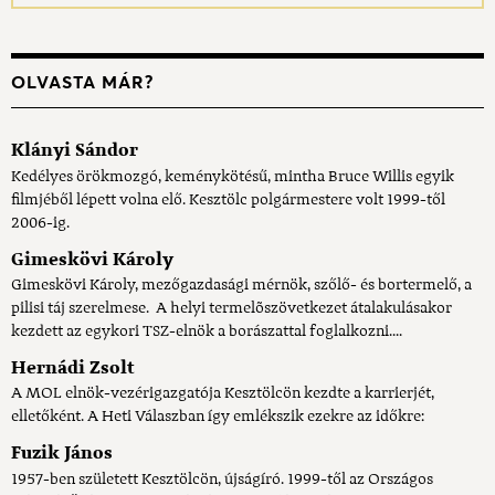
OLVASTA MÁR?
Klányi Sándor
Kedélyes örökmozgó, keménykötésű, mintha Bruce Willis egyik
filmjéből lépett volna elő. Kesztölc polgármestere volt 1999-től
2006-ig.
Gimeskövi Károly
Gimeskövi Károly, mezőgazdasági mérnök, szőlő- és bortermelő, a
pilisi táj szerelmese. A helyi termelõszövetkezet átalakulásakor
kezdett az egykori TSZ-elnök a borászattal foglalkozni....
Hernádi Zsolt
A MOL elnök-vezérigazgatója Kesztölcön kezdte a karrierjét,
elletőként. A Heti Válaszban így emlékszik ezekre az időkre:
Fuzik János
1957-ben született Kesztölcön, újságíró. 1999-től az Országos