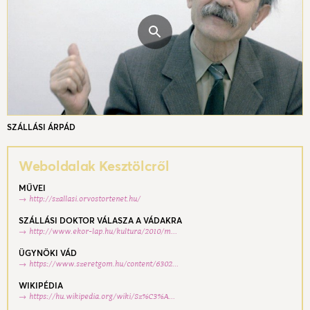
SZÁLLÁSI ÁRPÁD
Weboldalak Kesztölcről
MŰVEI
http://szallasi.orvostortenet.hu/
SZÁLLÁSI DOKTOR VÁLASZA A VÁDAKRA
http://www.ekor-lap.hu/kultura/2010/m...
ÜGYNÖKI VÁD
https://www.szeretgom.hu/content/6302...
WIKIPÉDIA
https://hu.wikipedia.org/wiki/Sz%C3%A...