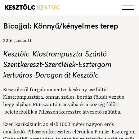
KESZTÖLC
KESTÚC
Bicajjal: Könnyű/kényelmes terep
2016. január 11.
Kesztölc-Klastrompuszta-Szántó-
Szentkereszt-Szentlélek-Esztergom
kertváros-Dorogon át Kesztölc,
Kesztölcről forgalommentes keskeny aszfaltút
Klastrompusztára, onnan széles, bordás földút vezet a
hegy aljában Pilisszántó irányába és a község fölött
beletorkollik a Pilisszentkeresztre átvezető műútba.
Ezen karikázunk: az első 1000 méter nagyon erős
emelkedő. Pilisszentkereszten elérünk a Pomáz-Esztergom