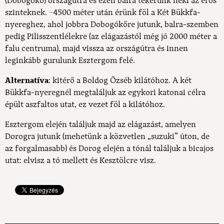
(Dobogókő) országútra és ezen balra tekerünk neki az erős
szinteknek. ~4500 méter után érünk föl a Két Bükkfa-
nyereghez, ahol jobbra Dobogókőre jutunk, balra-szemben
pedig Pilisszentlélekre (az elágazástól még jó 2000 méter a
falu centruma), majd vissza az országútra és innen
leginkább gurulunk Esztergom felé.
Alternatíva
: kitérő a Boldog Özséb kilátóhoz. A két
Bükkfa-nyeregnél megtaláljuk az egykori katonai célra
épült aszfaltos utat, ez vezet föl a kilátóhoz.
Esztergom elején találjuk majd az elágazást, amelyen
Dorogra jutunk (mehetünk a közvetlen „suzuki” úton, de
az forgalmasabb) és Dorog elején a tónál találjuk a bicajos
utat: elvisz a tó mellett és Kesztölcre visz.