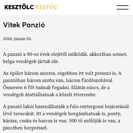
KESZTÖLC
KESTÚC
Vitek Panzió
2016. január 02.
A panzió a 90-es évek elejétől működik, akkoriban német,
belga vendégek jártak ide.
Az épület három szintes, régebben itt volt presszó is. A
panzióban három szoba van, három fürdőszobával.
Összesen 6 főt tudnak fogadni. Ellátás nincs, de a
vendégek átsétálhatnak a közeli étterembe.
A panzió lakói használhatják a falu esztergomi bejáratánál
lévő tavacskát. Itt a vendégek horgászhatnak is, ponty,
kárász, csuka és harcsa is van. 500 tő szőlőjük is van, a
pincében borpréssel.