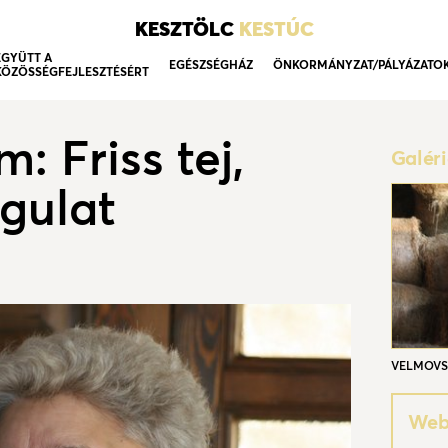
KESZTÖLC
KESTÚC
EGYÜTT A
EGÉSZSÉGHÁZ
ÖNKORMÁNYZAT/PÁLYÁZATO
KÖZÖSSÉGFEJLESZTÉSÉRT
: Friss tej,
Galér
gulat
VELMOVS
Webo