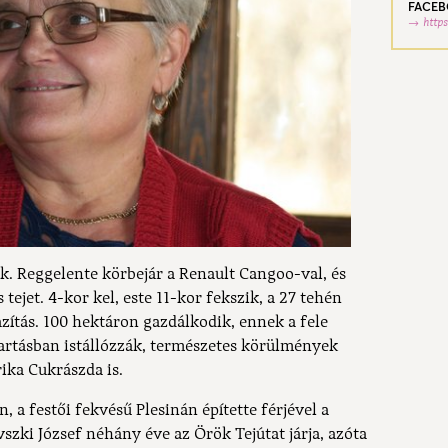
FACE
http
ják. Reggelente körbejár a Renault Cangoo-val, és
tejet. 4-kor kel, este 11-kor fekszik, a 27 tehén
azítás. 100 hektáron gazdálkodik, ennek a fele
artásban istállózzák, természetes körülmények
rika Cukrászda is.
 a festői fekvésű Plesinán építette férjével a
vszki József néhány éve az Örök Tejútat járja, azóta