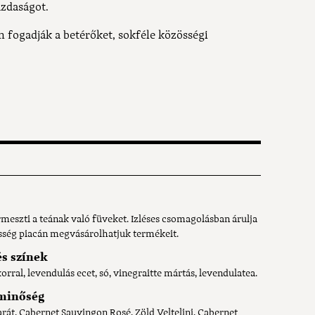
azdaságot.
n fogadják a betérőket, sokféle közösségi
szti a teának való füveket. Izléses csomagolásban árulja
sség piacán megvásárolhatjuk termékeit.
és színek
al, levendulás ecet, só, vinegraitte mártás, levendulatea.
 minőség
rát, Cabernet Sauvingon Rosé, Zöld Veltelini, Cabernet