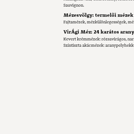
Sauvignon.
Mézesvölgy: termelői mézek
Fajtamézek, mézkülönlegességek, méz
VirÁgi Méz: 24 karátos aran
Kevert krémmézek: rózsavirágos, nara
Színtiszta akácmézek: aranypelyhekk