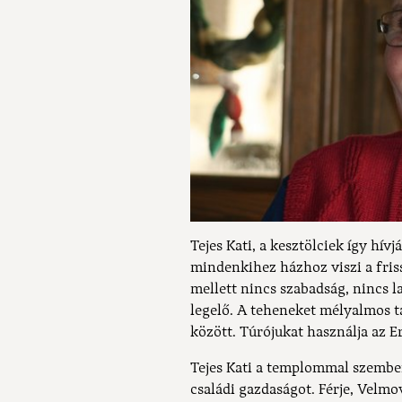
Tejes Kati, a kesztölciek így hív
mindenkihez házhoz viszi a friss 
mellett nincs szabadság, nincs l
legelő. A teheneket mélyalmos t
között. Túrójukat használja az E
Tejes Kati a templommal szemben,
családi gazdaságot. Férje, Velmo