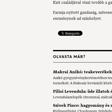
Kati családjával viszi tovább a g
Farmja nyitott gazdaság, szívese
eseménynek ad színhelyet.
OLVASTA MÁR?
Makrai Anikó: teakeverékek
Anikó gyógynövénykertészetében terme
termékeit. A Kiskosár bevásárló közö
Pilisi Levendula: üde illatok 
Levendulaszörpök citrommal, nádcukorr
Szivek Pince: hagyomány és
Rizlingszilváni, Chardonnay, Szürkeba