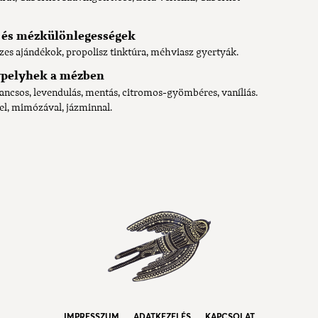
 és mézkülönlegességek
es ajándékok, propolisz tinktúra, méhviasz gyertyák.
ypelyhek a mézben
ncsos, levendulás, mentás, citromos-gyömbéres, vaníliás.
el, mimózával, jázminnal.
IMPRESSZUM
ADATKEZELÉS
KAPCSOLAT