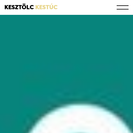
KESZTÖLC
KESTÚC