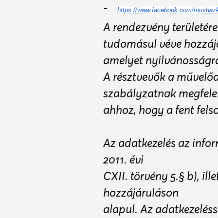
-
https://www.facebook.com/muvhazk
A rendezvény területére
tudomásul véve hozzájár
amelyet nyilvánosságra
A résztvevők a művelőd
szabályzatnak megfelel
ahhoz, hogy a fent fel
Az adatkezelés az info
2011. évi
CXII. törvény 5.§ b), il
hozzájáruláson
alapul. Az adatkezelés