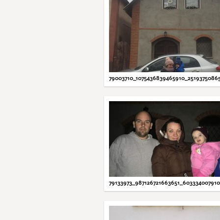
79003710_1075436839465910_2519375086
79133973_987126721663651_60333400791