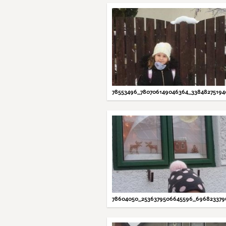
78553496_780706149046364_3384827519
78604050_2536379506645596_69682337