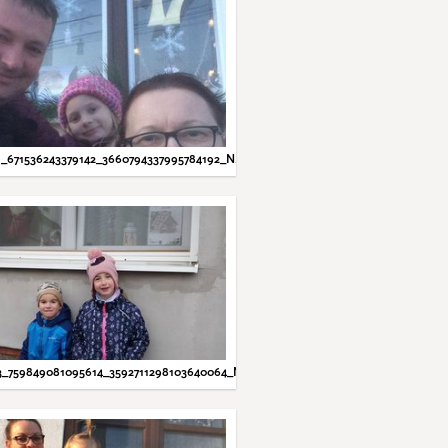
1_671536243379142_3660794337995784192_N.JPG
3_759849081095614_3592711298103640064_N.JPG