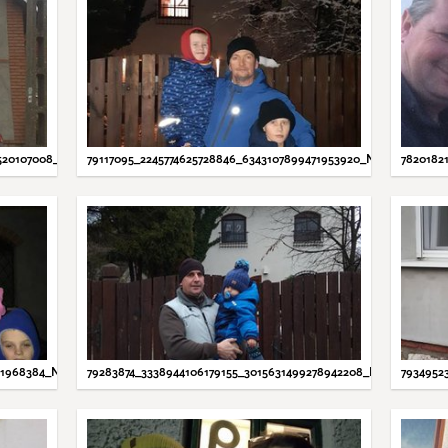
520107008_N.JPG
79117095_2245774625728846_6343107899471953920_N.JPG
7820182
01968384_N.JPG
79283874_3338944106179155_3015631499278942208_N.JPG
7934952