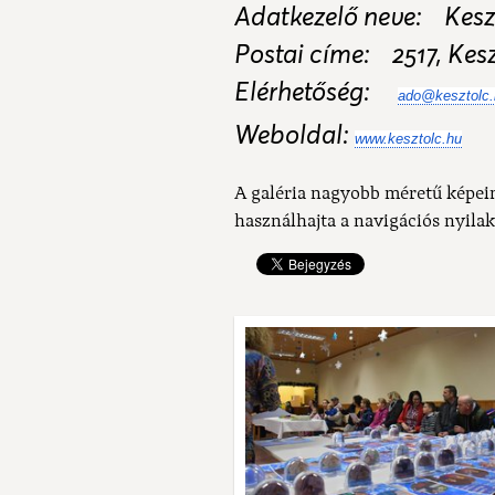
Adatkezelő neve: Kesz
Postai címe: 2517, Kesz
Elérhetőség:
ado@kesztolc.
Weboldal:
www.kesztolc.hu
A galéria nagyobb méretű képei
használhajta a navigációs nyilak