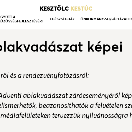
KESZTÖLC
KESTÚC
EGYÜTT A
EGÉSZSÉGHÁZ
ÖNKORMÁNYZAT/PÁLYÁZATO
KÖZÖSSÉGFEJLESZTÉSÉRT
blakvadászat képei
ről és a rendezvényfotózásról:
 Adventi ablakvadászat záróeseményéről kép-
elismerhetők, beazonosíthatók a felvételen s
i médiafelületeken tervezzük nyilvánosságra 