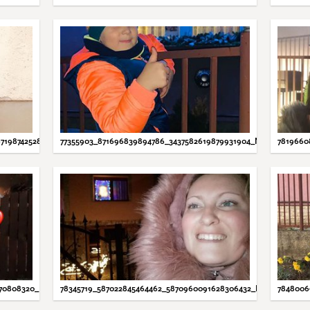
7198742528_N.JPG
77355903_871696839894786_3437582619879931904_N.JPG
7819660
370808320_N.JPG
78345719_587022845464462_5870960091628306432_N.JPG
7848006