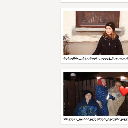
69659860_2647981961959994_894015306
78257921_791666397948798_6507380305