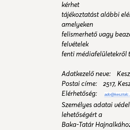
kérhet
tájékoztatást alábbi el
amelyeken
felismerhető vagy beazo
felvételek
fenti médiafelületekről t
Adatkezelő neve: Kes
Postai címe: 2517, Kesz
Elérhetőség:
ado@kesztolc.
Személyes adatai védel
lehetőségért a
Baka-Tatár Hajnalkához 