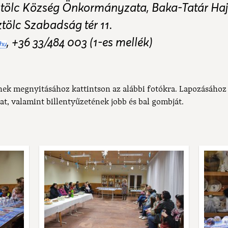
tölc Község Önkormányzata, Baka-Tatár Ha
tölc Szabadság tér 11.
, +36 33/484 003 (1-es mellék)
hu
nek megnyitásához kattintson az alábbi fotókra. Lapozásához
at, valamint billentyűzetének jobb és bal gombját.