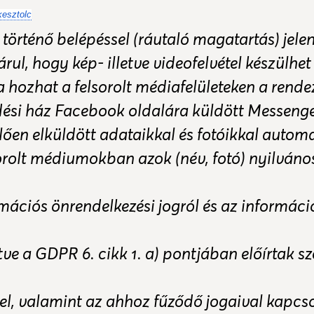
esztolc
 történő belépéssel (ráutaló magatartás) jelen
ul, hogy kép- illetve videofelvétel készülhet
 hozhat a felsorolt médiafelületeken a rende
ési ház Facebook oldalára küldött Messenger
ően elküldött adataikkal és fotóikkal autom
sorolt médiumokban azok (név, fotó) nyilváno
rmációs önrendelkezési jogról és az informác
letve a GDPR 6. cikk 1. a) pontjában előírtak s
sel, valamint az ahhoz fűződő jogaival kapc