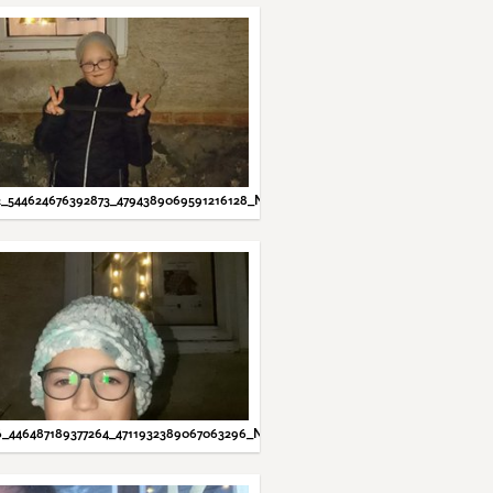
2_544624676392873_4794389069591216128_N.JPG
6_446487189377264_4711932389067063296_N.JPG