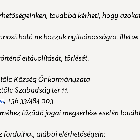
érhetőségeinken, továbbá kérheti, hogy azokat 
nosítható ne hozzuk nyilvánosságra, illetve 
örténő eltávolítását, törlését.
ztölc Község Önkormányzata
tölc Szabadság tér 11.
, +36 33/484 003
hu
méhez fűződő jogai megsértése esetén tovább
fordulhat, alábbi elérhetőségein: