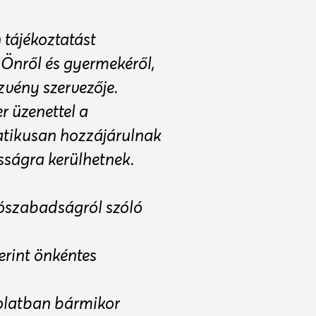
 tájékoztatást
 Önről és gyermekéről,
zvény szervezője.
 üzenettel a
atikusan hozzájárulnak
sságra kerülhetnek.
iószabadságról szóló
zerint önkéntes
solatban bármikor