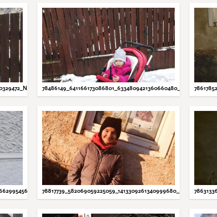
40329472_N.JPG
78486149_641166173086801_6334809421360660480_N.JPG
7861785
9662995456_N.JPG
78817739_582069059225059_1413309261340999680_N.JPG
7863133