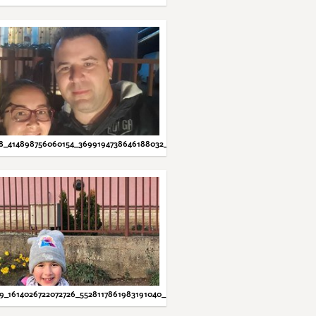
8_414898756060154_3699194738646188032_N.JPG
9_1614026722072726_5528117861983191040_N.JPG