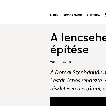
HÍREK
PROGRAMOK
KULTÚRA
A lencseh
építése
2016. január 03.
A Dorogi Szénbányák me
Lestár János rendezte.
részletesen beszámol, 