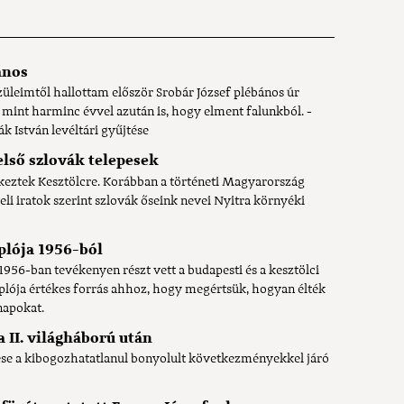
ános
üleimtől hallottam először Srobár József plébános úr
, mint harminc évvel azután is, hogy elment falunkból. -
k István levéltári gyűjtése
első szlovák telepesek
rkeztek Kesztölcre. Korábban a történeti Magyarország
li iratok szerint szlovák őseink nevei Nyitra környéki
plója 1956-ból
1956-ban tevékenyen részt vett a budapesti és a kesztölci
lója értékes forrás ahhoz, hogy megértsük, hogyan élték
napokat.
a II. világháború után
ése a kibogozhatatlanul bonyolult következményekkel járó