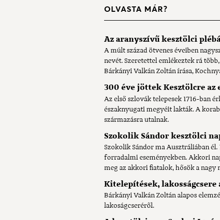
OLVASTA MÁR?
Az aranyszívű kesztölci pléb
A múlt század ötvenes éveiben nagysz
nevét. Szeretettel emlékeztek rá több
Bárkányi Valkán Zoltán írása, Kochnyá
300 éve jöttek Kesztölcre az 
Az első szlovák telepesek 1716-ban é
északnyugati megyéit lakták. A korabe
származásra utalnak.
Szokolik Sándor kesztölci na
Szokolik Sándor ma Ausztráliában él. 
forradalmi eseményekben. Akkori nap
meg az akkori fiatalok, hősök a nagy 
Kitelepítések, lakosságcsere 
Bárkányi Valkán Zoltán alapos elemz
lakoságcseréről.