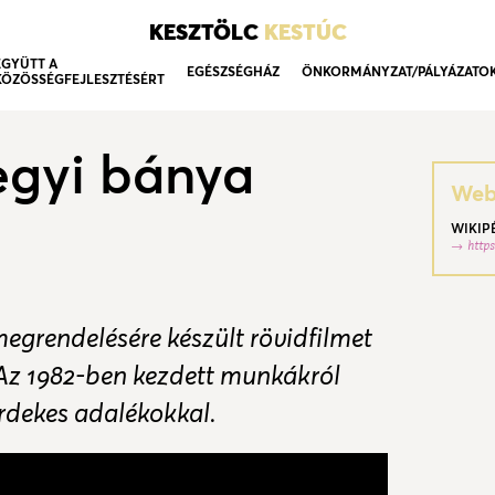
KESZTÖLC
KESTÚC
EGYÜTT A
EGÉSZSÉGHÁZ
ÖNKORMÁNYZAT/PÁLYÁZATO
KÖZÖSSÉGFEJLESZTÉSÉRT
egyi bánya
Webo
WIKIP
http
grendelésére készült rövidfilmet
 Az 1982-ben kezdett munkákról
érdekes adalékokkal.