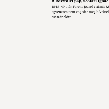
A kesztölci pap, Scolari Igná
1848-49 után Ferenc József császár M
egyenesen nem engedte meg híveinek,
császár előtt.