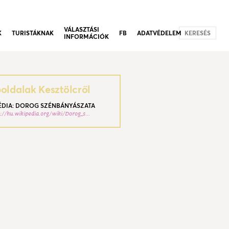
VÁLASZTÁSI
K
TURISTÁKNAK
FB
ADATVÉDELEM
KERESÉS
INFORMÁCIÓK
ldalak Kesztölcről
ÉDIA: DOROG SZÉNBÁNYÁSZATA
s://hu.wikipedia.org/wiki/Dorog_s...