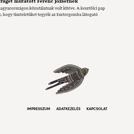
c fügét mutatott Ferenc Józsefnek
agyarországon közutálatnak volt kitéve. A kesztölci pap
 hogy tiszteletüket tegyék az Esztergomba látogató
IMPRESSZUM
ADATKEZELÉS
KAPCSOLAT