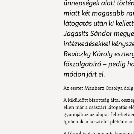
ünnepségek alatt törté
miatt két magasabb ran
látogatás után ki kellet
Jagasits Sándor megye
intézkedésekkel kénysze
Reviczky Károly eszter
főszolgabíró – pedig h
módon járt el.
Az esetet Manherz Orsolya dolgo
A kiküldött bizottság által össz
ellen már a császári látogatás e
gyanújához az alapot feltehetően
Ignácnak, a kesztölci plébánosna
A főszolgabíró ugyanis kemény ha