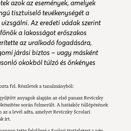
ntek azok az események, amelyek
gú tisztviselő tevékenységét a
t vizsgálni. Az eredeti vádak szerint
főnök a lakosságot erőszakos
rítette az uralkodó fogadására,
gomi járási biztos – vagy másként
asonló okokból túlzó és önkényes
zta fel. Részletek a tanulmányból:
egyűjtött anyagok alapján az első panasz Reviczky
lőkészítése során felmerült. A hatáskör túllépésének
 az a levél adta, amelyet Reviczky Scrolari
k írt.
ngon tette felelőssé a Scolari tiszteletest a nép