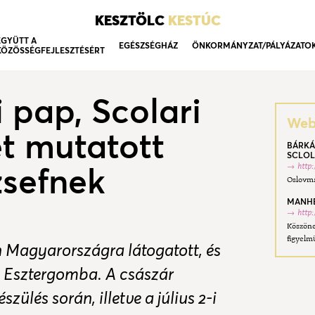
KESZTÖLC
KESTÚC
EGYÜTT A
EGÉSZSÉGHÁZ
ÖNKORMÁNYZAT/PÁLYÁZATO
KÖZÖSSÉGFEJLESZTÉSÉRT
i pap, Scolari
Webo
t mutatott
BÁRKÁ
SCLOL
zsefnek
http
Oslovma
MANHE
http
Köszöne
figyelm
n Magyarországra látogatott, és
eg Esztergomba. A császár
zülés során, illetve a július 2-i