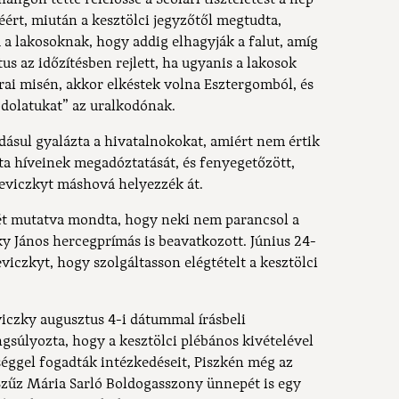
éért, miután a kesztölci jegyzőtől megtudta,
 a lakosoknak, hogy addig elhagyják a falut, amíg
us az időzítésben rejlett, ha ugyanis a lakosok
órai misén, akkor elkéstek volna Esztergomból, és
dolatukat” az uralkodónak.
áadásul gyalázta a hivatalnokokat, amiért nem értik
ta híveinek megadóztatását, és fenyegetőzött,
eviczkyt máshová helyezzék át.
gét mutatva mondta, hogy neki nem parancsol a
ky János hercegprímás is beavatkozott. Június 24-
eviczkyt, hogy szolgáltasson elégtételt a kesztölci
viczky augusztus 4-i dátummal írásbeli
gsúlyozta, hogy a kesztölci plébános kivételével
séggel fogadták intézkedéseit, Piszkén még az
Szűz Mária Sarló Boldogasszony ünnepét is egy