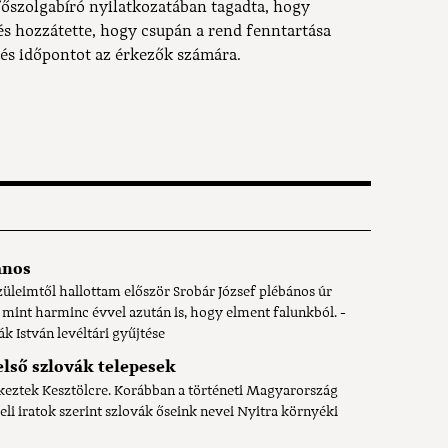
 főszolgabíró nyilatkozatában tagadta, hogy
és hozzátette, hogy csupán a rend fenntartása
 és időpontot az érkezők számára.
ános
üleimtől hallottam először Srobár József plébános úr
, mint harminc évvel azután is, hogy elment falunkból. -
k István levéltári gyűjtése
első szlovák telepesek
rkeztek Kesztölcre. Korábban a történeti Magyarország
li iratok szerint szlovák őseink nevei Nyitra környéki