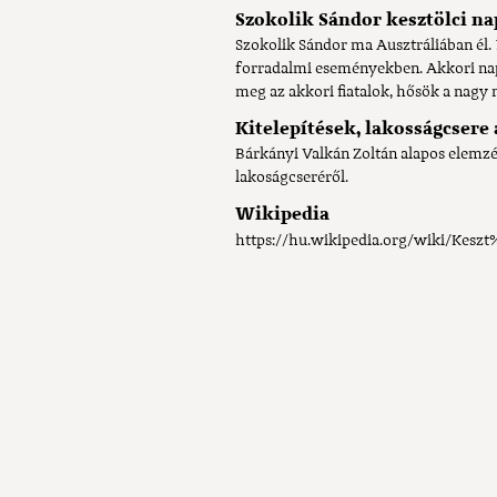
Szokolik Sándor kesztölci na
Szokolik Sándor ma Ausztráliában él. 
forradalmi eseményekben. Akkori nap
meg az akkori fiatalok, hősök a nagy 
Kitelepítések, lakosságcsere 
Bárkányi Valkán Zoltán alapos elemz
lakoságcseréről.
Wikipedia
https://hu.wikipedia.org/wiki/Kesz