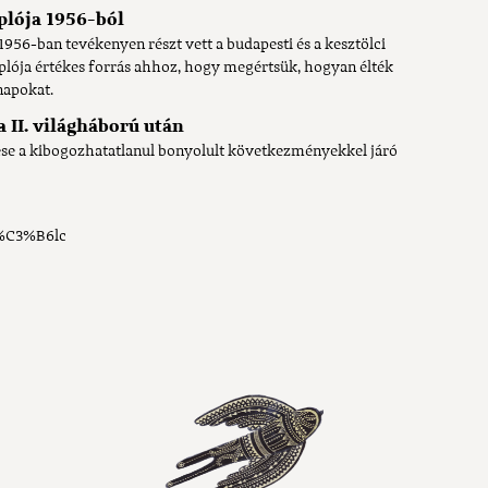
plója 1956-ból
1956-ban tevékenyen részt vett a budapesti és a kesztölci
lója értékes forrás ahhoz, hogy megértsük, hogyan élték
napokat.
a II. világháború után
ése a kibogozhatatlanul bonyolult következményekkel járó
t%C3%B6lc