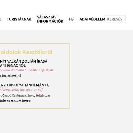
VÁLASZTÁSI
K
TURISTÁKNAK
FB
ADATVÉDELEM
KERESÉS
INFORMÁCIÓK
ldalak Kesztölcről
NYI VALKÁN ZOLTÁN ÍRÁSA
ARI IGNÁCRÓL
://www.oslovma.hu/index.php/sk/ar...
.hu, szlovákul
RZ ORSOLYA TANULMÁNYA
://www.aetas.hu/2012-01.pdf
t Csapó Csabának, hogy felhívta a
ünket a tanulmányra!