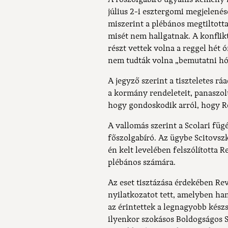
július 2-i esztergomi megjelenés
miszerint a plébános megtiltotta
misét nem hallgatnak. A konflikt
részt vettek volna a reggel hét 
nem tudták volna „bemutatni hó
A jegyző szerint a tiszteletes r
a kormány rendeleteit, panaszol
hogy gondoskodik arról, hogy R
A vallomás szerint a Scolari fü
főszolgabíró. Az ügybe Scitovsz
én kelt levelében felszólította R
plébános számára.
Az eset tisztázása érdekében Re
nyilatkozatot tett, amelyben han
az érintettek a legnagyobb kész
ilyenkor szokásos Boldogságos 