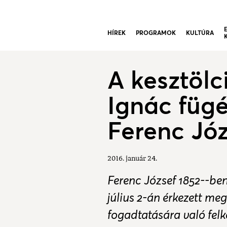
HÍREK
PROGRAMOK
KULTÚRA
A kesztölc
Ignác fügé
Ferenc Jó
2016. január 24.
Ferenc József 1852--be
július 2-án érkezett m
fogadtatására való felkés