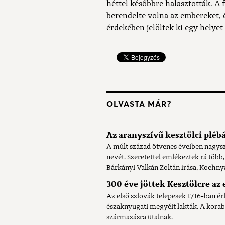
héttel későbbre halasztották. A
berendelte volna az embereket, 
érdekében jelöltek ki egy helyet
OLVASTA MÁR?
Az aranyszívű kesztölci pléb
A múlt század ötvenes éveiben nagysz
nevét. Szeretettel emlékeztek rá több
Bárkányi Valkán Zoltán írása, Kochnyá
300 éve jöttek Kesztölcre az 
Az első szlovák telepesek 1716-ban é
északnyugati megyéit lakták. A korabe
származásra utalnak.