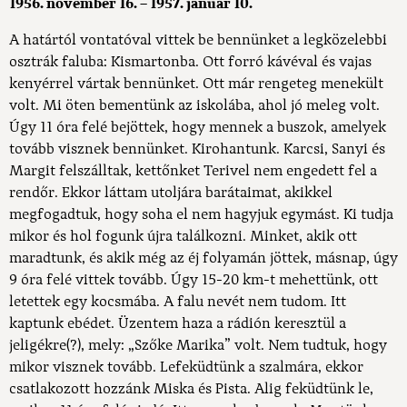
1956. november 16. – 1957. január 10.
A határtól vontatóval vittek be bennünket a legközelebbi
osztrák faluba: Kismartonba. Ott forró kávéval és vajas
kenyérrel vártak bennünket. Ott már rengeteg menekült
volt. Mi öten bementünk az iskolába, ahol jó meleg volt.
Úgy 11 óra felé bejöttek, hogy mennek a buszok, amelyek
tovább visznek bennünket. Kirohantunk. Karcsi, Sanyi és
Margit felszálltak, kettőnket Terivel nem engedett fel a
rendőr. Ekkor láttam utoljára barátaimat, akikkel
megfogadtuk, hogy soha el nem hagyjuk egymást. Ki tudja
mikor és hol fogunk újra találkozni. Minket, akik ott
maradtunk, és akik még az éj folyamán jöttek, másnap, úgy
9 óra felé vittek tovább. Úgy 15-20 km-t mehettünk, ott
letettek egy kocsmába. A falu nevét nem tudom. Itt
kaptunk ebédet. Üzentem haza a rádión keresztül a
jeligékre(?), mely: „Szőke Marika” volt. Nem tudtuk, hogy
mikor visznek tovább. Lefeküdtünk a szalmára, ekkor
csatlakozott hozzánk Miska és Pista. Alig feküdtünk le,