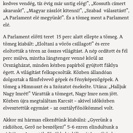
kedves vendég, tíz évig már untig elég!”, „Kossuth címert
akarunk!”, „Magyar zászlót kitenni!”, „Szabad választást!”,
„A Parlament elé megyünk!”. És a tömeg ment a Parlament
elé.
A Parlament előtti teret 15 perc alatt ellepte a tömeg. A
tömeg kiabált: „Eloltani a vörös csillagot!” és erre
eloltották a téren az összes világítást. A nép ordított és fél
perc múlva, mintha lángtenger venné körül az
Országházat, minden kézben papírból gyújtott fáklya
égett. A világítást felkapcsolták. Közben állandóan
dolgoztak a filmfelvevő gépek és fényképezőgépek. A
tömeg a Himnuszt és a Szózatot énekelte. Utána: „Halljuk
Nagy Imrét!” Váratták a tömeget, Nagy Imre nem jött.
Közben újra megtaláltam Karcsit – akivel időközben
elvesztettük egymást – az osztályfőnökömmel volt.
Akkor mi hárman elkezdtünk kiabálni: „Gyerünk a
rádióhoz, Gerő ne beszéljen!” 5-6 ezren elindultunk a