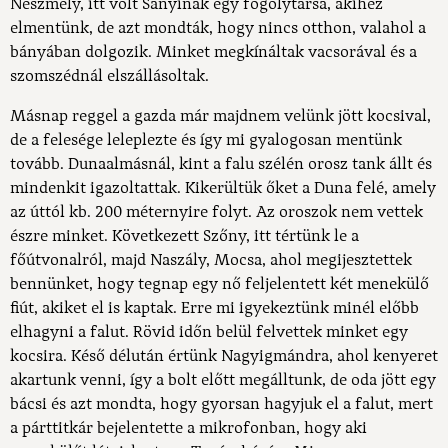
Neszmély, itt volt Sanyinak egy fogolytársa, akihez
elmentünk, de azt mondták, hogy nincs otthon, valahol a
bányában dolgozik. Minket megkínáltak vacsorával és a
szomszédnál elszállásoltak.
Másnap reggel a gazda már majdnem velünk jött kocsival,
de a felesége leleplezte és így mi gyalogosan mentünk
tovább. Dunaalmásnál, kint a falu szélén orosz tank állt és
mindenkit igazoltattak. Kikerültük őket a Duna felé, amely
az úttól kb. 200 méternyire folyt. Az oroszok nem vettek
észre minket. Következett Szőny, itt tértünk le a
főútvonalról, majd Naszály, Mocsa, ahol megijesztettek
bennünket, hogy tegnap egy nő feljelentett két menekülő
fiút, akiket el is kaptak. Erre mi igyekeztünk minél előbb
elhagyni a falut. Rövid időn belül felvettek minket egy
kocsira. Késő délután értünk Nagyigmándra, ahol kenyeret
akartunk venni, így a bolt előtt megálltunk, de oda jött egy
bácsi és azt mondta, hogy gyorsan hagyjuk el a falut, mert
a párttitkár bejelentette a mikrofonban, hogy aki