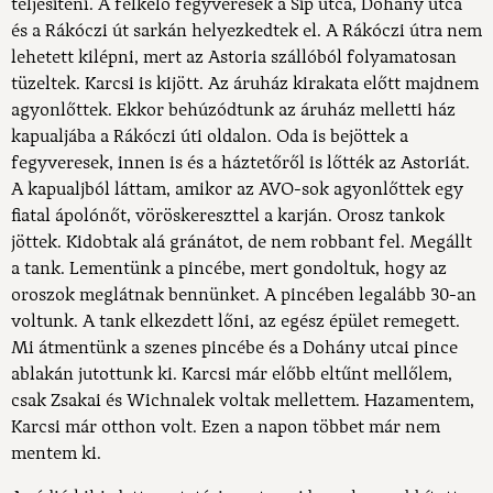
teljesíteni. A felkelő fegyveresek a Síp utca, Dohány utca
és a Rákóczi út sarkán helyezkedtek el. A Rákóczi útra nem
lehetett kilépni, mert az Astoria szállóból folyamatosan
tüzeltek. Karcsi is kijött. Az áruház kirakata előtt majdnem
agyonlőttek. Ekkor behúzódtunk az áruház melletti ház
kapualjába a Rákóczi úti oldalon. Oda is bejöttek a
fegyveresek, innen is és a háztetőről is lőtték az Astoriát.
A kapualjból láttam, amikor az AVO-sok agyonlőttek egy
fiatal ápolónőt, vöröskereszttel a karján. Orosz tankok
jöttek. Kidobtak alá gránátot, de nem robbant fel. Megállt
a tank. Lementünk a pincébe, mert gondoltuk, hogy az
oroszok meglátnak bennünket. A pincében legalább 30-an
voltunk. A tank elkezdett lőni, az egész épület remegett.
Mi átmentünk a szenes pincébe és a Dohány utcai pince
ablakán jutottunk ki. Karcsi már előbb eltűnt mellőlem,
csak Zsakai és Wichnalek voltak mellettem. Hazamentem,
Karcsi már otthon volt. Ezen a napon többet már nem
mentem ki.