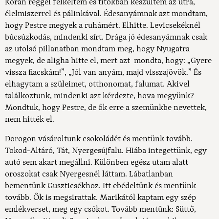
Korán reggel felkeltem és titokban készültem az útra,
élelmiszerrel és pálinkával. Édesanyámnak azt mondtam,
hogy Pestre megyek a ruhámért. Elhitte. Levicsekéknél
búcsúzkodás, mindenki sírt. Drága jó édesanyámnak csak
az utolsó pillanatban mondtam meg, hogy Nyugatra
megyek, de aligha hitte el, mert azt mondta, hogy: „Gyere
vissza fiacskám!”, „Jól van anyám, majd visszajövök.” És
elhagytam a szüleimet, otthonomat, falumat. Akivel
találkoztunk, mindenki azt kérdezte, hova megyünk?
Mondtuk, hogy Pestre, de ők erre a szemünkbe nevettek,
nem hitték el.
Dorogon vásároltunk csokoládét és mentünk tovább.
Tokod-Altáró, Tát, Nyergesújfalu. Hiába integettünk, egy
autó sem akart megállni. Különben egész utam alatt
oroszokat csak Nyergesnél láttam. Lábatlanban
bementünk Guszticsékhoz. Itt ebédeltünk és mentünk
tovább. Ők is megsirattak. Marikától kaptam egy szép
emlékverset, meg egy csókot. Tovább mentünk: Süttő,