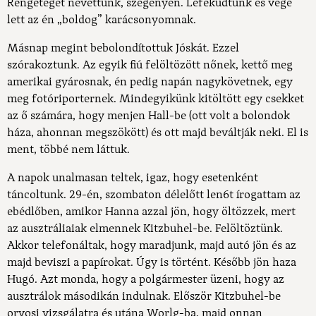
Rengeteget nevettünk, szegényen. Lefeküdtünk és vége
lett az én „boldog” karácsonyomnak.
Másnap megint bebolondítottuk Jóskát. Ezzel
szórakoztunk. Az egyik fiú felöltözött nőnek, kettő meg
amerikai gyárosnak, én pedig napán nagykövetnek, egy
meg fotóriporternek. Mindegyikünk kitöltött egy csekket
az ő számára, hogy menjen Hall-be (ott volt a bolondok
háza, ahonnan megszökött) és ott majd beváltják neki. El is
ment, többé nem láttuk.
A napok unalmasan teltek, igaz, hogy esetenként
táncoltunk. 29-én, szombaton délelőtt len6t írogattam az
ebédlőben, amikor Hanna azzal jön, hogy öltözzek, mert
az ausztráliaiak elmennek Kitzbuhel-be. Felöltöztünk.
Akkor telefonáltak, hogy maradjunk, majd autó jön és az
majd beviszi a papírokat. Úgy is történt. Később jön haza
Hugó. Azt monda, hogy a polgármester üzeni, hogy az
ausztrálok másodikán indulnak. Először Kitzbuhel-be
orvosi vizsgálatra és utána Worlg-ba, majd onnan