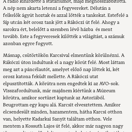
A rádió kihirdette a statáriumot, majd meghosszabbította.
A nép nem akarta letenni a fegyvereket. Délután a
felkelők ágyút hoztak és azzal lőtték a tankokat. Estefelé a
Síp utcán két orosz tank jött a Rákóczi út felé. Ahogy a
sarokra ért, belelőtt a szemben lévő házba és ment
tovább. Este a fegyveresek kilőtték a világítást, a számuk
azonban egyre fogyott.
Másnap, csütörtökön Karcsival elmentünk körülnézni. A
Rákóczi úton indultunk el a nagy körút felé. Most láttam
meg azt a páncélautót, amelyet előző nap lőttek ki, két
orosz katona feküdt mellette. A Rákóczi utat
elpusztították. A kőrútra nem engedtek ki az AVO-sok.
Visszafordultunk, már majdnem kiértünk a Múzeum
kőrútra, amikor sortüzet kaptunk az Astoriából.
Beugrottam egy kapu alá. Karcsit elvesztettem. Amikor
elcsendesült minden, hazamentem, hátha Karcsi otthon
van, helyette Kadarkai Sanyit találtam otthon. Vele
mentem a Kossuth Lajos út felé, akkor már nagyon nagy