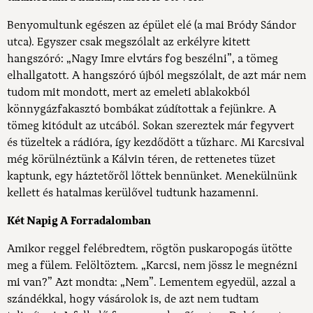
Benyomultunk egészen az épület elé (a mai Bródy Sándor
utca). Egyszer csak megszólalt az erkélyre kitett
hangszóró: „Nagy Imre elvtárs fog beszélni”, a tömeg
elhallgatott. A hangszóró újból megszólalt, de azt már nem
tudom mit mondott, mert az emeleti ablakokból
könnygázfakasztó bombákat zúdítottak a fejünkre. A
tömeg kitódult az utcából. Sokan szereztek már fegyvert
és tüzeltek a rádióra, így kezdődött a tűzharc. Mi Karcsival
még körülnéztünk a Kálvin téren, de rettenetes tüzet
kaptunk, egy háztetőről lőttek bennünket. Menekülnünk
kellett és hatalmas kerülővel tudtunk hazamenni.
Két Napig A Forradalomban
Amikor reggel felébredtem, rögtön puskaropogás ütötte
meg a fülem. Felöltöztem. „Karcsi, nem jössz le megnézni
mi van?” Azt mondta: „Nem”. Lementem egyedül, azzal a
szándékkal, hogy vásárolok is, de azt nem tudtam