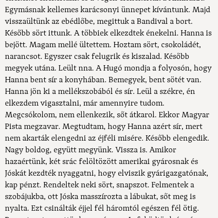
Egymásnak kellemes karácsonyi ünnepet kívántunk. Majd
visszaültünk az ebédlőbe, megittuk a Bandival a bort.
Később sört ittunk. A többiek elkezdtek énekelni. Hanna is
bejött. Magam mellé ültettem. Hoztam sört, csokoládét,
narancsot. Egyszer csak felugrik és kiszalad. Később
megyek utána. Leült nna. A Hugó mondja a folyosón, hogy
Hanna bent sír a konyhában. Bemegyek, bent sötét van.
Hanna jön ki a mellékszobából és sír. Leül a székre, én
elkezdem vigasztalni, már amennyire tudom.
Megcsókolom, nem ellenkezik, sőt átkarol. Ekkor Magyar
Pista megzavar. Megtudtam, hogy Hanna azért sír, mert
nem akarták elengedni az éjféli misére. Később elengedik.
Nagy boldog, együtt megyünk. Vissza is. Amikor
hazaértünk, két srác felöltözött amerikai gyárosnak és
Jóskát kezdték nyaggatni, hogy elviszik gyárigazgatónak,
kap pénzt. Rendeltek neki sört, snapszot. Felmentek a
szobájukba, ott Jóska masszírozta a lábukat, sőt meg is
nyalta. Ezt csinálták éjjel fél háromtól egészen fél ötig.