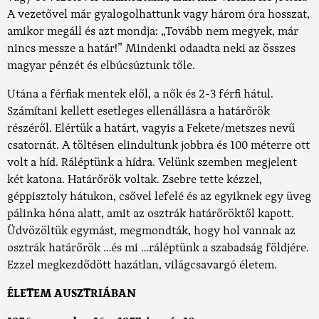
A vezetővel már gyalogolhattunk vagy három óra hosszat,
amikor megáll és azt mondja: „Tovább nem megyek, már
nincs messze a határ!” Mindenki odaadta neki az összes
magyar pénzét és elbúcsúztunk tőle.
Utána a férfiak mentek elől, a nők és 2-3 férfi hátul.
Számítani kellett esetleges ellenállásra a határőrök
részéről. Elértük a határt, vagyis a Fekete/metszes nevű
csatornát. A töltésen elindultunk jobbra és 100 méterre ott
volt a híd. Ráléptünk a hídra. Velünk szemben megjelent
két katona. Határőrök voltak. Zsebre tette kézzel,
géppisztoly hátukon, csővel lefelé és az egyiknek egy üveg
pálinka hóna alatt, amit az osztrák határőröktől kapott.
Üdvözöltük egymást, megmondták, hogy hol vannak az
osztrák határőrök …és mi …ráléptünk a szabadság földjére.
Ezzel megkezdődött hazátlan, világcsavargó életem.
ÉLETEM AUSZTRIÁBAN