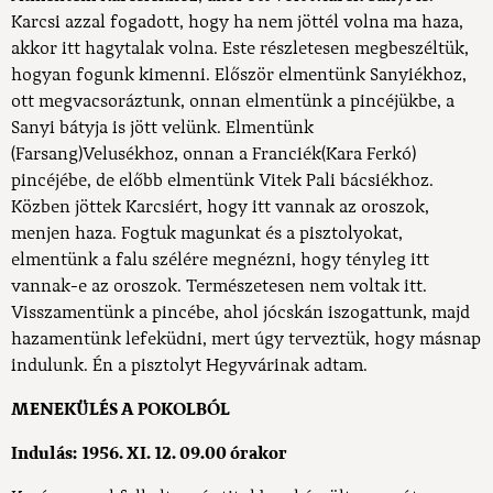
Karcsi azzal fogadott, hogy ha nem jöttél volna ma haza,
akkor itt hagytalak volna. Este részletesen megbeszéltük,
hogyan fogunk kimenni. Először elmentünk Sanyiékhoz,
ott megvacsoráztunk, onnan elmentünk a pincéjükbe, a
Sanyi bátyja is jött velünk. Elmentünk
(Farsang)Velusékhoz, onnan a Franciék(Kara Ferkó)
pincéjébe, de előbb elmentünk Vitek Pali bácsiékhoz.
Közben jöttek Karcsiért, hogy itt vannak az oroszok,
menjen haza. Fogtuk magunkat és a pisztolyokat,
elmentünk a falu szélére megnézni, hogy tényleg itt
vannak-e az oroszok. Természetesen nem voltak itt.
Visszamentünk a pincébe, ahol jócskán iszogattunk, majd
hazamentünk lefeküdni, mert úgy terveztük, hogy másnap
indulunk. Én a pisztolyt Hegyvárinak adtam.
MENEKÜLÉS A POKOLBÓL
Indulás: 1956. XI. 12. 09.00 órakor