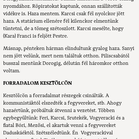
nyomdához. Röpiratokat kaptunk, onnan szállították
vidékre is. Haza mentem. Karcsi csak fél nyolckor jött
haza. A statárium ellenére fél kilenckor elmentünk
tüntetni, de a tömeg szétoszlott. Karcsi mesélte, hogy
(Kara) Franci is feljött Pestre.
Másnap, pénteken hárman elindultunk gyalog haza. Sanyi
nem jött velünk, mert nem találtuk otthon. Piliscsabától
busszal mentünk Dorogig, délután fél háromkor otthon
voltam.
FORRADALOM KESZTÖLCÖN
Kesztölcön a forradalmat részegek csinálták. A
kommunistáktól elszedték a fegyvereket, stb. Ahogy
hazaértünk, próbáltuk átvenni a vezetést. Többen
egybegyűltünk: Feri, Karcsi, Srutekék, Vogyeracki és a
fiatal Bóri, Mezősi, el akartuk venni a fegyvereket
Daduskáéktól. Szétszéledtünk. Én Vogyerackival