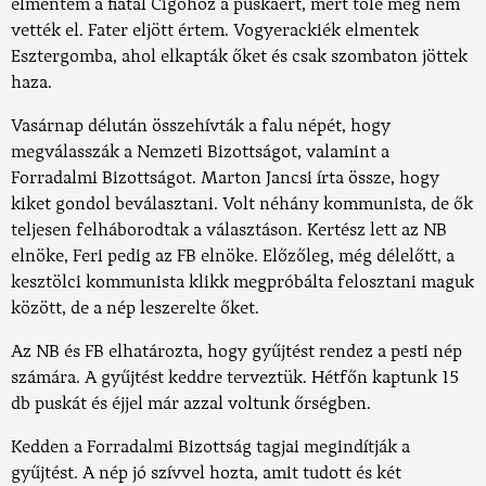
elmentem a fiatal Cigóhoz a puskáért, mert tőle még nem
vették el. Fater eljött értem. Vogyerackiék elmentek
Esztergomba, ahol elkapták őket és csak szombaton jöttek
haza.
Vasárnap délután összehívták a falu népét, hogy
megválasszák a Nemzeti Bizottságot, valamint a
Forradalmi Bizottságot. Marton Jancsi írta össze, hogy
kiket gondol beválasztani. Volt néhány kommunista, de ők
teljesen felháborodtak a választáson. Kertész lett az NB
elnöke, Feri pedig az FB elnöke. Előzőleg, még délelőtt, a
kesztölci kommunista klikk megpróbálta felosztani maguk
között, de a nép leszerelte őket.
Az NB és FB elhatározta, hogy gyűjtést rendez a pesti nép
számára. A gyűjtést keddre terveztük. Hétfőn kaptunk 15
db puskát és éjjel már azzal voltunk őrségben.
Kedden a Forradalmi Bizottság tagjai megindítják a
gyűjtést. A nép jó szívvel hozta, amit tudott és két