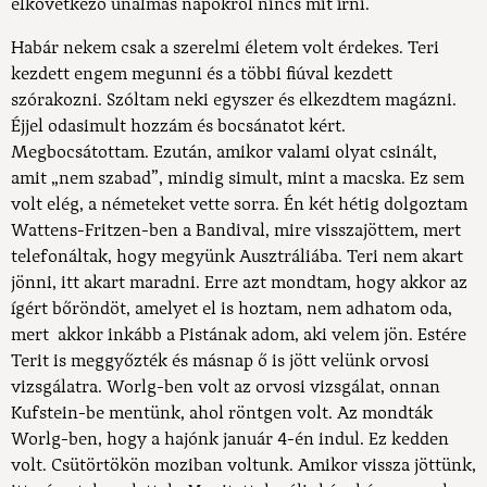
elkövetkező unalmas napokról nincs mit írni.
Habár nekem csak a szerelmi életem volt érdekes. Teri
kezdett engem megunni és a többi fiúval kezdett
szórakozni. Szóltam neki egyszer és elkezdtem magázni.
Éjjel odasimult hozzám és bocsánatot kért.
Megbocsátottam. Ezután, amikor valami olyat csinált,
amit „nem szabad”, mindig simult, mint a macska. Ez sem
volt elég, a németeket vette sorra. Én két hétig dolgoztam
Wattens-Fritzen-ben a Bandival, mire visszajöttem, mert
telefonáltak, hogy megyünk Ausztráliába. Teri nem akart
jönni, itt akart maradni. Erre azt mondtam, hogy akkor az
ígért bőröndöt, amelyet el is hoztam, nem adhatom oda,
mert akkor inkább a Pistának adom, aki velem jön. Estére
Terit is meggyőzték és másnap ő is jött velünk orvosi
vizsgálatra. Worlg-ben volt az orvosi vizsgálat, onnan
Kufstein-be mentünk, ahol röntgen volt. Az mondták
Worlg-ben, hogy a hajónk január 4-én indul. Ez kedden
volt. Csütörtökön moziban voltunk. Amikor vissza jöttünk,