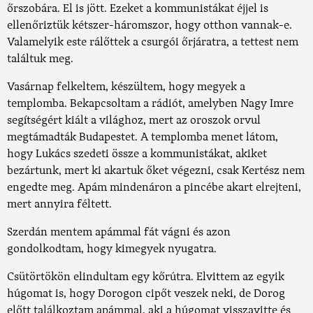
őrszobára. El is jött. Ezeket a kommunistákat éjjel is
ellenőriztük kétszer-háromszor, hogy otthon vannak-e.
Valamelyik este rálőttek a csurgói őrjáratra, a tettest nem
találtuk meg.
Vasárnap felkeltem, készültem, hogy megyek a
templomba. Bekapcsoltam a rádiót, amelyben Nagy Imre
segítségért kiált a világhoz, mert az oroszok orvul
megtámadták Budapestet. A templomba menet látom,
hogy Lukács szedeti össze a kommunistákat, akiket
bezártunk, mert ki akartuk őket végezni, csak Kertész nem
engedte meg. Apám mindenáron a pincébe akart elrejteni,
mert annyira féltett.
Szerdán mentem apámmal fát vágni és azon
gondolkodtam, hogy kimegyek nyugatra.
Csütörtökön elindultam egy kőrútra. Elvittem az egyik
húgomat is, hogy Dorogon cipőt veszek neki, de Dorog
előtt találkoztam apámmal, aki a húgomat visszavitte és