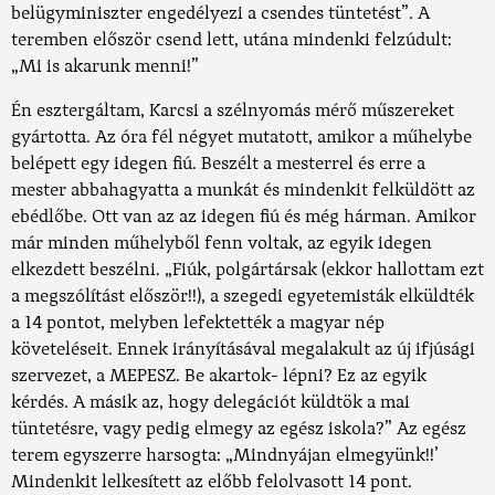
belügyminiszter engedélyezi a csendes tüntetést”. A
teremben először csend lett, utána mindenki felzúdult:
„Mi is akarunk menni!”
Én esztergáltam, Karcsi a szélnyomás mérő műszereket
gyártotta. Az óra fél négyet mutatott, amikor a műhelybe
belépett egy idegen fiú. Beszélt a mesterrel és erre a
mester abbahagyatta a munkát és mindenkit felküldött az
ebédlőbe. Ott van az az idegen fiú és még hárman. Amikor
már minden műhelyből fenn voltak, az egyik idegen
elkezdett beszélni. „Fiúk, polgártársak (ekkor hallottam ezt
a megszólítást először!!), a szegedi egyetemisták elküldték
a 14 pontot, melyben lefektették a magyar nép
követeléseit. Ennek irányításával megalakult az új ifjúsági
szervezet, a MEPESZ. Be akartok- lépni? Ez az egyik
kérdés. A másik az, hogy delegációt küldtök a mai
tüntetésre, vagy pedig elmegy az egész iskola?” Az egész
terem egyszerre harsogta: „Mindnyájan elmegyünk!!’
Mindenkit lelkesített az előbb felolvasott 14 pont.