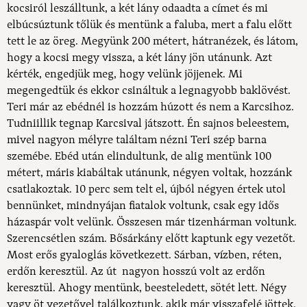
kocsiról leszálltunk, a két lány odaadta a címet és mi
elbúcsúztunk tőlük és mentünk a faluba, mert a falu előtt
tett le az öreg. Megyünk 200 métert, hátranézek, és látom,
hogy a kocsi megy vissza, a két lány jön utánunk. Azt
kérték, engedjük meg, hogy velünk jöjjenek. Mi
megengedtük és ekkor csináltuk a legnagyobb baklövést.
Teri már az ebédnél is hozzám húzott és nem a Karcsihoz.
Tudniillik tegnap Karcsival játszott. Én sajnos beleestem,
mivel nagyon mélyre találtam nézni Teri szép barna
szemébe. Ebéd után elindultunk, de alig mentünk 100
métert, máris kiabáltak utánunk, négyen voltak, hozzánk
csatlakoztak. 10 perc sem telt el, újból négyen értek utol
bennünket, mindnyájan fiatalok voltunk, csak egy idős
házaspár volt velünk. Összesen már tizenhárman voltunk.
Szerencsétlen szám. Bősárkány előtt kaptunk egy vezetőt.
Most erős gyaloglás következett. Sárban, vízben, réten,
erdőn keresztül. Az út nagyon hosszú volt az erdőn
keresztül. Ahogy mentünk, beesteledett, sötét lett. Négy
vagy öt vezetővel találkoztunk, akik már visszafelé jöttek.