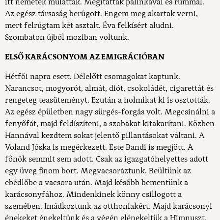
itt németek mulattak. Megitattak pálinkával és rummal.
Az egész társaság berúgott. Engem meg akartak verni,
mert felrúgtam két asztalt. Éva felkísért aludni.
Szombaton újból moziban voltunk.
ELSŐ KARÁCSONYOM AZ EMIGRÁCIÓBAN
Hétfői napra esett. Délelőtt csomagokat kaptunk.
Narancsot, mogyorót, almát, diót, csokoládét, cigarettát és
rengeteg teasüteményt. Ezután a holmikat ki is osztották.
Az egész épületben nagy sürgés-forgás volt. Megcsinálni a
fenyőfát, majd feldíszíteni, a szobákat kitakarítani. Közben
Hannával kezdtem sokat jelentő pillantásokat váltani. A
Voland Jóska is megérkezett. Este Bandi is megjött. A
főnök semmit sem adott. Csak az igazgatóhelyettes adott
egy üveg finom bort. Megvacsoráztunk. Beültünk az
ebédlőbe a vacsora után. Majd később bementünk a
karácsonyfához. Mindenkinek könny csillogott a
szemében. Imádkoztunk az otthoniakért. Majd karácsonyi
énekeket énekeltünk és a végén elénekeltük a Himnuszt.