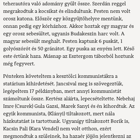
teherautóra való adomány gyűlt össze. Szerdán reggel
megrakodtuk a kocsikat és elindultunk. Pesten nem volt
orosz katona. Először egy közgyűjtőhelyre mentünk,
onnan pedig egy kórházhoz. Akkor hoztak egy magyar és
egy orosz sebesültet, ugyanis Budakeszin harc volt. A
magyar sebesült meghalt. Pesten kaptunk 6 puskát, 1
golyószórót és 50 gránátot. Egy puska az enyém lett. Késő
este értünk haza. Másnap az Esztergom táborból hoztunk
még fegyvert.
Pénteken követeltem a kesztölci kommunistákra a
statárium kihirdetését. Jancsival meg is szövegeztük,
legépeltem 17 példányban, mert annyi kommunistát
számoltunk össze. Kertész aláírta, lepecsételtette. Nebehaj
Imre (Csurek) Gula Gazsi, Marek Sanyi és én kihordtuk. Az
egyik kommunista, (Klányi) tiltakozott, mert nála
házkutatást is tartottunk. Ugyanígy tiltakozott Borik is,
Kacsin Pali (Kara Vendel) nem volt otthon, ezért
megmondtuk a szüleinek, ha hazaér jöjjön jelentkezni az