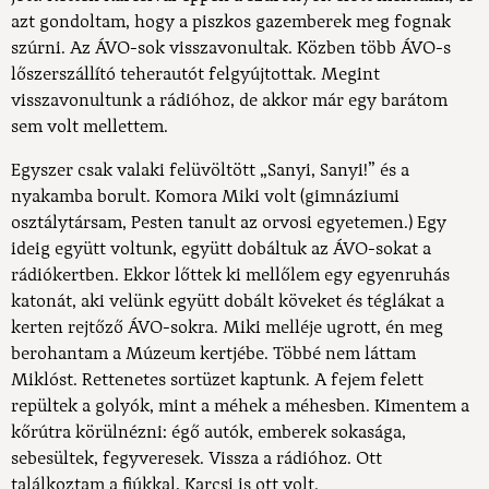
azt gondoltam, hogy a piszkos gazemberek meg fognak
szúrni. Az ÁVO-sok visszavonultak. Közben több ÁVO-s
lőszerszállító teherautót felgyújtottak. Megint
visszavonultunk a rádióhoz, de akkor már egy barátom
sem volt mellettem.
Egyszer csak valaki felüvöltött „Sanyi, Sanyi!” és a
nyakamba borult. Komora Miki volt (gimnáziumi
osztálytársam, Pesten tanult az orvosi egyetemen.) Egy
ideig együtt voltunk, együtt dobáltuk az ÁVO-sokat a
rádiókertben. Ekkor lőttek ki mellőlem egy egyenruhás
katonát, aki velünk együtt dobált köveket és téglákat a
kerten rejtőző ÁVO-sokra. Miki melléje ugrott, én meg
berohantam a Múzeum kertjébe. Többé nem láttam
Miklóst. Rettenetes sortüzet kaptunk. A fejem felett
repültek a golyók, mint a méhek a méhesben. Kimentem a
kőrútra körülnézni: égő autók, emberek sokasága,
sebesültek, fegyveresek. Vissza a rádióhoz. Ott
találkoztam a fiúkkal, Karcsi is ott volt.