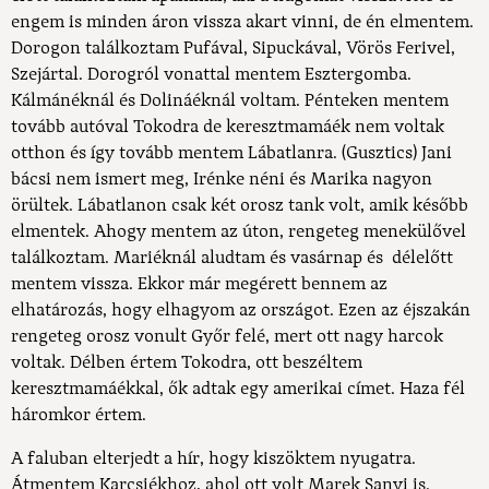
engem is minden áron vissza akart vinni, de én elmentem.
Dorogon találkoztam Pufával, Sipuckával, Vörös Ferivel,
Szejártal. Dorogról vonattal mentem Esztergomba.
Kálmánéknál és Dolináéknál voltam. Pénteken mentem
tovább autóval Tokodra de keresztmamáék nem voltak
otthon és így tovább mentem Lábatlanra. (Gusztics) Jani
bácsi nem ismert meg, Irénke néni és Marika nagyon
örültek. Lábatlanon csak két orosz tank volt, amik később
elmentek. Ahogy mentem az úton, rengeteg menekülővel
találkoztam. Mariéknál aludtam és vasárnap és délelőtt
mentem vissza. Ekkor már megérett bennem az
elhatározás, hogy elhagyom az országot. Ezen az éjszakán
rengeteg orosz vonult Győr felé, mert ott nagy harcok
voltak. Délben értem Tokodra, ott beszéltem
keresztmamáékkal, ők adtak egy amerikai címet. Haza fél
háromkor értem.
A faluban elterjedt a hír, hogy kiszöktem nyugatra.
Átmentem Karcsiékhoz, ahol ott volt Marek Sanyi is.