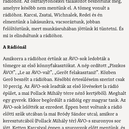
rádióhoz. Az osztályfőnökkel találkozót beszéltünk meg,
amelyre később nem mentünk el. A tömeg vonult a
rádióhoz. Karcsi, Zsatai, Wichnalek, Redei és én
elmentünk a lakásunkra, vacsoráztunk, jobban
felöltöztünk, mert munkásruhában jöttünk ki tüntetni. És
mi is elindultunk a rádióhoz.
A Rádiónál
Amikorra a rádióhoz értünk az ÁVO-sok ledobták a
tömegre az első könnyfakasztókat. A nép ordított „Piszkos
ÁVO!”, „Le az ÁVO-val!”, „Gerőt felakasztani!”. Közben
Gerő beszélt a rádióban. Későbbi értesüléseim szerint csak
10 percig. Az ÁVO-sok leadták az első lövéseket (a rádió
épület, a mai Pollack Mihály térre néző kertjéből). Meghalt
egy gyerek. Ekkor begördült a rádióig egy magyar tank. Az
ÁVO-sok lelőtték az ezredest. Éppen bent voltunk a rádió
előtti szűk utcában (a mai Bródy Sándor utca), amikor a
keresztutcából (Pollack Mihály tér) ÁVO-s szuronyos sor
jött. Ketten Karcsival éppen a szuronyok előtt mentünk, és