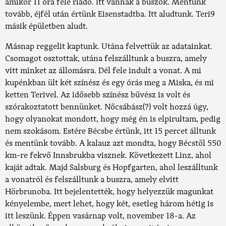
amikor 11 óra felé riadó. Itt vannak a buszok. Mentünk
tovább, éjfél után értünk Eisenstadtba. Itt aludtunk. Teri9
másik épületben aludt.
Másnap reggelit kaptunk. Utána felvettük az adatainkat.
Csomagot osztottak, utána felszálltunk a buszra, amely
vitt minket az állomásra. Dél fele indult a vonat. A mi
kupénkban ült két színész és egy órás meg a Miska, és mi
ketten Terivel. Az idősebb színész bűvész is volt és
szórakoztatott bennünket. Nőcsábász(?) volt hozzá úgy,
hogy olyanokat mondott, hogy még én is elpirultam, pedig
nem szokásom. Estére Bécsbe értünk, itt 15 percet álltunk
és mentünk tovább. A kalauz azt mondta, hogy Bécstől 550
km-re fekvő Innsbrukba visznek. Következett Linz, ahol
kaját adtak. Majd Salsburg és Hopfgarten, ahol leszálltunk
a vonatról és felszálltunk a buszra, amely elvitt
Hörbrunoba. Itt bejelentették, hogy helyezzük magunkat
kényelembe, mert lehet, hogy két, esetleg három hétig is
itt leszünk. Éppen vasárnap volt, november 18-a. Az