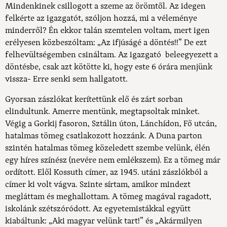
Mindenkinek csillogott a szeme az örömtől. Az idegen
felkérte az igazgatót, szóljon hozzá, mi a véleménye
minderről? Én ekkor talán szemtelen voltam, mert igen
erélyesen közbeszóltam: „Az ifjúságé a döntés!!” De ezt
felhevültségemben csináltam. Az igazgató beleegyezett a
döntésbe, csak azt kötötte ki, hogy este 6 órára menjünk
vissza- Erre senki sem hallgatott.
Gyorsan zászlókat kerítettünk elő és zárt sorban
elindultunk. Amerre mentünk, megtapsoltak minket.
Végig a Gorkij fasoron, Sztálin úton, Lánchídon, Fő utcán,
hatalmas tömeg csatlakozott hozzánk. A Duna parton
szintén hatalmas tömeg közeledett szembe velünk, élén
egy híres színész (nevére nem emlékszem). Ez a tömeg már
ordított. Elől Kossuth címer, az 1945. utáni zászlókból a
címer ki volt vágva. Szinte sírtam, amikor mindezt
megláttam és meghallottam. A tömeg magával ragadott,
iskolánk szétszóródott. Az egyetemistákkal együtt
kiabáltunk: „Aki magyar velünk tart!” és „Akármilyen