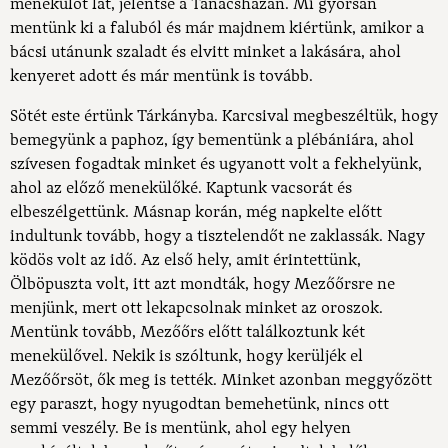
menekülőt lát, jelentse a Tanácsházán. Mi gyorsan
mentünk ki a faluból és már majdnem kiértünk, amikor a
bácsi utánunk szaladt és elvitt minket a lakására, ahol
kenyeret adott és már mentünk is tovább.
Sötét este értünk Tárkányba. Karcsival megbeszéltük, hogy
bemegyünk a paphoz, így bementünk a plébániára, ahol
szívesen fogadtak minket és ugyanott volt a fekhelyünk,
ahol az előző menekülőké. Kaptunk vacsorát és
elbeszélgettünk. Másnap korán, még napkelte előtt
indultunk tovább, hogy a tisztelendőt ne zaklassák. Nagy
ködös volt az idő. Az első hely, amit érintettünk,
Ölböpuszta volt, itt azt mondták, hogy Mezőőrsre ne
menjünk, mert ott lekapcsolnak minket az oroszok.
Mentünk tovább, Mezőőrs előtt találkoztunk két
menekülővel. Nekik is szóltunk, hogy kerüljék el
Mezőőrsöt, ők meg is tették. Minket azonban meggyőzött
egy paraszt, hogy nyugodtan bemehetünk, nincs ott
semmi veszély. Be is mentünk, ahol egy helyen