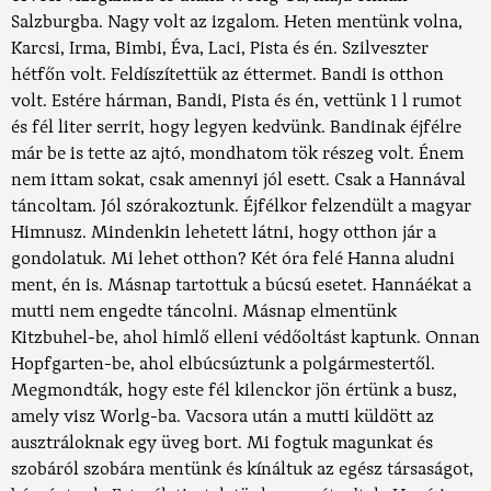
Salzburgba. Nagy volt az izgalom. Heten mentünk volna,
Karcsi, Irma, Bimbi, Éva, Laci, Pista és én. Szilveszter
hétfőn volt. Feldíszítettük az éttermet. Bandi is otthon
volt. Estére hárman, Bandi, Pista és én, vettünk 1 l rumot
és fél liter serrit, hogy legyen kedvünk. Bandinak éjfélre
már be is tette az ajtó, mondhatom tök részeg volt. Énem
nem ittam sokat, csak amennyi jól esett. Csak a Hannával
táncoltam. Jól szórakoztunk. Éjfélkor felzendült a magyar
Himnusz. Mindenkin lehetett látni, hogy otthon jár a
gondolatuk. Mi lehet otthon? Két óra felé Hanna aludni
ment, én is. Másnap tartottuk a búcsú esetet. Hannáékat a
mutti nem engedte táncolni. Másnap elmentünk
Kitzbuhel-be, ahol himlő elleni védőoltást kaptunk. Onnan
Hopfgarten-be, ahol elbúcsúztunk a polgármestertől.
Megmondták, hogy este fél kilenckor jön értünk a busz,
amely visz Worlg-ba. Vacsora után a mutti küldött az
ausztráloknak egy üveg bort. Mi fogtuk magunkat és
szobáról szobára mentünk és kínáltuk az egész társaságot,