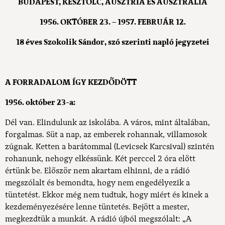
BUDAPEST, KESZTÖLC, AUSZTRIA ÉS AUSZTRÁLIA
1956. OKTÓBER 23. – 1957. FEBRUÁR 12.
18 éves Szokolik Sándor, szó szerinti napló jegyzetei
A FORRADALOM ÍGY KEZDŐDÖTT
1956. október 23-a:
Dél van. Elindulunk az iskolába. A város, mint általában,
forgalmas. Süt a nap, az emberek rohannak, villamosok
zúgnak. Ketten a barátommal (Levicsek Karcsival) szintén
rohanunk, nehogy elkéssünk. Két perccel 2 óra előtt
értünk be. Először nem akartam elhinni, de a rádió
megszólalt és bemondta, hogy nem engedélyezik a
tüntetést. Ekkor még nem tudtuk, hogy miért és kinek a
kezdeményezésére lenne tüntetés. Bejött a mester,
megkezdtük a munkát. A rádió újból megszólalt: „A