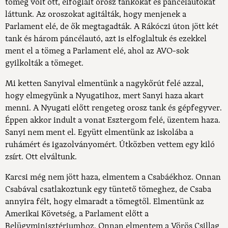
tömeg volt ott, elfoglalt orosz tankokat és páncélautókat
láttunk. Az oroszokat agitálták, hogy menjenek a
Parlament elé, de ők megtagadták. A Rákóczi úton jött két
tank és három páncélautó, azt is elfoglaltuk és ezekkel
ment el a tömeg a Parlament elé, ahol az AVO-sok
gyilkolták a tömeget.
Mi ketten Sanyival elmentünk a nagykőrút felé azzal,
hogy elmegyünk a Nyugatihoz, mert Sanyi haza akart
menni. A Nyugati előtt rengeteg orosz tank és gépfegyver.
Éppen akkor indult a vonat Esztergom felé, üzentem haza.
Sanyi nem ment el. Együtt elmentünk az iskolába a
ruhámért és igazolványomért. Útközben vettem egy kiló
zsírt. Ott elváltunk.
Karcsi még nem jött haza, elmentem a Csabáékhoz. Onnan
Csabával csatlakoztunk egy tüntető tömeghez, de Csaba
annyira félt, hogy elmaradt a tömegtől. Elmentünk az
Amerikai Követség, a Parlament előtt a
Belügyminisztériumhoz. Onnan elmentem a Vörös Csillag