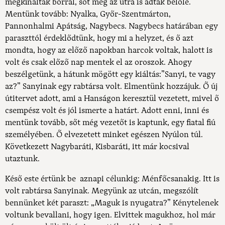
megkínáltak borral, sőt még az útra is adtak belőle.
Mentünk tovább: Nyalka, Győr-Szentmárton,
Pannonhalmi Apátság, Nagybecs. Nagybecs határában egy
paraszttól érdeklődtünk, hogy mi a helyzet, és ő azt
mondta, hogy az előző napokban harcok voltak, halott is
volt és csak előző nap mentek el az oroszok. Ahogy
beszélgetünk, a hátunk mögött egy kiáltás:”Sanyi, te vagy
az?” Sanyinak egy rabtársa volt. Elmentünk hozzájuk. Ő új
útitervet adott, ami a Hanságon keresztül vezetett, mivel ő
csempész volt és jól ismerte a határt. Adott enni, inni és
mentünk tovább, sőt még vezetőt is kaptunk, egy fiatal fiú
személyében. Ő elvezetett minket egészen Nyúlon túl.
Következett Nagybaráti, Kisbaráti, itt már kocsival
utaztunk.
Késő este értünk be aznapi célunkig: Ménfőcsanakig. Itt is
volt rabtársa Sanyinak. Megyünk az utcán, megszólít
bennünket két paraszt: „Maguk is nyugatra?” Kénytelenek
voltunk bevallani, hogy igen. Elvittek magukhoz, hol már