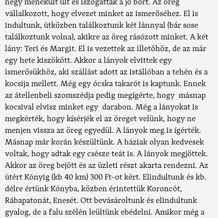
négy menekült ült és iszogatták a jó bort. Az öreg
vállalkozott, hogy elvezet minket az ismerőséhez. El is
indultunk, útközben találkoztunk két lánnyal (bár sose
találkoztunk volna), akikre az öreg rásózott minket. A két
lány: Teri és Margit. El is vezettek az illetőhöz, de az már
egy hete kiszökött. Akkor a lányok elvittek egy
ismerősükhöz, aki szállást adott az istállóban a tehén és a
kocsija mellett. Még egy ócska takarót is kaptunk. Ennek
az átellenbeli szomszédja pedig megígérte, hogy másnap
kocsival elvisz minket egy darabon. Még a lányokat is
megkérték, hogy kísérjék el az öreget velünk, hogy ne
menjen vissza az öreg egyedül. A lányok meg is ígérték.
Másnap már korán készültünk. A háziak olyan kedvesek
voltak, hogy adtak egy csésze teát is. A lányok megjöttek.
Akkor az öreg bejött és az üzleti részt akarta rendezni. Az
útért Kónyig (kb 40 km) 300 Ft-ot kért. Elindultunk és kb.
délre értünk Kónyba, közben érintettük Koroncót,
Rábapatonát, Enesét. Ott bevásároltunk és elindultunk
gyalog, de a falu szélén leültünk ebédelni. Amikor még a