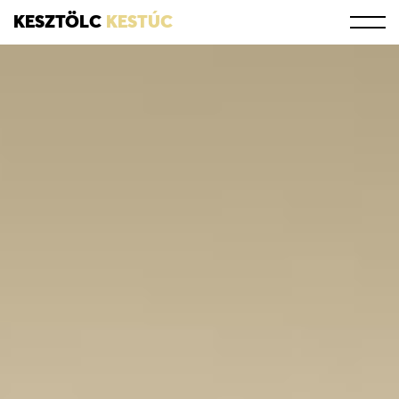
KESZTÖLC
KESTÚC