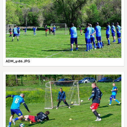
ADM_9186.JPG