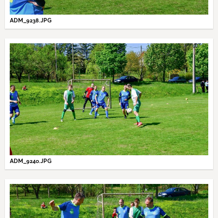
ADM_9238.JPG
ADM_9240.JPG