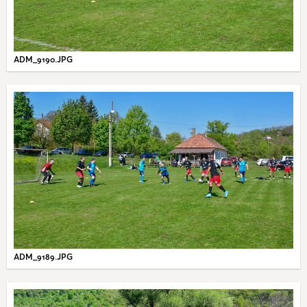
ADM_9190.JPG
ADM_9189.JPG