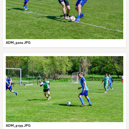
ADM_9202.JPG
ADM_9199.JPG