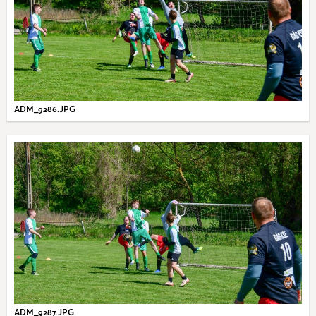
ADM_9286.JPG
ADM_9287.JPG