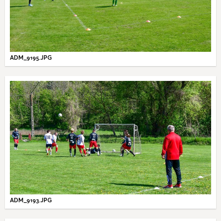
ADM_9195.JPG
ADM_9193.JPG