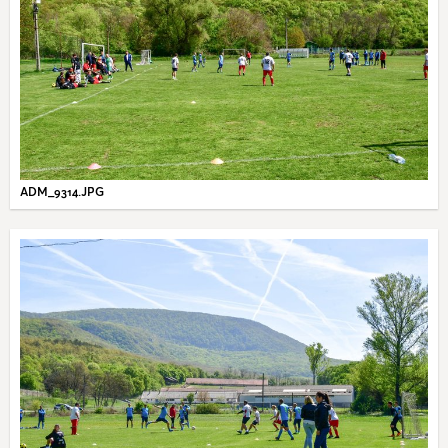
ADM_9314.JPG