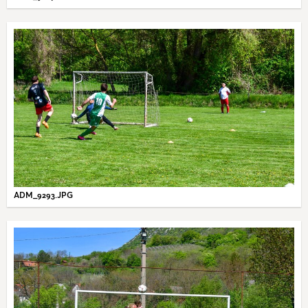
ADM_9293.JPG