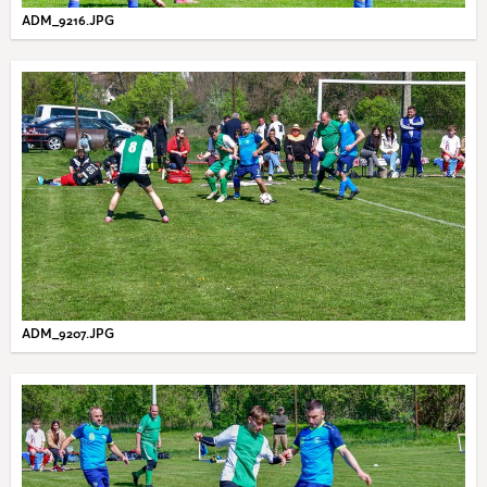
ADM_9216.JPG
ADM_9207.JPG