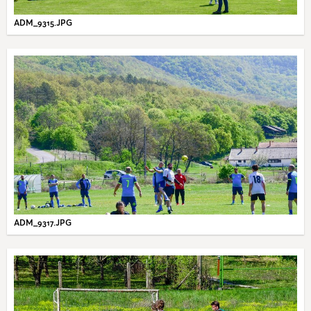
ADM_9315.JPG
ADM_9317.JPG