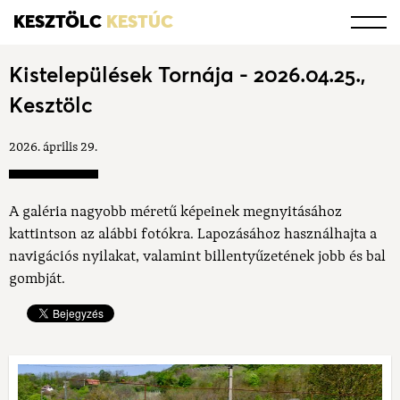
KESZTÖLC
KESTÚC
Kistelepülések Tornája - 2026.04.25.,
Kesztölc
2026. április 29.
A galéria nagyobb méretű képeinek megnyitásához
kattintson az alábbi fotókra. Lapozásához használhajta a
navigációs nyilakat, valamint billentyűzetének jobb és bal
gombját.