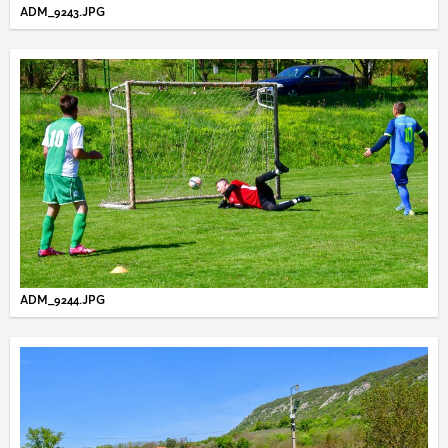
ADM_9243.JPG
ADM_9244.JPG