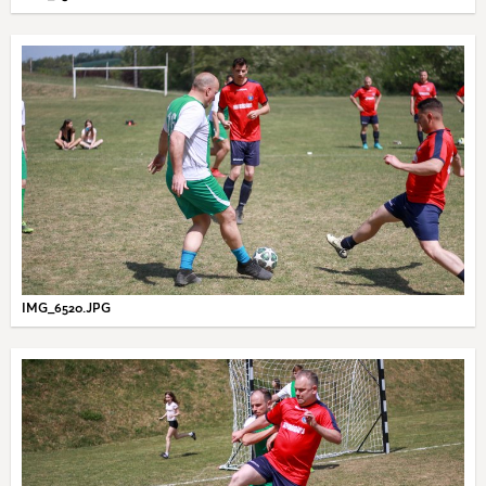
IMG_6520.JPG