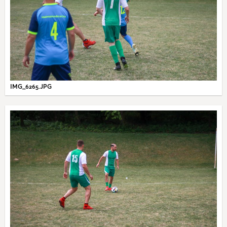
IMG_6265.JPG