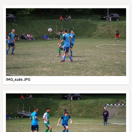
IMG_6286.JPG