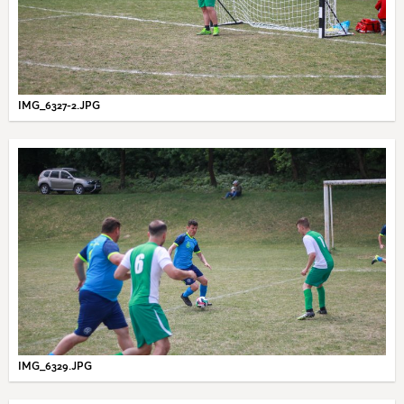
IMG_6327-2.JPG
IMG_6329.JPG