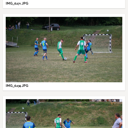
IMG_6271.JPG
IMG_6274.JPG