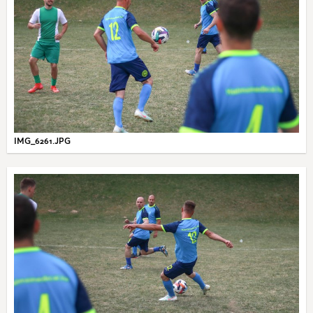
IMG_6261.JPG