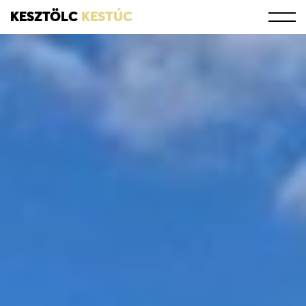
KESZTÖLC
KESTÚC