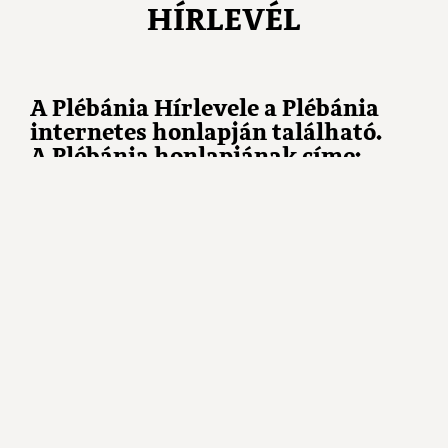
HÍRLEVÉL
A Plébánia Hírlevele a Plébánia
internetes honlapján található.
A Plébánia honlapjának címe:
www.kesztolciplebania.hu
Évközi 13. vasárnap