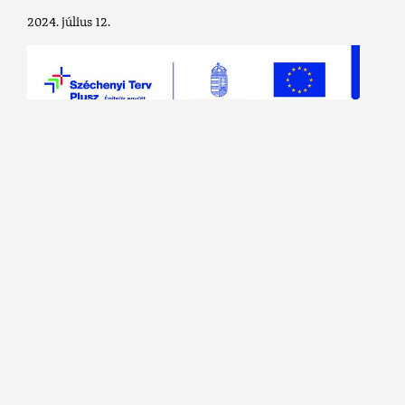
2024. július 12.
Kedvezményezett
: Kesztölc Község
Önkormányzata
Projekt címe
: A Kesztölci Kiserdei
Óvoda felújítása
Támogatás összege
: 300 000 000 Ft
Támogatás mértéke
: 100%