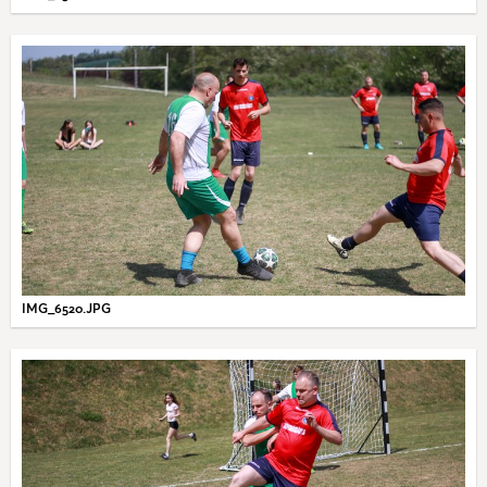
IMG_6520.JPG