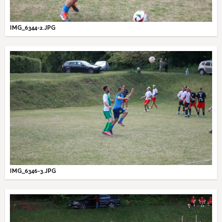
IMG_6344-2.JPG
IMG_6346-3.JPG