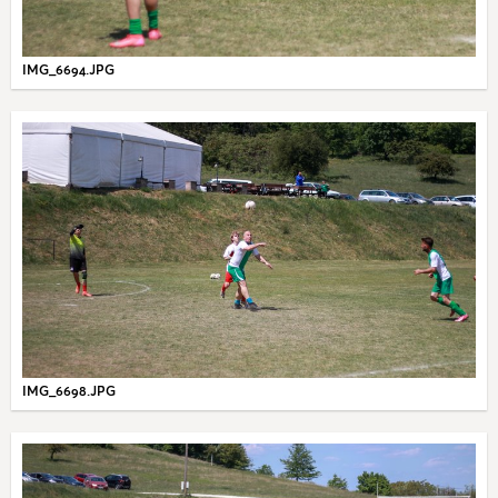
IMG_6694.JPG
IMG_6698.JPG