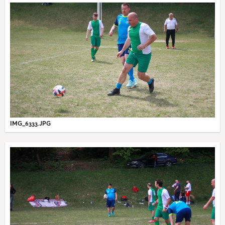
IMG_6333.JPG