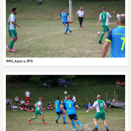
IMG_6307-2.JPG