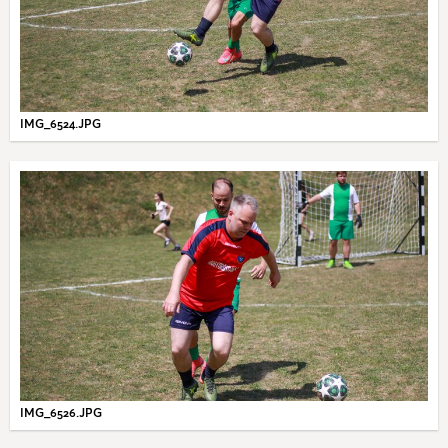
IMG_6524.JPG
IMG_6526.JPG