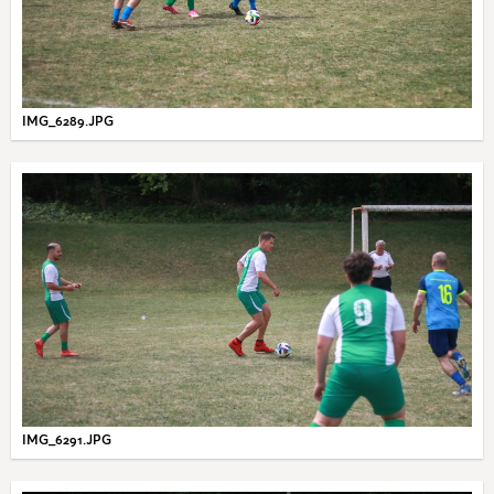
IMG_6289.JPG
IMG_6291.JPG