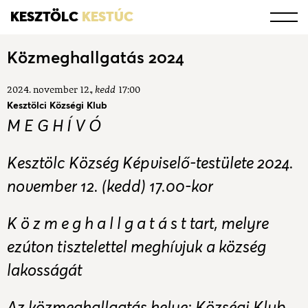
KESZTÖLC
KESTÚC
Közmeghallgatás 2024
2024. november 12.
kedd
17:00
Kesztölci Községi Klub
M E G H Í V Ó
Kesztölc Község Képviselő-testülete 2024.
november 12. (kedd) 17.00-kor
K ö z m e g h a l l g a t á s t tart, melyre
ezúton tisztelettel meghívjuk a község
lakosságát
Az közmeghallgatás helye: Községi Klub