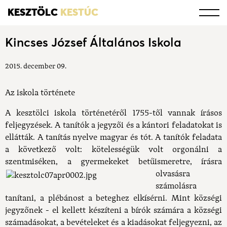
KESZTÖLC
KESTÚC
Kincses József Általános Iskola
2015. december 09.
Az iskola története
A kesztölci iskola történetéről 1755-től vannak írásos
feljegyzések. A tanítók a jegyzői és a kántori feladatokat is
ellátták. A tanítás nyelve magyar és tót. A tanítók feladata
a következő volt: kötelességük volt orgonálni a
szentmiséken, a gyermekeket betűism
eretre, írásra
olvasásra
számolásra
tanítani, a plébánost a beteghez elkísérni. Mint községi
jegyzőnek - el kellett készíteni a bírók számára a községi
számadásokat, a bevételeket és a kiadásokat feljegyezni, az