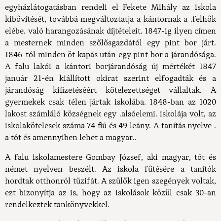
egyházlátogatásban rendeli el Fekete Mihály az iskola
kibővítését, továbbá megváltoztatja a kántornak a .felhők
elébe. való harangozásának díjtételeit. 1847-ig ilyen címen
a mesternek minden szőlősgazdától egy pint bor járt.
1846-tól minden öt kapás után egy pint bor a járandósága.
A falu lakói a kántori borjárandóság új mértékét 1847
január 21-én kiállított okirat szerint elfogadták és a
járandóság kifizetéséért kötelezettséget vállaltak. A
gyermekek csak télen jártak iskolába. 1848-ban az 1020
lakost számláló községnek egy .alsóelemi. iskolája volt, az
iskolakötelesek száma 74 fiú és 49 leány. A tanítás nyelve .
a tót és amennyiben lehet a magyar..
A falu iskolamestere Gombay József, aki magyar, tót és
német nyelven beszélt. Az iskola fűtésére a tanítók
hordtak otthonról tüzifát. A szülők igen szegények voltak,
ezt bizonyítja az is, hogy az iskolások közül csak 30-an
rendelkeztek tankönyvekkel.