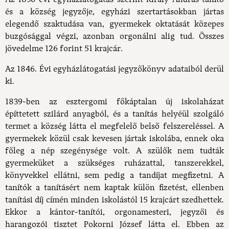
és a község jegyzője, egyházi szertartásokban jártas
elegendő szaktudása van, gyermekek oktatását közepes
buzgósággal végzi, azonban orgonálni alig tud. Összes
jövedelme 126 forint 51 krajcár.
Az 1846. Évi egyházlátogatási jegyzőkönyv adataiból derül
ki.
1839-ben az esztergomi főkáptalan új iskolaházat
építtetett szilárd anyagból, és a tanítás helyéül szolgáló
termet a község látta el megfelelő belső felszereléssel. A
gyermekek közül csak kevesen jártak iskolába, ennek oka
főleg a nép szegénysége volt. A szülők nem tudták
gyermeküket a szükséges ruházattal, tanszerekkel,
könyvekkel ellátni, sem pedig a tandíjat megfizetni. A
tanítók a tanításért nem kaptak külön fizetést, ellenben
tanítási díj címén minden iskolástól 15 krajcárt szedhettek.
Ekkor a kántor-tanítói, orgonamesteri, jegyzői és
harangozói tisztet Pokorni József látta el. Ebben az