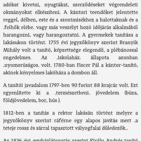
adókat kivetni, nyugtákat, szerződéseket végrendeleti
okmányokat elkészíteni. A kántori teendőket jelentette
reggel, délben, este és a szentmisékhez a halottaknak és a
.felhők elébe. vagy más veszélyt hozó időjárás alkalmából
harangozni, vagy harangoztatni. A gyermekek tanítása a
lakásukon történt. 1755 évi jegyzőkönyv szerint Branyik
Mihály volt a tanító, képzettsége elegendő, a plébánossal
engedelmes. Az .iskolaház. állapota azonban
.nyomorúságos. volt. 1780-ban Fiscer Pál a kántor-tanító,
akinek kényelmes lakóháza a dombon áll.
A tanítói javadalom 1797-ben 90 forint 88 krajcár volt. Ezt
egyenlítette ki a .természetbeni. jövedelem (búza,
földjövedelem, bor, hús ).
1812-ben a tanítás a rektor lakásán történt melyre a
jegyzőkönyv szerint ráférne egy alapos javítás mert .a
teteje rossz és sárral tapasztott vályogfalai dűledezők..
Az 1836 évi egyházlátogatás szerint Király András tanító