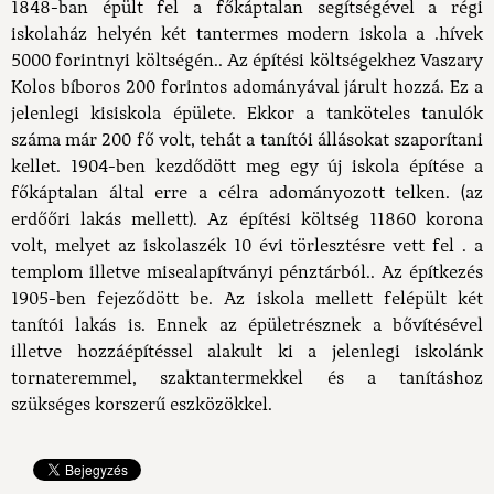
1848-ban épült fel a főkáptalan segítségével a régi
iskolaház helyén két tantermes modern iskola a .hívek
5000 forintnyi költségén.. Az építési költségekhez Vaszary
Kolos bíboros 200 forintos adományával járult hozzá. Ez a
jelenlegi kisiskola épülete. Ekkor a tanköteles tanulók
száma már 200 fő volt, tehát a tanítói állásokat szaporítani
kellet. 1904-ben kezdődött meg egy új iskola építése a
főkáptalan által erre a célra adományozott telken. (az
erdőőri lakás mellett). Az építési költség 11860 korona
volt, melyet az iskolaszék 10 évi törlesztésre vett fel . a
templom illetve misealapítványi pénztárból.. Az építkezés
1905-ben fejeződött be. Az iskola mellett felépült két
tanítói lakás is. Ennek az épületrésznek a bővítésével
illetve hozzáépítéssel alakult ki a jelenlegi iskolánk
tornateremmel, szaktantermekkel és a tanításhoz
szükséges korszerű eszközökkel.