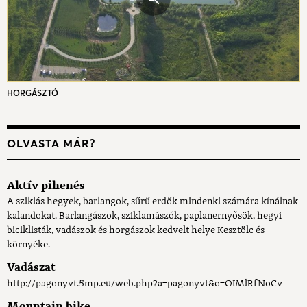
HORGÁSZTÓ
OLVASTA MÁR?
Aktív pihenés
A sziklás hegyek, barlangok, sűrű erdők mindenki számára kínálnak
kalandokat. Barlangászok, sziklamászók, paplanernyősök, hegyi
biciklisták, vadászok és horgászok kedvelt helye Kesztölc és
környéke.
Vadászat
http://pagonyvt.5mp.eu/web.php?a=pagonyvt&o=OIMlRfNoCv
Mountain bike