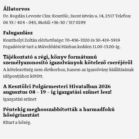
Állatorvos
Dr. Bogdán Levente Cím: Kesztölc, Szent István u. 14, 2517 Telefon:
06 33 / 484 - 045, Mobil: +36-30 / 317 0299
Falugazdász
Keszthelyi Zoltán elérhetősége: 70-436-3320 és 30-419-5919
Fogadóórát tart a Művelődési Házban kedden 11.00-13.00-ig.
Tájékoztató a régi, könyv formátumú
személyazonosító igazolványok kötelező cseréjéről
A kötelezettség nem életkorhoz, hanem az igazolvány kiállításának
időpontjához kötött.
A Kesztölci Polgármesteri Hivatalban 2026
augusztus 08 - 19 - ig igazgatási szünet lesz!
Igazgatási szünet
Péntekig meghosszabbították a harmadfokú
hőségriasztást
Kitart a hőség.